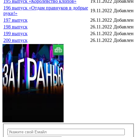
195 выпуск «Королевство клопов»
19.11.2022
Добавлен
196 выпуск «Отдам правнуков в добрые
19.11.2022
Добавлен
руки!»
197 выпуск
26.11.2022
Добавлен
198 выпуск
26.11.2022
Добавлен
199 выпуск
26.11.2022
Добавлен
200 выпуск
26.11.2022
Добавлен