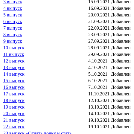
3 выпуск
15.09.2021
Добавлен
4 выпуск
16.09.2021
Добавлен
5 выпуск
20.09.2021
Добавлен
6 выпуск
21.09.2021
Добавлен
7 выпуск
22.09.2021
Добавлен
8 выпуск
23.09.2021
Добавлен
9 выпуск
27.09.2021
Добавлен
10 выпуск
28.09.2021
Добавлен
11 выпуск
29.09.2021
Добавлен
12 выпуск
4.10.2021
Добавлен
13 выпуск
4.10.2021
Добавлен
14 выпуск
5.10.2021
Добавлен
15 выпуск
6.10.2021
Добавлен
16 выпуск
7.10.2021
Добавлен
17 выпуск
11.10.2021
Добавлен
18 выпуск
12.10.2021
Добавлен
19 выпуск
13.10.2021
Добавлен
20 выпуск
14.10.2021
Добавлен
21 выпуск
19.10.2021
Добавлен
22 выпуск
19.10.2021
Добавлен
23 выпуск «Отдать почку и стать