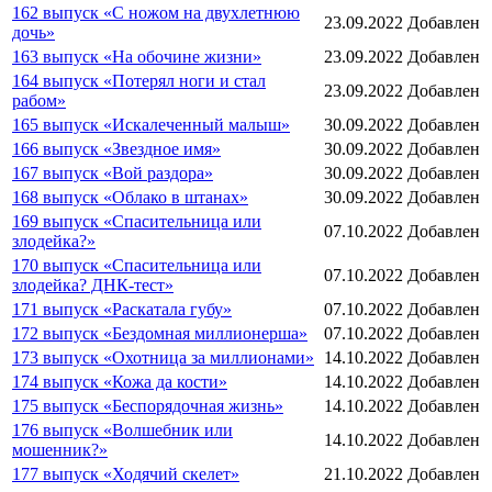
162 выпуск «С ножом на двухлетнюю
23.09.2022
Добавлен
дочь»
163 выпуск «На обочине жизни»
23.09.2022
Добавлен
164 выпуск «Потерял ноги и стал
23.09.2022
Добавлен
рабом»
165 выпуск «Искалеченный малыш»
30.09.2022
Добавлен
166 выпуск «Звездное имя»
30.09.2022
Добавлен
167 выпуск «Вой раздора»
30.09.2022
Добавлен
168 выпуск «Облако в штанах»
30.09.2022
Добавлен
169 выпуск «Спасительница или
07.10.2022
Добавлен
злодейка?»
170 выпуск «Спасительница или
07.10.2022
Добавлен
злодейка? ДНК-тест»
171 выпуск «Раскатала губу»
07.10.2022
Добавлен
172 выпуск «Бездомная миллионерша»
07.10.2022
Добавлен
173 выпуск «Охотница за миллионами»
14.10.2022
Добавлен
174 выпуск «Кожа да кости»
14.10.2022
Добавлен
175 выпуск «Беспорядочная жизнь»
14.10.2022
Добавлен
176 выпуск «Волшебник или
14.10.2022
Добавлен
мошенник?»
177 выпуск «Ходячий скелет»
21.10.2022
Добавлен