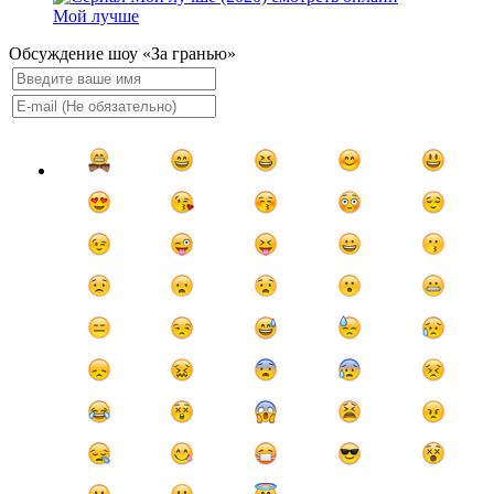
Мой лучше
Обсуждение шоу «За гранью»