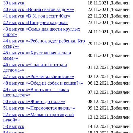
39 выпуск
18.11.2021
Добавлен
40 выпуск «Война сватов за дом»»
22.11.2021
Добавлен
41 выпуск «В 31 год весит 40кг»
22.11.2021
Добавлен
42 выпуск «Пиццерия раздора»
23.11.2021
Добавлен
43 выпуск «Семья для шести круглых
24.11.2021
Добавлен
сирот»
44 выпуск ««Ребенок ждет ребенка. Кто
29.11.2021
Добавлен
отец?»»
45 выпуск ««Хрустальная жена и
30.11.2021
Добавлен
мама»»
46 выпуск ««Спасите от отца и
01.12.2021
Добавлен
детдома»»
47 выпуск ««Рожает альбиносов»»
02.12.2021
Добавлен
48 выпуск ««Обед из собак и кошек?»»
06.12.2021
Добавлен
49 выпуск ««В пять лет — как в
07.12.2021
Добавлен
шестьдесят»»
50 выпуск ««Живот до пола»»
08.12.2021
Добавлен
51 выпуск ««Перемолотая жизнь»»
09.12.2021
Добавлен
52 выпуск ««Малыш с протянутой
13.12.2021
Добавлен
рукой»»
53 выпуск
14.12.2021
Добавлен
54 выпуск
15.12.2021
Добавлен