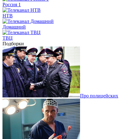
Россия 1
НТВ
Домашний
ТВЦ
Подборки
Про полицейских