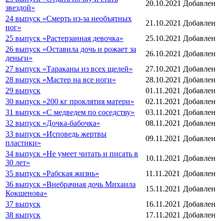
20.10.2021
Добавлен
звездой»
24 выпуск «Смерть из-за необъятных
21.10.2021
Добавлен
ног»
25 выпуск «Растерзанная девочка»
25.10.2021
Добавлен
26 выпуск «Оставила дочь и рожает за
26.10.2021
Добавлен
деньги»
27 выпуск «Тараканы из всех щелей»
27.10.2021
Добавлен
28 выпуск «Мастер на все ноги»
28.10.2021
Добавлен
29 выпуск
01.11.2021
Добавлен
30 выпуск «200 кг проклятия матери»
02.11.2021
Добавлен
31 выпуск «С медведем по соседству»
03.11.2021
Добавлен
32 выпуск «Дочка-бабочка»
08.11.2021
Добавлен
33 выпуск «Исповедь жертвы
09.11.2021
Добавлен
пластики»
34 выпуск «Не умеет читать и писать в
10.11.2021
Добавлен
30 лет»
35 выпуск «Рабская жизнь»
11.11.2021
Добавлен
36 выпуск «Внебрачная дочь Михаила
15.11.2021
Добавлен
Кокшенова»
37 выпуск
16.11.2021
Добавлен
38 выпуск
17.11.2021
Добавлен