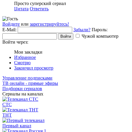
Просто суперский сериал
Цитата
Ответить
Войдите
или
зарегистрируйтесь!
E-Mail:
Забыли?
Пароль:
Чужой компьютер
Войти
Войти через:
Мои закладки
Избранное
Смотрю
Закончил просмотр
Управление подписками
ТВ онлайн - прямые эфиры
Подборки сериалов
Сериалы на каналах
СТС
ТНТ
Первый канал