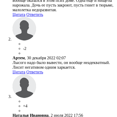
вообще оказался в этом псих доме. Одна еще и нищеты
нарожала. Дочь ее пусть закроют, пусть гниет в тюрьме,
малолетка недоразвитая.
Цитата
Ответить
-2
Артем
, 30 декабря 2022 02:07
Лысого надо было вывести, он вообще неадекватный.
Лисит негативом одним харкается.
Цитата
Ответить
+4
Наталья Ивановна
, 2 июля 2022 17:56