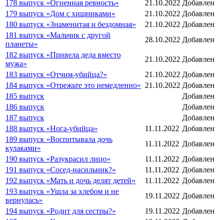
178 выпуск «Огненная ревность»
21.10.2022
Добавлен
179 выпуск «Дом с хищниками»
21.10.2022
Добавлен
180 выпуск «Знаменитая и бездомная»
21.10.2022
Добавлен
181 выпуск «Мальчик с другой
28.10.2022
Добавлен
планеты»
182 выпуск «Привела деда вместо
21.10.2022
Добавлен
мужа»
183 выпуск «Отчим-убийца?»
21.10.2022
Добавлен
184 выпуск «Отрежьте это немедленно»
21.10.2022
Добавлен
185 выпуск
Добавлен
186 выпуск
Добавлен
187 выпуск
Добавлен
188 выпуск «Нога-убийца»
11.11.2022
Добавлен
189 выпуск «Воспитывала дочь
11.11.2022
Добавлен
кулаками»
190 выпуск «Разукрасил лицо»
11.11.2022
Добавлен
191 выпуск «Сосед-насильник?»
11.11.2022
Добавлен
192 выпуск «Мать и дочь делят детей»
11.11.2022
Добавлен
193 выпуск «Ушла за хлебом и не
19.11.2022
Добавлен
вернулась»
194 выпуск «Родит для сестры?»
19.11.2022
Добавлен