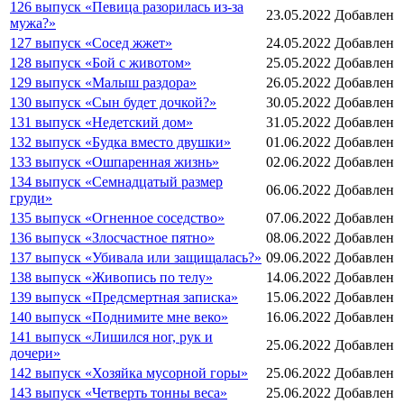
126 выпуск «Певица разорилась из-за
23.05.2022
Добавлен
мужа?»
127 выпуск «Сосед жжет»
24.05.2022
Добавлен
128 выпуск «Бой с животом»
25.05.2022
Добавлен
129 выпуск «Малыш раздора»
26.05.2022
Добавлен
130 выпуск «Сын будет дочкой?»
30.05.2022
Добавлен
131 выпуск «Недетский дом»
31.05.2022
Добавлен
132 выпуск «Будка вместо двушки»
01.06.2022
Добавлен
133 выпуск «Ошпаренная жизнь»
02.06.2022
Добавлен
134 выпуск «Семнадцатый размер
06.06.2022
Добавлен
груди»
135 выпуск «Огненное соседство»
07.06.2022
Добавлен
136 выпуск «Злосчастное пятно»
08.06.2022
Добавлен
137 выпуск «Убивала или защищалась?»
09.06.2022
Добавлен
138 выпуск «Живопись по телу»
14.06.2022
Добавлен
139 выпуск «Предсмертная записка»
15.06.2022
Добавлен
140 выпуск «Поднимите мне веко»
16.06.2022
Добавлен
141 выпуск «Лишился ног, рук и
25.06.2022
Добавлен
дочери»
142 выпуск «Хозяйка мусорной горы»
25.06.2022
Добавлен
143 выпуск «Четверть тонны веса»
25.06.2022
Добавлен