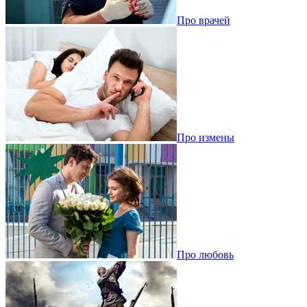
Про врачей
Про измены
Про любовь