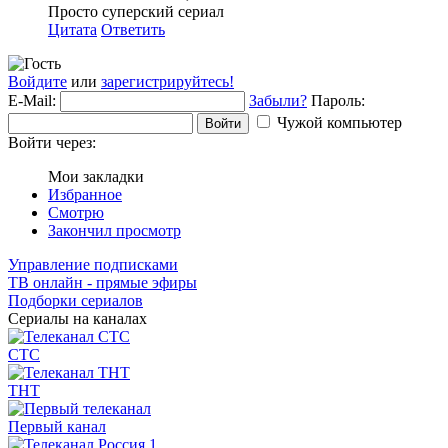
Просто суперский сериал
Цитата
Ответить
Войдите
или
зарегистрируйтесь!
E-Mail:
Забыли?
Пароль:
Чужой компьютер
Войти
Войти через:
Мои закладки
Избранное
Смотрю
Закончил просмотр
Управление подписками
ТВ онлайн - прямые эфиры
Подборки сериалов
Сериалы на каналах
СТС
ТНТ
Первый канал