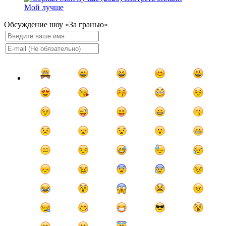
Мой лучше
Обсуждение шоу «За гранью»