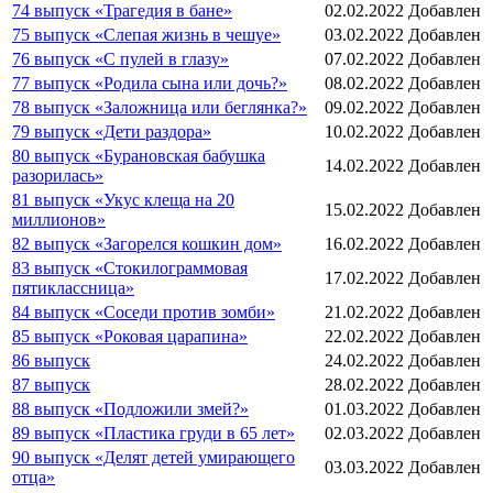
74 выпуск «Трагедия в бане»
02.02.2022
Добавлен
75 выпуск «Слепая жизнь в чешуе»
03.02.2022
Добавлен
76 выпуск «С пулей в глазу»
07.02.2022
Добавлен
77 выпуск «Родила сына или дочь?»
08.02.2022
Добавлен
78 выпуск «Заложница или беглянка?»
09.02.2022
Добавлен
79 выпуск «Дети раздора»
10.02.2022
Добавлен
80 выпуск «Бурановская бабушка
14.02.2022
Добавлен
разорилась»
81 выпуск «Укус клеща на 20
15.02.2022
Добавлен
миллионов»
82 выпуск «Загорелся кошкин дом»
16.02.2022
Добавлен
83 выпуск «Стокилограммовая
17.02.2022
Добавлен
пятиклассница»
84 выпуск «Соседи против зомби»
21.02.2022
Добавлен
85 выпуск «Роковая царапина»
22.02.2022
Добавлен
86 выпуск
24.02.2022
Добавлен
87 выпуск
28.02.2022
Добавлен
88 выпуск «Подложили змей?»
01.03.2022
Добавлен
89 выпуск «Пластика груди в 65 лет»
02.03.2022
Добавлен
90 выпуск «Делят детей умирающего
03.03.2022
Добавлен
отца»