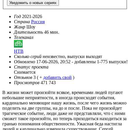
Уведомить о новых сериях
Год
2021-2026
Страна
Россия
Жанр
Шоу
Длительность
46 мин.
Телеканал
НТВ
Сколько серий
неизвестно, выпуски выходят
Обновлено
17-06-2026, 20:52 -
добавлены 1-775 выпуски!
Статус проекта
Снимается
Отзывов
3
( +
добавить свой
)
Просмотров
471 743
В жизни может произойти всякое, временами людей пугают
небольшие неприятности, в иногда происходят события,
кардинально меняющие нашу жизнь, после чего жизнь можно
поделить на две группы, на до и после. Пока не произойдет
трагическое событие, люди даже не представляли, что с ними
сможет такое произойти, но теперь приходиться находиться за
гранью понимания общественности. Ужасная беда настигла
людей и кардинально изменила существование. Сергей