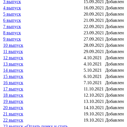
3 выпуск
15.09.2021
Добавлен
4 выпуск
16.09.2021
Добавлен
5 выпуск
20.09.2021
Добавлен
6 выпуск
21.09.2021
Добавлен
7 выпуск
22.09.2021
Добавлен
8 выпуск
23.09.2021
Добавлен
9 выпуск
27.09.2021
Добавлен
10 выпуск
28.09.2021
Добавлен
11 выпуск
29.09.2021
Добавлен
12 выпуск
4.10.2021
Добавлен
13 выпуск
4.10.2021
Добавлен
14 выпуск
5.10.2021
Добавлен
15 выпуск
6.10.2021
Добавлен
16 выпуск
7.10.2021
Добавлен
17 выпуск
11.10.2021
Добавлен
18 выпуск
12.10.2021
Добавлен
19 выпуск
13.10.2021
Добавлен
20 выпуск
14.10.2021
Добавлен
21 выпуск
19.10.2021
Добавлен
22 выпуск
19.10.2021
Добавлен
23 выпуск «Отдать почку и стать