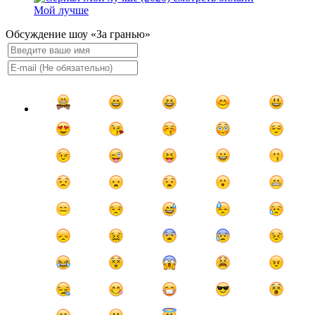
Мой лучше
Обсуждение шоу «За гранью»