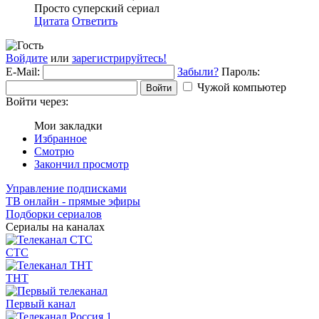
Просто суперский сериал
Цитата
Ответить
Войдите
или
зарегистрируйтесь!
E-Mail:
Забыли?
Пароль:
Чужой компьютер
Войти
Войти через:
Мои закладки
Избранное
Смотрю
Закончил просмотр
Управление подписками
ТВ онлайн - прямые эфиры
Подборки сериалов
Сериалы на каналах
СТС
ТНТ
Первый канал