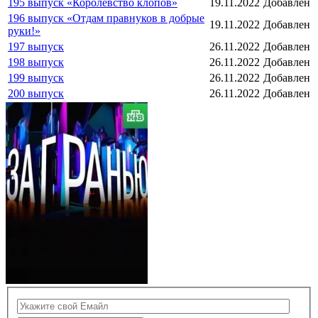
195 выпуск «Королевство клопов»
19.11.2022
Добавлен
196 выпуск «Отдам правнуков в добрые
19.11.2022
Добавлен
руки!»
197 выпуск
26.11.2022
Добавлен
198 выпуск
26.11.2022
Добавлен
199 выпуск
26.11.2022
Добавлен
200 выпуск
26.11.2022
Добавлен