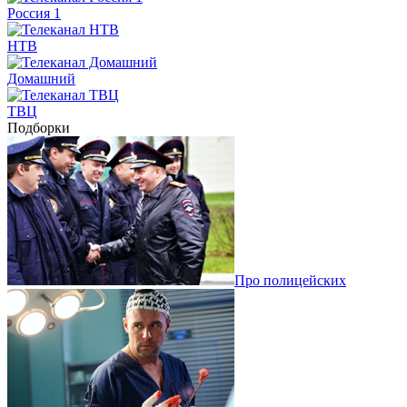
Россия 1
НТВ
Домашний
ТВЦ
Подборки
Про полицейских