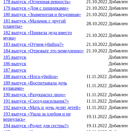
178 выпуск «Огненная ревность»
21.10.2022
Добавлен
179 выпуск «Дом с хищниками»
21.10.2022
Добавлен
180 выпуск «Знаменитая и бездомная»
21.10.2022
Добавлен
181 выпуск «Мальчик с другой
28.10.2022
Добавлен
планеты»
182 выпуск «Привела деда вместо
21.10.2022
Добавлен
мужа»
183 выпуск «Отчим-убийца?»
21.10.2022
Добавлен
184 выпуск «Отрежьте это немедленно»
21.10.2022
Добавлен
185 выпуск
Добавлен
186 выпуск
Добавлен
187 выпуск
Добавлен
188 выпуск «Нога-убийца»
11.11.2022
Добавлен
189 выпуск «Воспитывала дочь
11.11.2022
Добавлен
кулаками»
190 выпуск «Разукрасил лицо»
11.11.2022
Добавлен
191 выпуск «Сосед-насильник?»
11.11.2022
Добавлен
192 выпуск «Мать и дочь делят детей»
11.11.2022
Добавлен
193 выпуск «Ушла за хлебом и не
19.11.2022
Добавлен
вернулась»
194 выпуск «Родит для сестры?»
19.11.2022
Добавлен