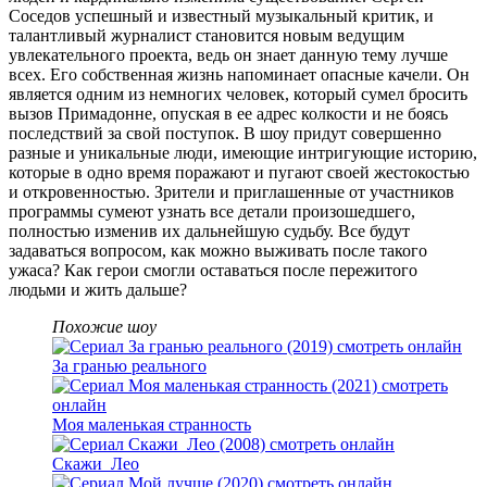
Соседов успешный и известный музыкальный критик, и
талантливый журналист становится новым ведущим
увлекательного проекта, ведь он знает данную тему лучше
всех. Его собственная жизнь напоминает опасные качели. Он
является одним из немногих человек, который сумел бросить
вызов Примадонне, опуская в ее адрес колкости и не боясь
последствий за свой поступок. В шоу придут совершенно
разные и уникальные люди, имеющие интригующие историю,
которые в одно время поражают и пугают своей жестокостью
и откровенностью. Зрители и приглашенные от участников
программы сумеют узнать все детали произошедшего,
полностью изменив их дальнейшую судьбу. Все будут
задаваться вопросом, как можно выживать после такого
ужаса? Как герои смогли оставаться после пережитого
людьми и жить дальше?
Похожие шоу
За гранью реального
Моя маленькая странность
Скажи_Лео