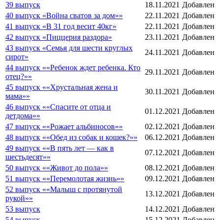
39 выпуск
18.11.2021
Добавлен
40 выпуск «Война сватов за дом»»
22.11.2021
Добавлен
41 выпуск «В 31 год весит 40кг»
22.11.2021
Добавлен
42 выпуск «Пиццерия раздора»
23.11.2021
Добавлен
43 выпуск «Семья для шести круглых
24.11.2021
Добавлен
сирот»
44 выпуск ««Ребенок ждет ребенка. Кто
29.11.2021
Добавлен
отец?»»
45 выпуск ««Хрустальная жена и
30.11.2021
Добавлен
мама»»
46 выпуск ««Спасите от отца и
01.12.2021
Добавлен
детдома»»
47 выпуск ««Рожает альбиносов»»
02.12.2021
Добавлен
48 выпуск ««Обед из собак и кошек?»»
06.12.2021
Добавлен
49 выпуск ««В пять лет — как в
07.12.2021
Добавлен
шестьдесят»»
50 выпуск ««Живот до пола»»
08.12.2021
Добавлен
51 выпуск ««Перемолотая жизнь»»
09.12.2021
Добавлен
52 выпуск ««Малыш с протянутой
13.12.2021
Добавлен
рукой»»
53 выпуск
14.12.2021
Добавлен
54 выпуск
15.12.2021
Добавлен