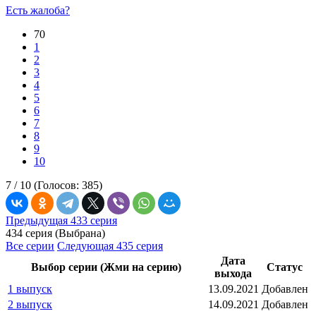
Есть жалоба?
70
1
2
3
4
5
6
7
8
9
10
7 /
10
(Голосов:
385
)
Предыдущая 433 серия
434 серия (Выбрана)
Все серии
Следующая 435 серия
Дата
Выбор серии (Жми на серию)
Статус
выхода
1 выпуск
13.09.2021
Добавлен
2 выпуск
14.09.2021
Добавлен