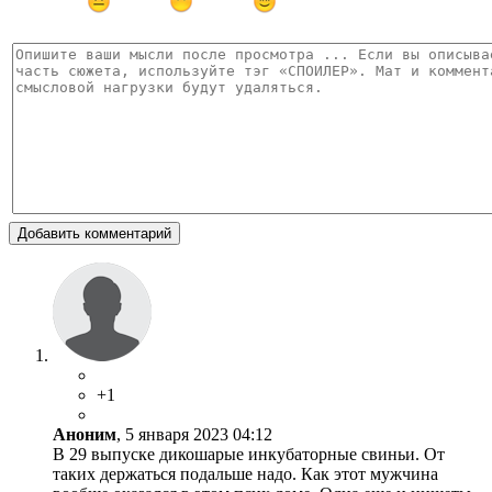
Добавить комментарий
+1
Аноним
, 5 января 2023 04:12
В 29 выпуске дикошарые инкубаторные свиньи. От
таких держаться подальше надо. Как этот мужчина