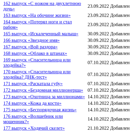
162 выпуск «С ножом на двухлетнюю
23.09.2022
Добавлен
дочь»
163 выпуск «На обочине жизни»
23.09.2022
Добавлен
164 выпуск «Потерял ноги и стал
23.09.2022
Добавлен
рабом»
165 выпуск «Искалеченный малыш»
30.09.2022
Добавлен
166 выпуск «Звездное имя»
30.09.2022
Добавлен
167 выпуск «Вой раздора»
30.09.2022
Добавлен
168 выпуск «Облако в штанах»
30.09.2022
Добавлен
169 выпуск «Спасительница или
07.10.2022
Добавлен
злодейка?»
170 выпуск «Спасительница или
07.10.2022
Добавлен
злодейка? ДНК-тест»
171 выпуск «Раскатала губу»
07.10.2022
Добавлен
172 выпуск «Бездомная миллионерша»
07.10.2022
Добавлен
173 выпуск «Охотница за миллионами»
14.10.2022
Добавлен
174 выпуск «Кожа да кости»
14.10.2022
Добавлен
175 выпуск «Беспорядочная жизнь»
14.10.2022
Добавлен
176 выпуск «Волшебник или
14.10.2022
Добавлен
мошенник?»
177 выпуск «Ходячий скелет»
21.10.2022
Добавлен