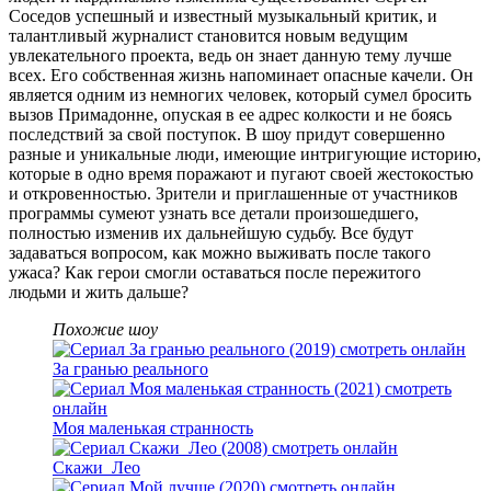
Соседов успешный и известный музыкальный критик, и
талантливый журналист становится новым ведущим
увлекательного проекта, ведь он знает данную тему лучше
всех. Его собственная жизнь напоминает опасные качели. Он
является одним из немногих человек, который сумел бросить
вызов Примадонне, опуская в ее адрес колкости и не боясь
последствий за свой поступок. В шоу придут совершенно
разные и уникальные люди, имеющие интригующие историю,
которые в одно время поражают и пугают своей жестокостью
и откровенностью. Зрители и приглашенные от участников
программы сумеют узнать все детали произошедшего,
полностью изменив их дальнейшую судьбу. Все будут
задаваться вопросом, как можно выживать после такого
ужаса? Как герои смогли оставаться после пережитого
людьми и жить дальше?
Похожие шоу
За гранью реального
Моя маленькая странность
Скажи_Лео