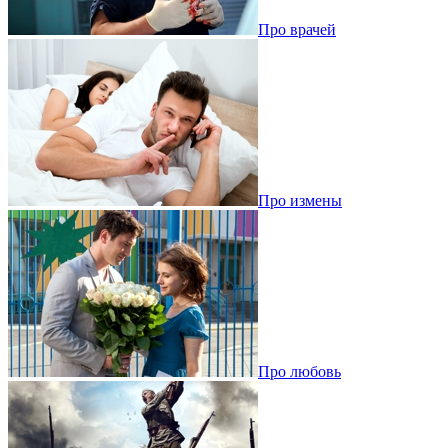
Про врачей
Про измены
Про любовь