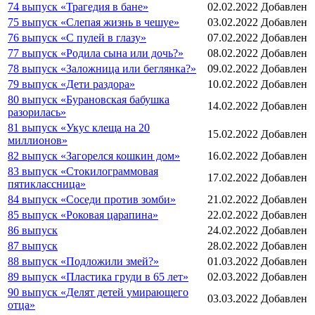
74 выпуск «Трагедия в бане»
02.02.2022
Добавлен
75 выпуск «Слепая жизнь в чешуе»
03.02.2022
Добавлен
76 выпуск «С пулей в глазу»
07.02.2022
Добавлен
77 выпуск «Родила сына или дочь?»
08.02.2022
Добавлен
78 выпуск «Заложница или беглянка?»
09.02.2022
Добавлен
79 выпуск «Дети раздора»
10.02.2022
Добавлен
80 выпуск «Бурановская бабушка
14.02.2022
Добавлен
разорилась»
81 выпуск «Укус клеща на 20
15.02.2022
Добавлен
миллионов»
82 выпуск «Загорелся кошкин дом»
16.02.2022
Добавлен
83 выпуск «Стокилограммовая
17.02.2022
Добавлен
пятиклассница»
84 выпуск «Соседи против зомби»
21.02.2022
Добавлен
85 выпуск «Роковая царапина»
22.02.2022
Добавлен
86 выпуск
24.02.2022
Добавлен
87 выпуск
28.02.2022
Добавлен
88 выпуск «Подложили змей?»
01.03.2022
Добавлен
89 выпуск «Пластика груди в 65 лет»
02.03.2022
Добавлен
90 выпуск «Делят детей умирающего
03.03.2022
Добавлен
отца»