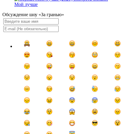
Мой лучше
Обсуждение шоу «За гранью»