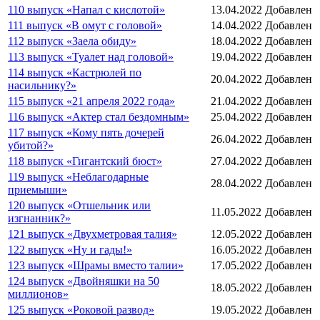
110 выпуск «Напал с кислотой»
13.04.2022
Добавлен
111 выпуск «В омут с головой»
14.04.2022
Добавлен
112 выпуск «Заела обиду»
18.04.2022
Добавлен
113 выпуск «Туалет над головой»
19.04.2022
Добавлен
114 выпуск «Кастрюлей по
20.04.2022
Добавлен
насильнику?»
115 выпуск «21 апреля 2022 года»
21.04.2022
Добавлен
116 выпуск «Актер стал бездомным»
25.04.2022
Добавлен
117 выпуск «Кому пять дочерей
26.04.2022
Добавлен
убитой?»
118 выпуск «Гигантский бюст»
27.04.2022
Добавлен
119 выпуск «Неблагодарные
28.04.2022
Добавлен
приемыши»
120 выпуск «Отшельник или
11.05.2022
Добавлен
изгнанник?»
121 выпуск «Двухметровая талия»
12.05.2022
Добавлен
122 выпуск «Ну и гады!»
16.05.2022
Добавлен
123 выпуск «Шрамы вместо талии»
17.05.2022
Добавлен
124 выпуск «Двойняшки на 50
18.05.2022
Добавлен
миллионов»
125 выпуск «Роковой развод»
19.05.2022
Добавлен