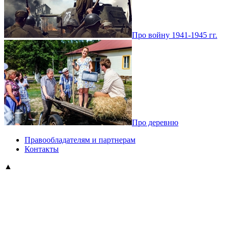
Про войну 1941-1945 гг.
Про деревню
Правообладателям и партнерам
Контакты
▲