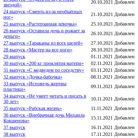
20.10.2021
Добавлен
звездой»
24 выпуск «Смерть из-за необъятных
21.10.2021
Добавлен
ног»
25 выпуск «Растерзанная девочка»
25.10.2021
Добавлен
26 выпуск «Оставила дочь и рожает за
26.10.2021
Добавлен
деньги»
27 выпуск «Тараканы из всех щелей»
27.10.2021
Добавлен
28 выпуск «Мастер на все ноги»
28.10.2021
Добавлен
29 выпуск
01.11.2021
Добавлен
30 выпуск «200 кг проклятия матери»
02.11.2021
Добавлен
31 выпуск «С медведем по соседству»
03.11.2021
Добавлен
32 выпуск «Дочка-бабочка»
08.11.2021
Добавлен
33 выпуск «Исповедь жертвы
09.11.2021
Добавлен
пластики»
34 выпуск «Не умеет читать и писать в
10.11.2021
Добавлен
30 лет»
35 выпуск «Рабская жизнь»
11.11.2021
Добавлен
36 выпуск «Внебрачная дочь Михаила
15.11.2021
Добавлен
Кокшенова»
37 выпуск
16.11.2021
Добавлен
38 выпуск
17.11.2021
Добавлен