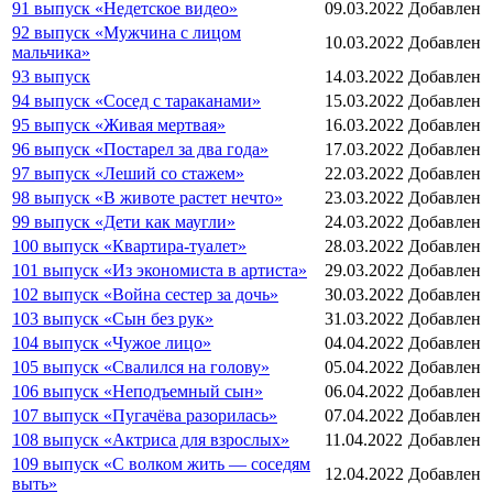
91 выпуск «Недетское видео»
09.03.2022
Добавлен
92 выпуск «Мужчина с лицом
10.03.2022
Добавлен
мальчика»
93 выпуск
14.03.2022
Добавлен
94 выпуск «Сосед с тараканами»
15.03.2022
Добавлен
95 выпуск «Живая мертвая»
16.03.2022
Добавлен
96 выпуск «Постарел за два года»
17.03.2022
Добавлен
97 выпуск «Леший со стажем»
22.03.2022
Добавлен
98 выпуск «В животе растет нечто»
23.03.2022
Добавлен
99 выпуск «Дети как маугли»
24.03.2022
Добавлен
100 выпуск «Квартира-туалет»
28.03.2022
Добавлен
101 выпуск «Из экономиста в артиста»
29.03.2022
Добавлен
102 выпуск «Война сестер за дочь»
30.03.2022
Добавлен
103 выпуск «Сын без рук»
31.03.2022
Добавлен
104 выпуск «Чужое лицо»
04.04.2022
Добавлен
105 выпуск «Свалился на голову»
05.04.2022
Добавлен
106 выпуск «Неподъемный сын»
06.04.2022
Добавлен
107 выпуск «Пугачёва разорилась»
07.04.2022
Добавлен
108 выпуск «Актриса для взрослых»
11.04.2022
Добавлен
109 выпуск «С волком жить — соседям
12.04.2022
Добавлен
выть»