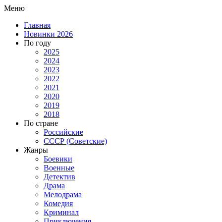
Меню
Главная
Новинки 2026
По году
2025
2024
2023
2022
2021
2020
2019
2018
По стране
Российские
СССР (Советские)
Жанры
Боевики
Военные
Детектив
Драма
Мелодрама
Комедия
Криминал
Приключения