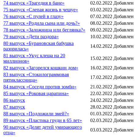
74 выпуск «Трагедия в бане»
02.02.2022
Добавлен
75 выпуск «Слепая жизнь в чешуе»
03.02.2022
Добавлен
76 выпуск «С пулей в глазу»
07.02.2022
Добавлен
77 выпуск «Родила сына или дочь?»
08.02.2022
Добавлен
78 выпуск «Заложница или беглянка?»
09.02.2022
Добавлен
79 выпуск «Дети раздора»
10.02.2022
Добавлен
80 выпуск «Бурановская бабушка
14.02.2022
Добавлен
разорилась»
81 выпуск «Укус клеща на 20
15.02.2022
Добавлен
миллионов»
82 выпуск «Загорелся кошкин дом»
16.02.2022
Добавлен
83 выпуск «Стокилограммовая
17.02.2022
Добавлен
пятиклассница»
84 выпуск «Соседи против зомби»
21.02.2022
Добавлен
85 выпуск «Роковая царапина»
22.02.2022
Добавлен
86 выпуск
24.02.2022
Добавлен
87 выпуск
28.02.2022
Добавлен
88 выпуск «Подложили змей?»
01.03.2022
Добавлен
89 выпуск «Пластика груди в 65 лет»
02.03.2022
Добавлен
90 выпуск «Делят детей умирающего
03.03.2022
Добавлен
отца»