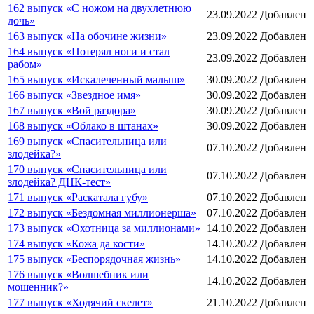
162 выпуск «С ножом на двухлетнюю
23.09.2022
Добавлен
дочь»
163 выпуск «На обочине жизни»
23.09.2022
Добавлен
164 выпуск «Потерял ноги и стал
23.09.2022
Добавлен
рабом»
165 выпуск «Искалеченный малыш»
30.09.2022
Добавлен
166 выпуск «Звездное имя»
30.09.2022
Добавлен
167 выпуск «Вой раздора»
30.09.2022
Добавлен
168 выпуск «Облако в штанах»
30.09.2022
Добавлен
169 выпуск «Спасительница или
07.10.2022
Добавлен
злодейка?»
170 выпуск «Спасительница или
07.10.2022
Добавлен
злодейка? ДНК-тест»
171 выпуск «Раскатала губу»
07.10.2022
Добавлен
172 выпуск «Бездомная миллионерша»
07.10.2022
Добавлен
173 выпуск «Охотница за миллионами»
14.10.2022
Добавлен
174 выпуск «Кожа да кости»
14.10.2022
Добавлен
175 выпуск «Беспорядочная жизнь»
14.10.2022
Добавлен
176 выпуск «Волшебник или
14.10.2022
Добавлен
мошенник?»
177 выпуск «Ходячий скелет»
21.10.2022
Добавлен