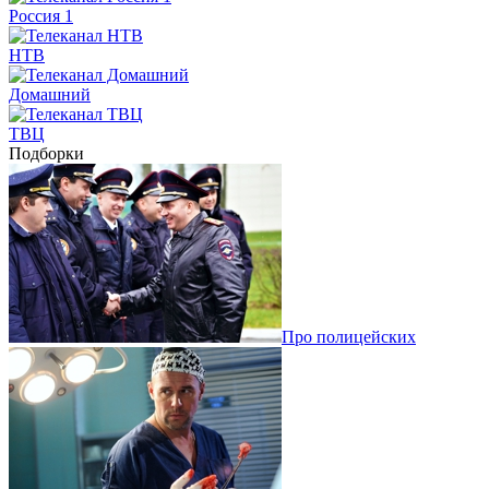
Россия 1
НТВ
Домашний
ТВЦ
Подборки
Про полицейских