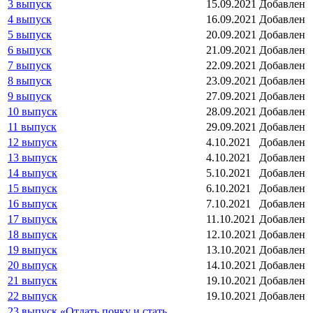
3 выпуск
15.09.2021
Добавлен
4 выпуск
16.09.2021
Добавлен
5 выпуск
20.09.2021
Добавлен
6 выпуск
21.09.2021
Добавлен
7 выпуск
22.09.2021
Добавлен
8 выпуск
23.09.2021
Добавлен
9 выпуск
27.09.2021
Добавлен
10 выпуск
28.09.2021
Добавлен
11 выпуск
29.09.2021
Добавлен
12 выпуск
4.10.2021
Добавлен
13 выпуск
4.10.2021
Добавлен
14 выпуск
5.10.2021
Добавлен
15 выпуск
6.10.2021
Добавлен
16 выпуск
7.10.2021
Добавлен
17 выпуск
11.10.2021
Добавлен
18 выпуск
12.10.2021
Добавлен
19 выпуск
13.10.2021
Добавлен
20 выпуск
14.10.2021
Добавлен
21 выпуск
19.10.2021
Добавлен
22 выпуск
19.10.2021
Добавлен
23 выпуск «Отдать почку и стать