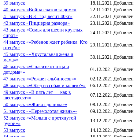
39 выпуск
18.11.2021
Добавлен
40 выпуск «Война сватов за дом»»
22.11.2021
Добавлен
41 выпуск «В 31 год весит 40кг»
22.11.2021
Добавлен
42 выпуск «Пиццерия раздора»
23.11.2021
Добавлен
43 выпуск «Семья для шести круглых
24.11.2021
Добавлен
сирот»
44 выпуск ««Ребенок ждет ребенка. Кто
29.11.2021
Добавлен
отец?»»
45 выпуск ««Хрустальная жена и
30.11.2021
Добавлен
мама»»
46 выпуск ««Спасите от отца и
01.12.2021
Добавлен
детдома»»
47 выпуск ««Рожает альбиносов»»
02.12.2021
Добавлен
48 выпуск ««Обед из собак и кошек?»»
06.12.2021
Добавлен
49 выпуск ««В пять лет — как в
07.12.2021
Добавлен
шестьдесят»»
50 выпуск ««Живот до пола»»
08.12.2021
Добавлен
51 выпуск ««Перемолотая жизнь»»
09.12.2021
Добавлен
52 выпуск ««Малыш с протянутой
13.12.2021
Добавлен
рукой»»
53 выпуск
14.12.2021
Добавлен
54 выпуск
15.12.2021
Добавлен