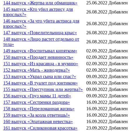
144 выпуск «Жертва или обманщик»
25.06.2022
Добавлен
145 выпуск «Кто убил актрису для
26.08.2022
Добавлен
взрослых?»
146 выпуск «За что убита актриса для
26.08.2022
Добавлен
взрослых?»
147 выпуск «Повелительница крыс»
26.08.2022
Добавлен
148 выпуск «Лицо растет отдельно от
26.08.2022
Добавлен
тела»
149 выпуск «Воспитывал кипятком»
02.09.2022
Добавлен
150 выпуск «Продает невинность»
02.09.2022
Добавлен
151 выпуск «Из красавца - в мумию»
02.09.2022
Добавлен
152 выпуск «Мать - живодерка?»
02.09.2022
Добавлен
153 выпуск «Украл сына или спас?»
09.09.2022
Добавлен
154 выпуск «В туалет под зонтиком»
09.09.2022
Добавлен
155 выпуск «Преступник или жертва?»
09.09.2022
Добавлен
156 выпуск «Груз мамы 11 детей»
09.09.2022
Добавлен
157 выпуск «Сестренки раздора»
16.09.2022
Добавлен
158 выпуск «Переломанная жизнь»
16.09.2022
Добавлен
159 выпуск «За козла ответишь!»
16.09.2022
Добавлен
160 выпуск «Эпатажная невестка»
16.09.2022
Добавлен
161 выпуск «Силиконовая красотка»
23.09.2022
Добавлен