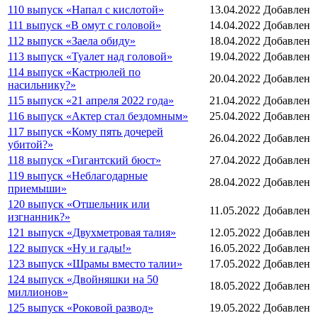
110 выпуск «Напал с кислотой»
13.04.2022
Добавлен
111 выпуск «В омут с головой»
14.04.2022
Добавлен
112 выпуск «Заела обиду»
18.04.2022
Добавлен
113 выпуск «Туалет над головой»
19.04.2022
Добавлен
114 выпуск «Кастрюлей по
20.04.2022
Добавлен
насильнику?»
115 выпуск «21 апреля 2022 года»
21.04.2022
Добавлен
116 выпуск «Актер стал бездомным»
25.04.2022
Добавлен
117 выпуск «Кому пять дочерей
26.04.2022
Добавлен
убитой?»
118 выпуск «Гигантский бюст»
27.04.2022
Добавлен
119 выпуск «Неблагодарные
28.04.2022
Добавлен
приемыши»
120 выпуск «Отшельник или
11.05.2022
Добавлен
изгнанник?»
121 выпуск «Двухметровая талия»
12.05.2022
Добавлен
122 выпуск «Ну и гады!»
16.05.2022
Добавлен
123 выпуск «Шрамы вместо талии»
17.05.2022
Добавлен
124 выпуск «Двойняшки на 50
18.05.2022
Добавлен
миллионов»
125 выпуск «Роковой развод»
19.05.2022
Добавлен