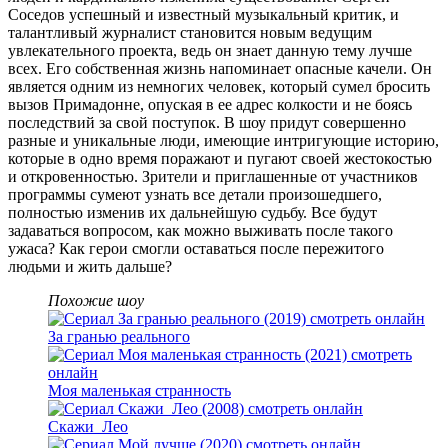
Соседов успешный и известный музыкальный критик, и
талантливый журналист становится новым ведущим
увлекательного проекта, ведь он знает данную тему лучше
всех. Его собственная жизнь напоминает опасные качели. Он
является одним из немногих человек, который сумел бросить
вызов Примадонне, опуская в ее адрес колкости и не боясь
последствий за свой поступок. В шоу придут совершенно
разные и уникальные люди, имеющие интригующие историю,
которые в одно время поражают и пугают своей жестокостью
и откровенностью. Зрители и приглашенные от участников
программы сумеют узнать все детали произошедшего,
полностью изменив их дальнейшую судьбу. Все будут
задаваться вопросом, как можно выживать после такого
ужаса? Как герои смогли оставаться после пережитого
людьми и жить дальше?
Похожие шоу
За гранью реального
Моя маленькая странность
Скажи_Лео