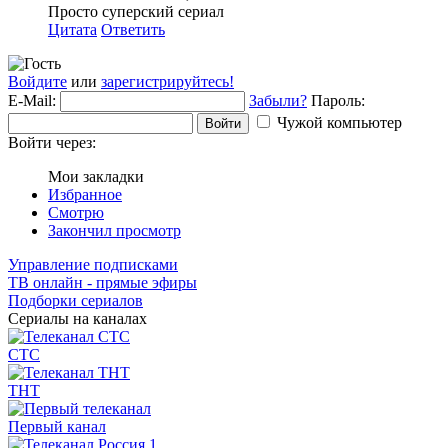
Просто суперский сериал
Цитата
Ответить
Войдите
или
зарегистрируйтесь!
E-Mail:
Забыли?
Пароль:
Чужой компьютер
Войти
Войти через:
Мои закладки
Избранное
Смотрю
Закончил просмотр
Управление подписками
ТВ онлайн - прямые эфиры
Подборки сериалов
Сериалы на каналах
СТС
ТНТ
Первый канал