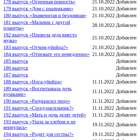
178 выпуск «Огненная ревность»
21.10.2022
Добавлен
179 выпуск «Дом с хищниками»
21.10.2022
Добавлен
180 выпуск «Знаменитая и бездомная»
21.10.2022
Добавлен
181 выпуск «Мальчик с другой
28.10.2022
Добавлен
планеты»
182 выпуск «Привела деда вместо
21.10.2022
Добавлен
мужа»
183 выпуск «Отчим-убийца?»
21.10.2022
Добавлен
184 выпуск «Отрежьте это немедленно»
21.10.2022
Добавлен
185 выпуск
Добавлен
186 выпуск
Добавлен
187 выпуск
Добавлен
188 выпуск «Нога-убийца»
11.11.2022
Добавлен
189 выпуск «Воспитывала дочь
11.11.2022
Добавлен
кулаками»
190 выпуск «Разукрасил лицо»
11.11.2022
Добавлен
191 выпуск «Сосед-насильник?»
11.11.2022
Добавлен
192 выпуск «Мать и дочь делят детей»
11.11.2022
Добавлен
193 выпуск «Ушла за хлебом и не
19.11.2022
Добавлен
вернулась»
194 выпуск «Родит для сестры?»
19.11.2022
Добавлен