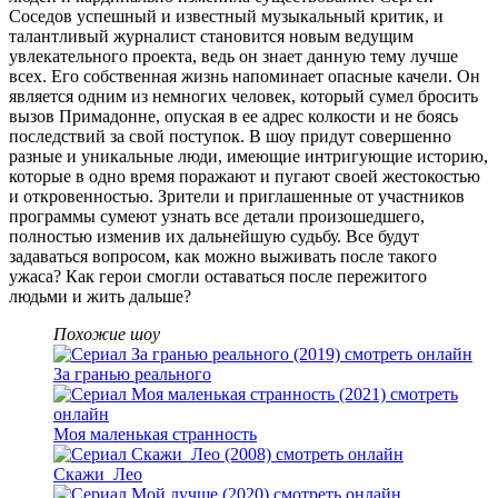
Соседов успешный и известный музыкальный критик, и
талантливый журналист становится новым ведущим
увлекательного проекта, ведь он знает данную тему лучше
всех. Его собственная жизнь напоминает опасные качели. Он
является одним из немногих человек, который сумел бросить
вызов Примадонне, опуская в ее адрес колкости и не боясь
последствий за свой поступок. В шоу придут совершенно
разные и уникальные люди, имеющие интригующие историю,
которые в одно время поражают и пугают своей жестокостью
и откровенностью. Зрители и приглашенные от участников
программы сумеют узнать все детали произошедшего,
полностью изменив их дальнейшую судьбу. Все будут
задаваться вопросом, как можно выживать после такого
ужаса? Как герои смогли оставаться после пережитого
людьми и жить дальше?
Похожие шоу
За гранью реального
Моя маленькая странность
Скажи_Лео