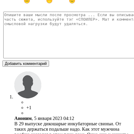
Добавить комментарий
+1
Аноним
, 5 января 2023 04:12
В 29 выпуске дикошарые инкубаторные свиньи. От
таких держаться подальше надо. Как этот мужчина