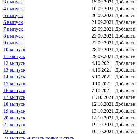
3 выпуск
15.09.2021
Добавлен
4 выпуск
16.09.2021
Добавлен
5 выпуск
20.09.2021
Добавлен
6 выпуск
21.09.2021
Добавлен
7 выпуск
22.09.2021
Добавлен
8 выпуск
23.09.2021
Добавлен
9 выпуск
27.09.2021
Добавлен
10 выпуск
28.09.2021
Добавлен
11 выпуск
29.09.2021
Добавлен
12 выпуск
4.10.2021
Добавлен
13 выпуск
4.10.2021
Добавлен
14 выпуск
5.10.2021
Добавлен
15 выпуск
6.10.2021
Добавлен
16 выпуск
7.10.2021
Добавлен
17 выпуск
11.10.2021
Добавлен
18 выпуск
12.10.2021
Добавлен
19 выпуск
13.10.2021
Добавлен
20 выпуск
14.10.2021
Добавлен
21 выпуск
19.10.2021
Добавлен
22 выпуск
19.10.2021
Добавлен
23 выпуск «Отдать почку и стать