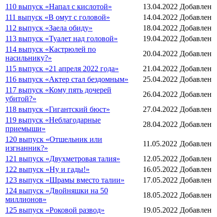
110 выпуск «Напал с кислотой»
13.04.2022
Добавлен
111 выпуск «В омут с головой»
14.04.2022
Добавлен
112 выпуск «Заела обиду»
18.04.2022
Добавлен
113 выпуск «Туалет над головой»
19.04.2022
Добавлен
114 выпуск «Кастрюлей по
20.04.2022
Добавлен
насильнику?»
115 выпуск «21 апреля 2022 года»
21.04.2022
Добавлен
116 выпуск «Актер стал бездомным»
25.04.2022
Добавлен
117 выпуск «Кому пять дочерей
26.04.2022
Добавлен
убитой?»
118 выпуск «Гигантский бюст»
27.04.2022
Добавлен
119 выпуск «Неблагодарные
28.04.2022
Добавлен
приемыши»
120 выпуск «Отшельник или
11.05.2022
Добавлен
изгнанник?»
121 выпуск «Двухметровая талия»
12.05.2022
Добавлен
122 выпуск «Ну и гады!»
16.05.2022
Добавлен
123 выпуск «Шрамы вместо талии»
17.05.2022
Добавлен
124 выпуск «Двойняшки на 50
18.05.2022
Добавлен
миллионов»
125 выпуск «Роковой развод»
19.05.2022
Добавлен