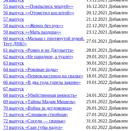
55 выпуск ««Покрылись чешуей»»
16.12.2021
Добавлен
56 выпуск ««Отомстил кислотой»»
20.12.2021
Добавлен
57 выпуск
21.12.2021
Добавлен
58 выпуск ««Жених без рук»»
22.12.2021
Добавлен
59 выпуск ««Мать раздора»»
23.12.2021
Добавлен
60 выпуск «Малыш с протянутой рукой.
27.01.2021
Добавлен
Тест ДНК!»
61 выпуск «Ромео и не Джульетта»
28.01.2021
Добавлен
62 выпуск «Не парадное, а туалет»
29.01.2021
Добавлен
63 выпуск
30.01.2021
Добавлен
64 выпуск «Роковые роды»
17.01.2022
Добавлен
65 выпуск «Первоклассница на свалке»
18.01.2022
Добавлен
66 выпуск «В два года горела заживо»
19.01.2022
Добавлен
67 выпуск
Добавлен
68 выпуск «Убийственная ревность»
24.01.2022
Добавлен
69 выпуск «Тайны Мадам Мишель»
25.01.2022
Добавлен
70 выпуск «Война за детдомовца»
26.01.2022
Добавлен
71 выпуск «Слишком стройная»
27.01.2022
Добавлен
72 выпуск «Соседи — свиньи»
31.01.2022
Добавлен
73 выпуск «Сын губы надул»
01.02.2022
Добавлен