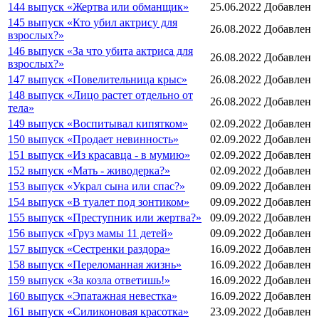
144 выпуск «Жертва или обманщик»
25.06.2022
Добавлен
145 выпуск «Кто убил актрису для
26.08.2022
Добавлен
взрослых?»
146 выпуск «За что убита актриса для
26.08.2022
Добавлен
взрослых?»
147 выпуск «Повелительница крыс»
26.08.2022
Добавлен
148 выпуск «Лицо растет отдельно от
26.08.2022
Добавлен
тела»
149 выпуск «Воспитывал кипятком»
02.09.2022
Добавлен
150 выпуск «Продает невинность»
02.09.2022
Добавлен
151 выпуск «Из красавца - в мумию»
02.09.2022
Добавлен
152 выпуск «Мать - живодерка?»
02.09.2022
Добавлен
153 выпуск «Украл сына или спас?»
09.09.2022
Добавлен
154 выпуск «В туалет под зонтиком»
09.09.2022
Добавлен
155 выпуск «Преступник или жертва?»
09.09.2022
Добавлен
156 выпуск «Груз мамы 11 детей»
09.09.2022
Добавлен
157 выпуск «Сестренки раздора»
16.09.2022
Добавлен
158 выпуск «Переломанная жизнь»
16.09.2022
Добавлен
159 выпуск «За козла ответишь!»
16.09.2022
Добавлен
160 выпуск «Эпатажная невестка»
16.09.2022
Добавлен
161 выпуск «Силиконовая красотка»
23.09.2022
Добавлен