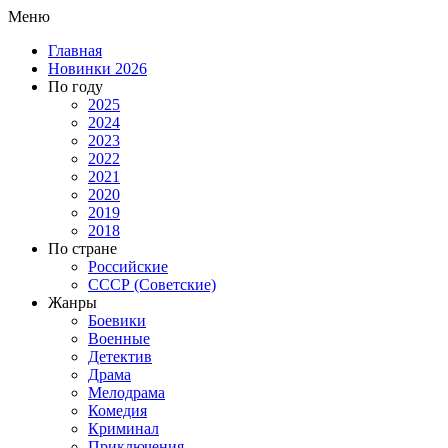
Меню
Главная
Новинки 2026
По году
2025
2024
2023
2022
2021
2020
2019
2018
По стране
Российские
СССР (Советские)
Жанры
Боевики
Военные
Детектив
Драма
Мелодрама
Комедия
Криминал
Приключения