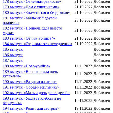
178 выпуск «Огненная ревность»
21.10.2022
Добавлен
179 выпуск «Дом с хищниками»
21.10.2022
Добавлен
180 выпуск «Знаменитая и бездомная»
21.10.2022
Добавлен
181 выпуск «Мальчик с другой
28.10.2022
Добавлен
планеты»
182 выпуск «Привела деда вместо
21.10.2022
Добавлен
мужа»
183 выпуск «Отчим-убийца?»
21.10.2022
Добавлен
184 выпуск «Отрежьте это немедленно»
21.10.2022
Добавлен
185 выпуск
Добавлен
186 выпуск
Добавлен
187 выпуск
Добавлен
188 выпуск «Нога-убийца»
11.11.2022
Добавлен
189 выпуск «Воспитывала дочь
11.11.2022
Добавлен
кулаками»
190 выпуск «Разукрасил лицо»
11.11.2022
Добавлен
191 выпуск «Сосед-насильник?»
11.11.2022
Добавлен
192 выпуск «Мать и дочь делят детей»
11.11.2022
Добавлен
193 выпуск «Ушла за хлебом и не
19.11.2022
Добавлен
вернулась»
194 выпуск «Родит для сестры?»
19.11.2022
Добавлен