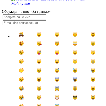
Мой лучше
Обсуждение шоу «За гранью»