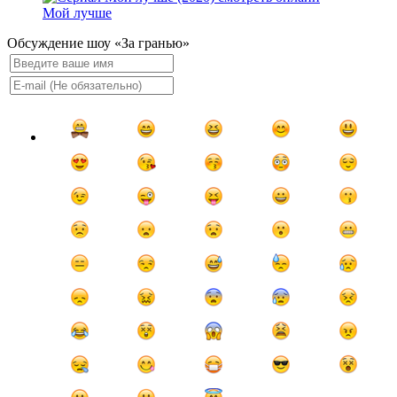
Мой лучше
Обсуждение шоу «За гранью»