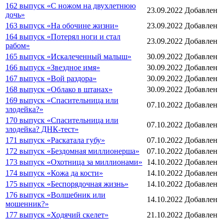
162 выпуск «С ножом на двухлетнюю
23.09.2022
Добавлен
дочь»
163 выпуск «На обочине жизни»
23.09.2022
Добавлен
164 выпуск «Потерял ноги и стал
23.09.2022
Добавлен
рабом»
165 выпуск «Искалеченный малыш»
30.09.2022
Добавлен
166 выпуск «Звездное имя»
30.09.2022
Добавлен
167 выпуск «Вой раздора»
30.09.2022
Добавлен
168 выпуск «Облако в штанах»
30.09.2022
Добавлен
169 выпуск «Спасительница или
07.10.2022
Добавлен
злодейка?»
170 выпуск «Спасительница или
07.10.2022
Добавлен
злодейка? ДНК-тест»
171 выпуск «Раскатала губу»
07.10.2022
Добавлен
172 выпуск «Бездомная миллионерша»
07.10.2022
Добавлен
173 выпуск «Охотница за миллионами»
14.10.2022
Добавлен
174 выпуск «Кожа да кости»
14.10.2022
Добавлен
175 выпуск «Беспорядочная жизнь»
14.10.2022
Добавлен
176 выпуск «Волшебник или
14.10.2022
Добавлен
мошенник?»
177 выпуск «Ходячий скелет»
21.10.2022
Добавлен