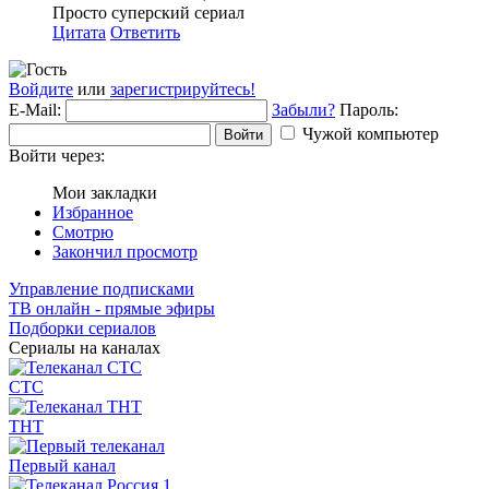
Просто суперский сериал
Цитата
Ответить
Войдите
или
зарегистрируйтесь!
E-Mail:
Забыли?
Пароль:
Чужой компьютер
Войти
Войти через:
Мои закладки
Избранное
Смотрю
Закончил просмотр
Управление подписками
ТВ онлайн - прямые эфиры
Подборки сериалов
Сериалы на каналах
СТС
ТНТ
Первый канал