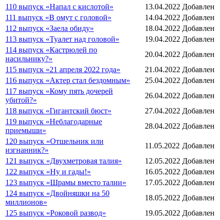
110 выпуск «Напал с кислотой»
13.04.2022
Добавлен
111 выпуск «В омут с головой»
14.04.2022
Добавлен
112 выпуск «Заела обиду»
18.04.2022
Добавлен
113 выпуск «Туалет над головой»
19.04.2022
Добавлен
114 выпуск «Кастрюлей по
20.04.2022
Добавлен
насильнику?»
115 выпуск «21 апреля 2022 года»
21.04.2022
Добавлен
116 выпуск «Актер стал бездомным»
25.04.2022
Добавлен
117 выпуск «Кому пять дочерей
26.04.2022
Добавлен
убитой?»
118 выпуск «Гигантский бюст»
27.04.2022
Добавлен
119 выпуск «Неблагодарные
28.04.2022
Добавлен
приемыши»
120 выпуск «Отшельник или
11.05.2022
Добавлен
изгнанник?»
121 выпуск «Двухметровая талия»
12.05.2022
Добавлен
122 выпуск «Ну и гады!»
16.05.2022
Добавлен
123 выпуск «Шрамы вместо талии»
17.05.2022
Добавлен
124 выпуск «Двойняшки на 50
18.05.2022
Добавлен
миллионов»
125 выпуск «Роковой развод»
19.05.2022
Добавлен