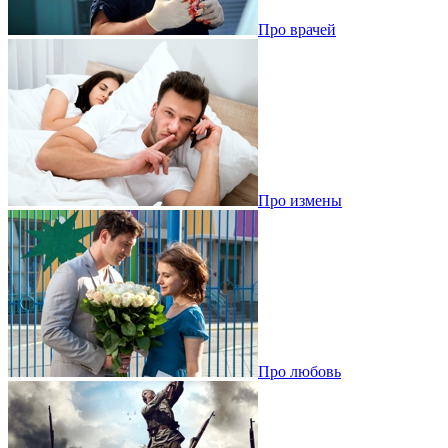
Про врачей
Про измены
Про любовь