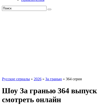
Русские сериалы
»
2026
»
За гранью
» 364 серия
Шоу За гранью 364 выпуск
смотреть онлайн