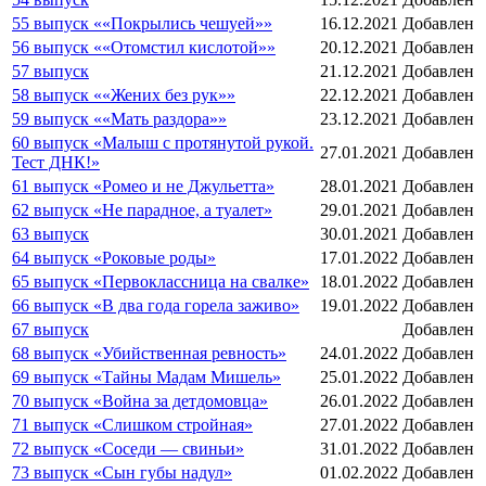
55 выпуск ««Покрылись чешуей»»
16.12.2021
Добавлен
56 выпуск ««Отомстил кислотой»»
20.12.2021
Добавлен
57 выпуск
21.12.2021
Добавлен
58 выпуск ««Жених без рук»»
22.12.2021
Добавлен
59 выпуск ««Мать раздора»»
23.12.2021
Добавлен
60 выпуск «Малыш с протянутой рукой.
27.01.2021
Добавлен
Тест ДНК!»
61 выпуск «Ромео и не Джульетта»
28.01.2021
Добавлен
62 выпуск «Не парадное, а туалет»
29.01.2021
Добавлен
63 выпуск
30.01.2021
Добавлен
64 выпуск «Роковые роды»
17.01.2022
Добавлен
65 выпуск «Первоклассница на свалке»
18.01.2022
Добавлен
66 выпуск «В два года горела заживо»
19.01.2022
Добавлен
67 выпуск
Добавлен
68 выпуск «Убийственная ревность»
24.01.2022
Добавлен
69 выпуск «Тайны Мадам Мишель»
25.01.2022
Добавлен
70 выпуск «Война за детдомовца»
26.01.2022
Добавлен
71 выпуск «Слишком стройная»
27.01.2022
Добавлен
72 выпуск «Соседи — свиньи»
31.01.2022
Добавлен
73 выпуск «Сын губы надул»
01.02.2022
Добавлен