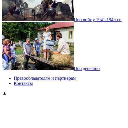
Про войну 1941-1945 гг.
Про деревню
Правообладателям и партнерам
Контакты
▲