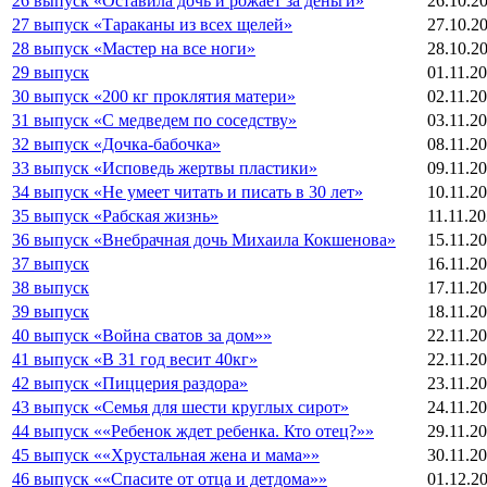
26 выпуск «Оставила дочь и рожает за деньги»
26.10.2
27 выпуск «Тараканы из всех щелей»
27.10.2
28 выпуск «Мастер на все ноги»
28.10.2
29 выпуск
01.11.2
30 выпуск «200 кг проклятия матери»
02.11.2
31 выпуск «С медведем по соседству»
03.11.2
32 выпуск «Дочка-бабочка»
08.11.2
33 выпуск «Исповедь жертвы пластики»
09.11.2
34 выпуск «Не умеет читать и писать в 30 лет»
10.11.2
35 выпуск «Рабская жизнь»
11.11.2
36 выпуск «Внебрачная дочь Михаила Кокшенова»
15.11.2
37 выпуск
16.11.2
38 выпуск
17.11.2
39 выпуск
18.11.2
40 выпуск «Война сватов за дом»»
22.11.2
41 выпуск «В 31 год весит 40кг»
22.11.2
42 выпуск «Пиццерия раздора»
23.11.2
43 выпуск «Семья для шести круглых сирот»
24.11.2
44 выпуск ««Ребенок ждет ребенка. Кто отец?»»
29.11.2
45 выпуск ««Хрустальная жена и мама»»
30.11.2
46 выпуск ««Спасите от отца и детдома»»
01.12.2