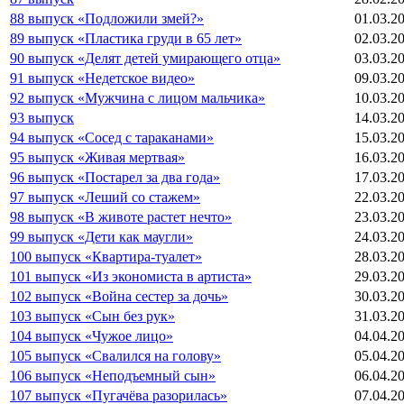
88 выпуск «Подложили змей?»
01.03.2
89 выпуск «Пластика груди в 65 лет»
02.03.2
90 выпуск «Делят детей умирающего отца»
03.03.2
91 выпуск «Недетское видео»
09.03.2
92 выпуск «Мужчина с лицом мальчика»
10.03.2
93 выпуск
14.03.2
94 выпуск «Сосед с тараканами»
15.03.2
95 выпуск «Живая мертвая»
16.03.2
96 выпуск «Постарел за два года»
17.03.2
97 выпуск «Леший со стажем»
22.03.2
98 выпуск «В животе растет нечто»
23.03.2
99 выпуск «Дети как маугли»
24.03.2
100 выпуск «Квартира-туалет»
28.03.2
101 выпуск «Из экономиста в артиста»
29.03.2
102 выпуск «Война сестер за дочь»
30.03.2
103 выпуск «Сын без рук»
31.03.2
104 выпуск «Чужое лицо»
04.04.2
105 выпуск «Свалился на голову»
05.04.2
106 выпуск «Неподъемный сын»
06.04.2
107 выпуск «Пугачёва разорилась»
07.04.2