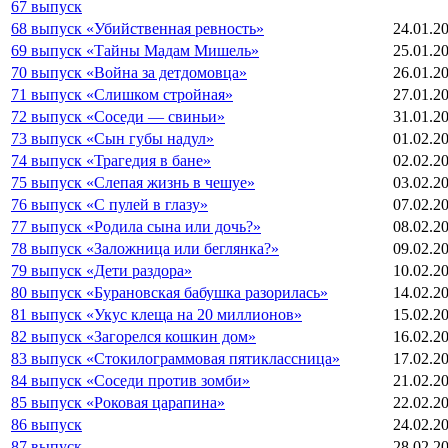
67 выпуск
68 выпуск «Убийственная ревность»
24.01.2
69 выпуск «Тайны Мадам Мишель»
25.01.2
70 выпуск «Война за детдомовца»
26.01.2
71 выпуск «Слишком стройная»
27.01.2
72 выпуск «Соседи — свиньи»
31.01.2
73 выпуск «Сын губы надул»
01.02.2
74 выпуск «Трагедия в бане»
02.02.2
75 выпуск «Слепая жизнь в чешуе»
03.02.2
76 выпуск «С пулей в глазу»
07.02.2
77 выпуск «Родила сына или дочь?»
08.02.2
78 выпуск «Заложница или беглянка?»
09.02.2
79 выпуск «Дети раздора»
10.02.2
80 выпуск «Бурановская бабушка разорилась»
14.02.2
81 выпуск «Укус клеща на 20 миллионов»
15.02.2
82 выпуск «Загорелся кошкин дом»
16.02.2
83 выпуск «Стокилограммовая пятиклассница»
17.02.2
84 выпуск «Соседи против зомби»
21.02.2
85 выпуск «Роковая царапина»
22.02.2
86 выпуск
24.02.2
87 выпуск
28.02.2