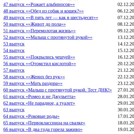
47 выпуск ««Рожает альбиносов»»
02.12.2
48 выпуск ««Обед из собак и кошек?»»
06.12.2
49 выпуск ««В пять лет — как в шестьдесят»»
07.12.2
50 выпуск ««Живот до пола»»
08.12.2
51 выпуск ««Перемолотая жизнь»»
09.12.2
52 выпуск ««Малыш с протянутой рукой»»
13.12.2
53 выпуск
14.12.2
54 выпуск
15.12.2
55 выпуск ««Покрылись чешуей»»
16.12.2
56 выпуск ««Отомстил кислотой»»
20.12.2
57 выпуск
21.12.2
58 выпуск ««Жених без рук»»
22.12.2
59 выпуск ««Мать раздора»»
23.12.2
60 выпуск «Малыш с протянутой рукой. Тест ДНК!»
27.01.2
61 выпуск «Ромео и не Джульетта»
28.01.2
62 выпуск «Не парадное, а туалет»
29.01.2
63 выпуск
30.01.2
64 выпуск «Роковые роды»
17.01.2
65 выпуск «Первоклассница на свалке»
18.01.2
66 выпуск «В два года горела заживо»
19.01.2