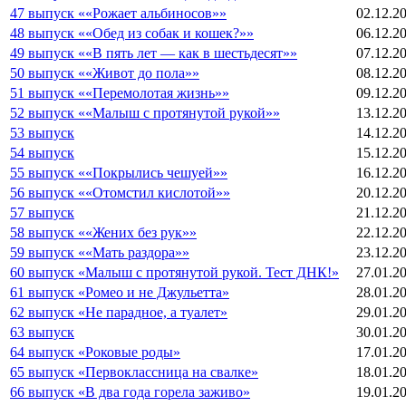
47 выпуск ««Рожает альбиносов»»
02.12.2
48 выпуск ««Обед из собак и кошек?»»
06.12.2
49 выпуск ««В пять лет — как в шестьдесят»»
07.12.2
50 выпуск ««Живот до пола»»
08.12.2
51 выпуск ««Перемолотая жизнь»»
09.12.2
52 выпуск ««Малыш с протянутой рукой»»
13.12.2
53 выпуск
14.12.2
54 выпуск
15.12.2
55 выпуск ««Покрылись чешуей»»
16.12.2
56 выпуск ««Отомстил кислотой»»
20.12.2
57 выпуск
21.12.2
58 выпуск ««Жених без рук»»
22.12.2
59 выпуск ««Мать раздора»»
23.12.2
60 выпуск «Малыш с протянутой рукой. Тест ДНК!»
27.01.2
61 выпуск «Ромео и не Джульетта»
28.01.2
62 выпуск «Не парадное, а туалет»
29.01.2
63 выпуск
30.01.2
64 выпуск «Роковые роды»
17.01.2
65 выпуск «Первоклассница на свалке»
18.01.2
66 выпуск «В два года горела заживо»
19.01.2