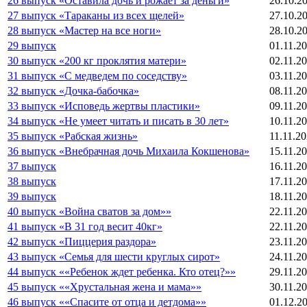
26 выпуск «Оставила дочь и рожает за деньги»
26.10.2
27 выпуск «Тараканы из всех щелей»
27.10.2
28 выпуск «Мастер на все ноги»
28.10.2
29 выпуск
01.11.2
30 выпуск «200 кг проклятия матери»
02.11.2
31 выпуск «С медведем по соседству»
03.11.2
32 выпуск «Дочка-бабочка»
08.11.2
33 выпуск «Исповедь жертвы пластики»
09.11.2
34 выпуск «Не умеет читать и писать в 30 лет»
10.11.2
35 выпуск «Рабская жизнь»
11.11.2
36 выпуск «Внебрачная дочь Михаила Кокшенова»
15.11.2
37 выпуск
16.11.2
38 выпуск
17.11.2
39 выпуск
18.11.2
40 выпуск «Война сватов за дом»»
22.11.2
41 выпуск «В 31 год весит 40кг»
22.11.2
42 выпуск «Пиццерия раздора»
23.11.2
43 выпуск «Семья для шести круглых сирот»
24.11.2
44 выпуск ««Ребенок ждет ребенка. Кто отец?»»
29.11.2
45 выпуск ««Хрустальная жена и мама»»
30.11.2
46 выпуск ««Спасите от отца и детдома»»
01.12.2