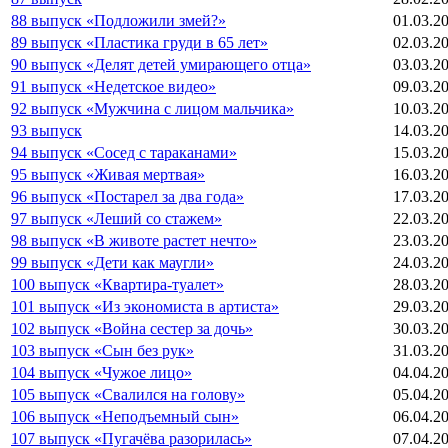
88 выпуск «Подложили змей?»
01.03.2
89 выпуск «Пластика груди в 65 лет»
02.03.2
90 выпуск «Делят детей умирающего отца»
03.03.2
91 выпуск «Недетское видео»
09.03.2
92 выпуск «Мужчина с лицом мальчика»
10.03.2
93 выпуск
14.03.2
94 выпуск «Сосед с тараканами»
15.03.2
95 выпуск «Живая мертвая»
16.03.2
96 выпуск «Постарел за два года»
17.03.2
97 выпуск «Леший со стажем»
22.03.2
98 выпуск «В животе растет нечто»
23.03.2
99 выпуск «Дети как маугли»
24.03.2
100 выпуск «Квартира-туалет»
28.03.2
101 выпуск «Из экономиста в артиста»
29.03.2
102 выпуск «Война сестер за дочь»
30.03.2
103 выпуск «Сын без рук»
31.03.2
104 выпуск «Чужое лицо»
04.04.2
105 выпуск «Свалился на голову»
05.04.2
106 выпуск «Неподъемный сын»
06.04.2
107 выпуск «Пугачёва разорилась»
07.04.2