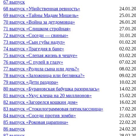
67 выпуск
68 выпуск «Убийственная ревность»
24.01.2
69 выпуск «Тайны Мадам Мишель»
25.01.2
70 выпуск «Война за детдомовца»
26.01.2
71 выпуск «Слишком стройная»
27.01.2
72 выпуск «Соседи — свиньи»
31.01.2
73 выпуск «Сын губы надул»
01.02.2
74 выпуск «Трагедия в бане»
02.02.2
75 выпуск «Слепая жизнь в чешуе»
03.02.2
76 выпуск «С пулей в глазу»
07.02.2
77 выпуск «Родила сына или дочь?»
08.02.2
78 выпуск «Заложница или беглянка?»
09.02.2
79 выпуск «Дети раздора»
10.02.2
80 выпуск «Бурановская бабушка разорилась»
14.02.2
81 выпуск «Укус клеща на 20 миллионов»
15.02.2
82 выпуск «Загорелся кошкин дом»
16.02.2
83 выпуск «Стокилограммовая пятиклассница»
17.02.2
84 выпуск «Соседи против зомби»
21.02.2
85 выпуск «Роковая царапина»
22.02.2
86 выпуск
24.02.2
87 выпуск
28.02.2