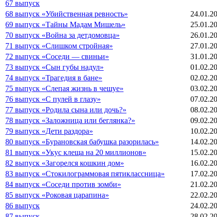
67 выпуск
68 выпуск «Убийственная ревность»
24.01.2
69 выпуск «Тайны Мадам Мишель»
25.01.2
70 выпуск «Война за детдомовца»
26.01.2
71 выпуск «Слишком стройная»
27.01.2
72 выпуск «Соседи — свиньи»
31.01.2
73 выпуск «Сын губы надул»
01.02.2
74 выпуск «Трагедия в бане»
02.02.2
75 выпуск «Слепая жизнь в чешуе»
03.02.2
76 выпуск «С пулей в глазу»
07.02.2
77 выпуск «Родила сына или дочь?»
08.02.2
78 выпуск «Заложница или беглянка?»
09.02.2
79 выпуск «Дети раздора»
10.02.2
80 выпуск «Бурановская бабушка разорилась»
14.02.2
81 выпуск «Укус клеща на 20 миллионов»
15.02.2
82 выпуск «Загорелся кошкин дом»
16.02.2
83 выпуск «Стокилограммовая пятиклассница»
17.02.2
84 выпуск «Соседи против зомби»
21.02.2
85 выпуск «Роковая царапина»
22.02.2
86 выпуск
24.02.2
87 выпуск
28.02.2