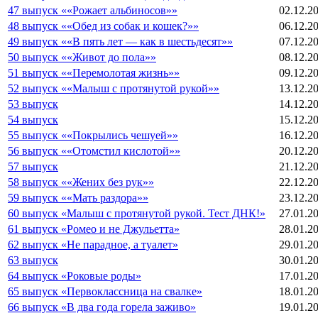
47 выпуск ««Рожает альбиносов»»
02.12.2
48 выпуск ««Обед из собак и кошек?»»
06.12.2
49 выпуск ««В пять лет — как в шестьдесят»»
07.12.2
50 выпуск ««Живот до пола»»
08.12.2
51 выпуск ««Перемолотая жизнь»»
09.12.2
52 выпуск ««Малыш с протянутой рукой»»
13.12.2
53 выпуск
14.12.2
54 выпуск
15.12.2
55 выпуск ««Покрылись чешуей»»
16.12.2
56 выпуск ««Отомстил кислотой»»
20.12.2
57 выпуск
21.12.2
58 выпуск ««Жених без рук»»
22.12.2
59 выпуск ««Мать раздора»»
23.12.2
60 выпуск «Малыш с протянутой рукой. Тест ДНК!»
27.01.2
61 выпуск «Ромео и не Джульетта»
28.01.2
62 выпуск «Не парадное, а туалет»
29.01.2
63 выпуск
30.01.2
64 выпуск «Роковые роды»
17.01.2
65 выпуск «Первоклассница на свалке»
18.01.2
66 выпуск «В два года горела заживо»
19.01.2