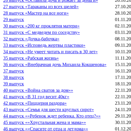
26 выпуск «Оставила дочь и рожает за деньги»
26.10.2
27 выпуск «Тараканы из всех щелей»
27.10.2
28 выпуск «Мастер на все ноги»
28.10.2
29 выпуск
01.11.2
30 выпуск «200 кг проклятия матери»
02.11.2
31 выпуск «С медведем по соседству»
03.11.2
32 выпуск «Дочка-бабочка»
08.11.2
33 выпуск «Исповедь жертвы пластики»
09.11.2
34 выпуск «Не умеет читать и писать в 30 лет»
10.11.2
35 выпуск «Рабская жизнь»
11.11.2
36 выпуск «Внебрачная дочь Михаила Кокшенова»
15.11.2
37 выпуск
16.11.2
38 выпуск
17.11.2
39 выпуск
18.11.2
40 выпуск «Война сватов за дом»»
22.11.2
41 выпуск «В 31 год весит 40кг»
22.11.2
42 выпуск «Пиццерия раздора»
23.11.2
43 выпуск «Семья для шести круглых сирот»
24.11.2
44 выпуск ««Ребенок ждет ребенка. Кто отец?»»
29.11.2
45 выпуск ««Хрустальная жена и мама»»
30.11.2
46 выпуск ««Спасите от отца и детдома»»
01.12.2