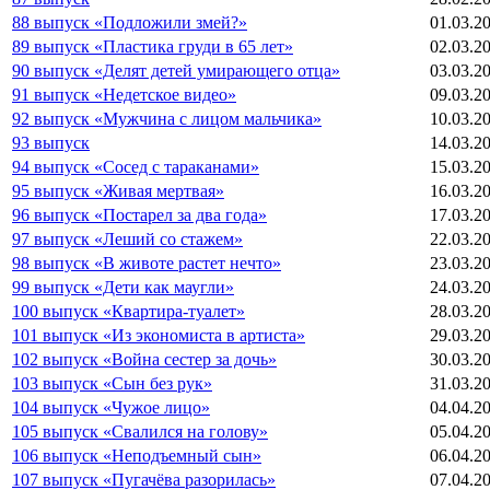
88 выпуск «Подложили змей?»
01.03.2
89 выпуск «Пластика груди в 65 лет»
02.03.2
90 выпуск «Делят детей умирающего отца»
03.03.2
91 выпуск «Недетское видео»
09.03.2
92 выпуск «Мужчина с лицом мальчика»
10.03.2
93 выпуск
14.03.2
94 выпуск «Сосед с тараканами»
15.03.2
95 выпуск «Живая мертвая»
16.03.2
96 выпуск «Постарел за два года»
17.03.2
97 выпуск «Леший со стажем»
22.03.2
98 выпуск «В животе растет нечто»
23.03.2
99 выпуск «Дети как маугли»
24.03.2
100 выпуск «Квартира-туалет»
28.03.2
101 выпуск «Из экономиста в артиста»
29.03.2
102 выпуск «Война сестер за дочь»
30.03.2
103 выпуск «Сын без рук»
31.03.2
104 выпуск «Чужое лицо»
04.04.2
105 выпуск «Свалился на голову»
05.04.2
106 выпуск «Неподъемный сын»
06.04.2
107 выпуск «Пугачёва разорилась»
07.04.2