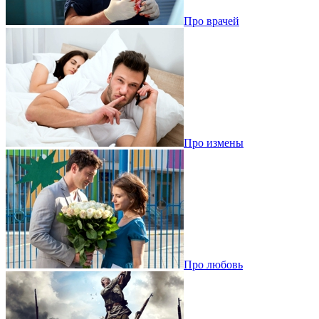
Про врачей
Про измены
Про любовь