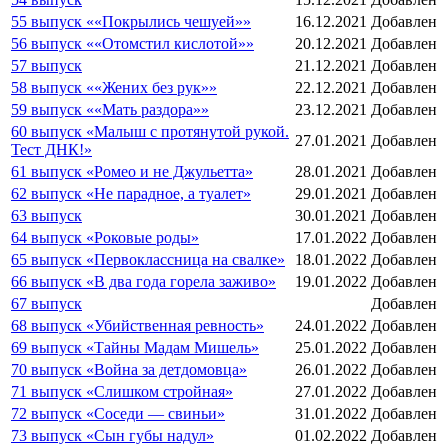
55 выпуск ««Покрылись чешуей»»
16.12.2021
Добавлен
56 выпуск ««Отомстил кислотой»»
20.12.2021
Добавлен
57 выпуск
21.12.2021
Добавлен
58 выпуск ««Жених без рук»»
22.12.2021
Добавлен
59 выпуск ««Мать раздора»»
23.12.2021
Добавлен
60 выпуск «Малыш с протянутой рукой.
27.01.2021
Добавлен
Тест ДНК!»
61 выпуск «Ромео и не Джульетта»
28.01.2021
Добавлен
62 выпуск «Не парадное, а туалет»
29.01.2021
Добавлен
63 выпуск
30.01.2021
Добавлен
64 выпуск «Роковые роды»
17.01.2022
Добавлен
65 выпуск «Первоклассница на свалке»
18.01.2022
Добавлен
66 выпуск «В два года горела заживо»
19.01.2022
Добавлен
67 выпуск
Добавлен
68 выпуск «Убийственная ревность»
24.01.2022
Добавлен
69 выпуск «Тайны Мадам Мишель»
25.01.2022
Добавлен
70 выпуск «Война за детдомовца»
26.01.2022
Добавлен
71 выпуск «Слишком стройная»
27.01.2022
Добавлен
72 выпуск «Соседи — свиньи»
31.01.2022
Добавлен
73 выпуск «Сын губы надул»
01.02.2022
Добавлен