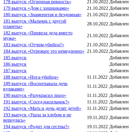
178 выпуск «Огненная ревность»
21.10.2022
Добавлен
179 выпуск «Дом с хищниками»
21.10.2022
Добавлен
180 выпуск «Знаменитая и бездомная»
21.10.2022
Добавлен
181 выпуск «Мальчик с другой
28.10.2022
Добавлен
планеты»
182 выпуск «Привела деда вместо
21.10.2022
Добавлен
мужа»
183 выпуск «Отчим-убийца?»
21.10.2022
Добавлен
184 выпуск «Отрежьте это немедленно»
21.10.2022
Добавлен
185 выпуск
Добавлен
186 выпуск
Добавлен
187 выпуск
Добавлен
188 выпуск «Нога-убийца»
11.11.2022
Добавлен
189 выпуск «Воспитывала дочь
11.11.2022
Добавлен
кулаками»
190 выпуск «Разукрасил лицо»
11.11.2022
Добавлен
191 выпуск «Сосед-насильник?»
11.11.2022
Добавлен
192 выпуск «Мать и дочь делят детей»
11.11.2022
Добавлен
193 выпуск «Ушла за хлебом и не
19.11.2022
Добавлен
вернулась»
194 выпуск «Родит для сестры?»
19.11.2022
Добавлен