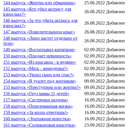
144 выпуск «Жертва или обманщик»
25.06.2022
Добавлен
145 выпуск «Кто убил актрису для
26.08.2022
Добавлен
взрослых?»
146 выпуск «За что убита актриса для
26.08.2022
Добавлен
взрослых?»
147 выпуск «Повелительница крыс»
26.08.2022
Добавлен
148 выпуск «Лицо растет отдельно от
26.08.2022
Добавлен
тела»
149 выпуск «Воспитывал кипятком»
02.09.2022
Добавлен
150 выпуск «Продает невинность»
02.09.2022
Добавлен
151 выпуск «Из красавца - в мумию»
02.09.2022
Добавлен
152 выпуск «Мать - живодерка?»
02.09.2022
Добавлен
153 выпуск «Украл сына или спас?»
09.09.2022
Добавлен
154 выпуск «В туалет под зонтиком»
09.09.2022
Добавлен
155 выпуск «Преступник или жертва?»
09.09.2022
Добавлен
156 выпуск «Груз мамы 11 детей»
09.09.2022
Добавлен
157 выпуск «Сестренки раздора»
16.09.2022
Добавлен
158 выпуск «Переломанная жизнь»
16.09.2022
Добавлен
159 выпуск «За козла ответишь!»
16.09.2022
Добавлен
160 выпуск «Эпатажная невестка»
16.09.2022
Добавлен
161 выпуск «Силиконовая красотка»
23.09.2022
Добавлен