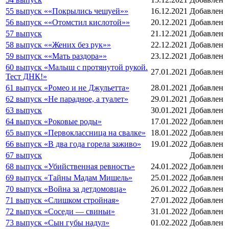
55 выпуск ««Покрылись чешуей»»
16.12.2021
Добавлен
56 выпуск ««Отомстил кислотой»»
20.12.2021
Добавлен
57 выпуск
21.12.2021
Добавлен
58 выпуск ««Жених без рук»»
22.12.2021
Добавлен
59 выпуск ««Мать раздора»»
23.12.2021
Добавлен
60 выпуск «Малыш с протянутой рукой.
27.01.2021
Добавлен
Тест ДНК!»
61 выпуск «Ромео и не Джульетта»
28.01.2021
Добавлен
62 выпуск «Не парадное, а туалет»
29.01.2021
Добавлен
63 выпуск
30.01.2021
Добавлен
64 выпуск «Роковые роды»
17.01.2022
Добавлен
65 выпуск «Первоклассница на свалке»
18.01.2022
Добавлен
66 выпуск «В два года горела заживо»
19.01.2022
Добавлен
67 выпуск
Добавлен
68 выпуск «Убийственная ревность»
24.01.2022
Добавлен
69 выпуск «Тайны Мадам Мишель»
25.01.2022
Добавлен
70 выпуск «Война за детдомовца»
26.01.2022
Добавлен
71 выпуск «Слишком стройная»
27.01.2022
Добавлен
72 выпуск «Соседи — свиньи»
31.01.2022
Добавлен
73 выпуск «Сын губы надул»
01.02.2022
Добавлен