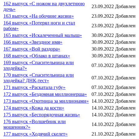
162 выпуск «С ножом на двухлетнюю
23.09.2022
Добавлен
дочь»
163 выпуск «На обочине жизни»
23.09.2022
Добавлен
164 выпуск «Потерял ноги и стал
23.09.2022
Добавлен
рабом»
165 выпуск «Искалеченный малыш»
30.09.2022
Добавлен
166 выпуск «Звездное имя»
30.09.2022
Добавлен
167 выпуск «Вой раздора»
30.09.2022
Добавлен
168 выпуск «Облако в штанах»
30.09.2022
Добавлен
169 выпуск «Спасительница или
07.10.2022
Добавлен
злодейка?»
170 выпуск «Спасительница или
07.10.2022
Добавлен
злодейка? ДНК-тест»
171 выпуск «Раскатала губу»
07.10.2022
Добавлен
172 выпуск «Бездомная миллионерша»
07.10.2022
Добавлен
173 выпуск «Охотница за миллионами»
14.10.2022
Добавлен
174 выпуск «Кожа да кости»
14.10.2022
Добавлен
175 выпуск «Беспорядочная жизнь»
14.10.2022
Добавлен
176 выпуск «Волшебник или
14.10.2022
Добавлен
мошенник?»
177 выпуск «Ходячий скелет»
21.10.2022
Добавлен