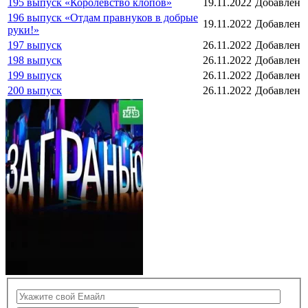
195 выпуск «Королевство клопов»
19.11.2022
Добавлен
196 выпуск «Отдам правнуков в добрые
19.11.2022
Добавлен
руки!»
197 выпуск
26.11.2022
Добавлен
198 выпуск
26.11.2022
Добавлен
199 выпуск
26.11.2022
Добавлен
200 выпуск
26.11.2022
Добавлен