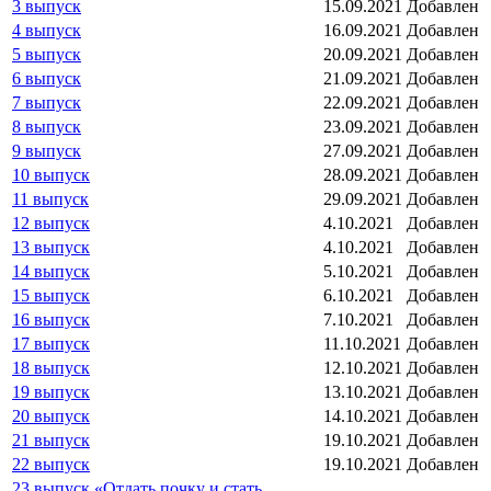
3 выпуск
15.09.2021
Добавлен
4 выпуск
16.09.2021
Добавлен
5 выпуск
20.09.2021
Добавлен
6 выпуск
21.09.2021
Добавлен
7 выпуск
22.09.2021
Добавлен
8 выпуск
23.09.2021
Добавлен
9 выпуск
27.09.2021
Добавлен
10 выпуск
28.09.2021
Добавлен
11 выпуск
29.09.2021
Добавлен
12 выпуск
4.10.2021
Добавлен
13 выпуск
4.10.2021
Добавлен
14 выпуск
5.10.2021
Добавлен
15 выпуск
6.10.2021
Добавлен
16 выпуск
7.10.2021
Добавлен
17 выпуск
11.10.2021
Добавлен
18 выпуск
12.10.2021
Добавлен
19 выпуск
13.10.2021
Добавлен
20 выпуск
14.10.2021
Добавлен
21 выпуск
19.10.2021
Добавлен
22 выпуск
19.10.2021
Добавлен
23 выпуск «Отдать почку и стать