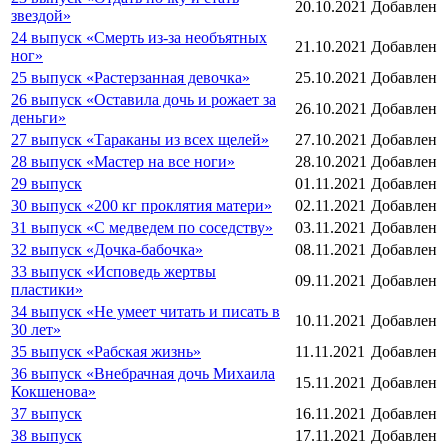
20.10.2021
Добавлен
звездой»
24 выпуск «Смерть из-за необъятных
21.10.2021
Добавлен
ног»
25 выпуск «Растерзанная девочка»
25.10.2021
Добавлен
26 выпуск «Оставила дочь и рожает за
26.10.2021
Добавлен
деньги»
27 выпуск «Тараканы из всех щелей»
27.10.2021
Добавлен
28 выпуск «Мастер на все ноги»
28.10.2021
Добавлен
29 выпуск
01.11.2021
Добавлен
30 выпуск «200 кг проклятия матери»
02.11.2021
Добавлен
31 выпуск «С медведем по соседству»
03.11.2021
Добавлен
32 выпуск «Дочка-бабочка»
08.11.2021
Добавлен
33 выпуск «Исповедь жертвы
09.11.2021
Добавлен
пластики»
34 выпуск «Не умеет читать и писать в
10.11.2021
Добавлен
30 лет»
35 выпуск «Рабская жизнь»
11.11.2021
Добавлен
36 выпуск «Внебрачная дочь Михаила
15.11.2021
Добавлен
Кокшенова»
37 выпуск
16.11.2021
Добавлен
38 выпуск
17.11.2021
Добавлен