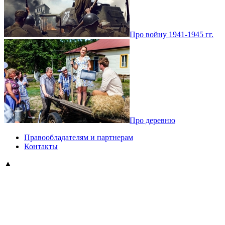
Про войну 1941-1945 гг.
Про деревню
Правообладателям и партнерам
Контакты
▲