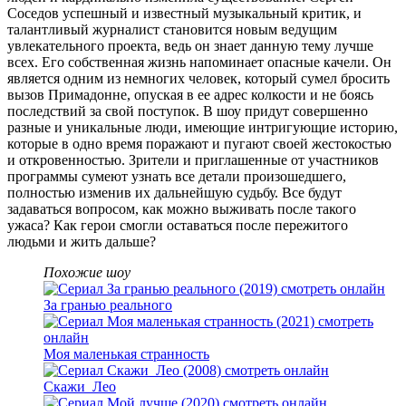
Соседов успешный и известный музыкальный критик, и
талантливый журналист становится новым ведущим
увлекательного проекта, ведь он знает данную тему лучше
всех. Его собственная жизнь напоминает опасные качели. Он
является одним из немногих человек, который сумел бросить
вызов Примадонне, опуская в ее адрес колкости и не боясь
последствий за свой поступок. В шоу придут совершенно
разные и уникальные люди, имеющие интригующие историю,
которые в одно время поражают и пугают своей жестокостью
и откровенностью. Зрители и приглашенные от участников
программы сумеют узнать все детали произошедшего,
полностью изменив их дальнейшую судьбу. Все будут
задаваться вопросом, как можно выживать после такого
ужаса? Как герои смогли оставаться после пережитого
людьми и жить дальше?
Похожие шоу
За гранью реального
Моя маленькая странность
Скажи_Лео