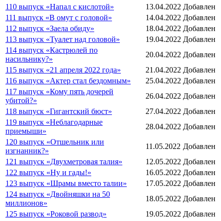
110 выпуск «Напал с кислотой»
13.04.2022
Добавлен
111 выпуск «В омут с головой»
14.04.2022
Добавлен
112 выпуск «Заела обиду»
18.04.2022
Добавлен
113 выпуск «Туалет над головой»
19.04.2022
Добавлен
114 выпуск «Кастрюлей по
20.04.2022
Добавлен
насильнику?»
115 выпуск «21 апреля 2022 года»
21.04.2022
Добавлен
116 выпуск «Актер стал бездомным»
25.04.2022
Добавлен
117 выпуск «Кому пять дочерей
26.04.2022
Добавлен
убитой?»
118 выпуск «Гигантский бюст»
27.04.2022
Добавлен
119 выпуск «Неблагодарные
28.04.2022
Добавлен
приемыши»
120 выпуск «Отшельник или
11.05.2022
Добавлен
изгнанник?»
121 выпуск «Двухметровая талия»
12.05.2022
Добавлен
122 выпуск «Ну и гады!»
16.05.2022
Добавлен
123 выпуск «Шрамы вместо талии»
17.05.2022
Добавлен
124 выпуск «Двойняшки на 50
18.05.2022
Добавлен
миллионов»
125 выпуск «Роковой развод»
19.05.2022
Добавлен