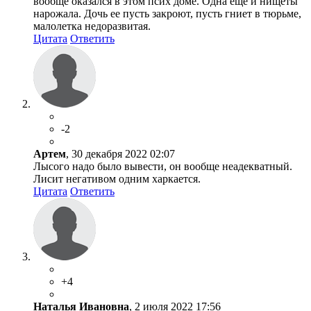
вообще оказался в этом псих доме. Одна еще и нищеты
нарожала. Дочь ее пусть закроют, пусть гниет в тюрьме,
малолетка недоразвитая.
Цитата
Ответить
-2
Артем
, 30 декабря 2022 02:07
Лысого надо было вывести, он вообще неадекватный.
Лисит негативом одним харкается.
Цитата
Ответить
+4
Наталья Ивановна
, 2 июля 2022 17:56