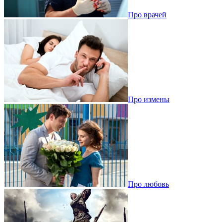
Про врачей
Про измены
Про любовь