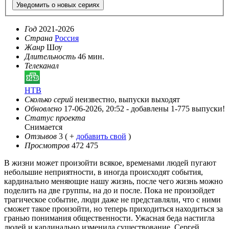
Уведомить о новых сериях
Год
2021-2026
Страна
Россия
Жанр
Шоу
Длительность
46 мин.
Телеканал
НТВ
Сколько серий
неизвестно, выпуски выходят
Обновлено
17-06-2026, 20:52 -
добавлены 1-775 выпуски!
Статус проекта
Снимается
Отзывов
3
( +
добавить свой
)
Просмотров
472 475
В жизни может произойти всякое, временами людей пугают
небольшие неприятности, в иногда происходят события,
кардинально меняющие нашу жизнь, после чего жизнь можно
поделить на две группы, на до и после. Пока не произойдет
трагическое событие, люди даже не представляли, что с ними
сможет такое произойти, но теперь приходиться находиться за
гранью понимания общественности. Ужасная беда настигла
людей и кардинально изменила существование. Сергей