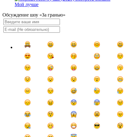
Мой лучше
Обсуждение шоу «За гранью»