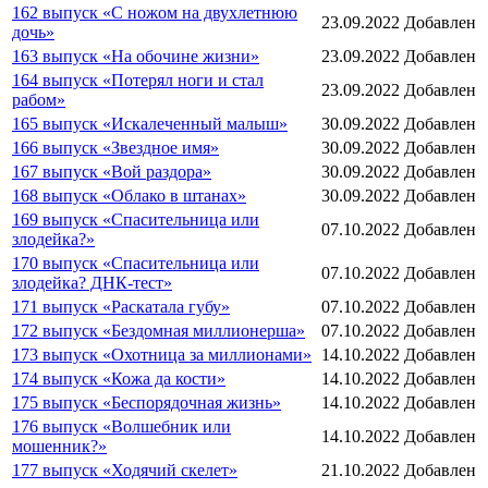
162 выпуск «С ножом на двухлетнюю
23.09.2022
Добавлен
дочь»
163 выпуск «На обочине жизни»
23.09.2022
Добавлен
164 выпуск «Потерял ноги и стал
23.09.2022
Добавлен
рабом»
165 выпуск «Искалеченный малыш»
30.09.2022
Добавлен
166 выпуск «Звездное имя»
30.09.2022
Добавлен
167 выпуск «Вой раздора»
30.09.2022
Добавлен
168 выпуск «Облако в штанах»
30.09.2022
Добавлен
169 выпуск «Спасительница или
07.10.2022
Добавлен
злодейка?»
170 выпуск «Спасительница или
07.10.2022
Добавлен
злодейка? ДНК-тест»
171 выпуск «Раскатала губу»
07.10.2022
Добавлен
172 выпуск «Бездомная миллионерша»
07.10.2022
Добавлен
173 выпуск «Охотница за миллионами»
14.10.2022
Добавлен
174 выпуск «Кожа да кости»
14.10.2022
Добавлен
175 выпуск «Беспорядочная жизнь»
14.10.2022
Добавлен
176 выпуск «Волшебник или
14.10.2022
Добавлен
мошенник?»
177 выпуск «Ходячий скелет»
21.10.2022
Добавлен