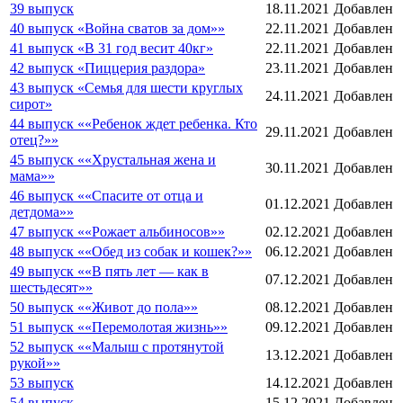
39 выпуск
18.11.2021
Добавлен
40 выпуск «Война сватов за дом»»
22.11.2021
Добавлен
41 выпуск «В 31 год весит 40кг»
22.11.2021
Добавлен
42 выпуск «Пиццерия раздора»
23.11.2021
Добавлен
43 выпуск «Семья для шести круглых
24.11.2021
Добавлен
сирот»
44 выпуск ««Ребенок ждет ребенка. Кто
29.11.2021
Добавлен
отец?»»
45 выпуск ««Хрустальная жена и
30.11.2021
Добавлен
мама»»
46 выпуск ««Спасите от отца и
01.12.2021
Добавлен
детдома»»
47 выпуск ««Рожает альбиносов»»
02.12.2021
Добавлен
48 выпуск ««Обед из собак и кошек?»»
06.12.2021
Добавлен
49 выпуск ««В пять лет — как в
07.12.2021
Добавлен
шестьдесят»»
50 выпуск ««Живот до пола»»
08.12.2021
Добавлен
51 выпуск ««Перемолотая жизнь»»
09.12.2021
Добавлен
52 выпуск ««Малыш с протянутой
13.12.2021
Добавлен
рукой»»
53 выпуск
14.12.2021
Добавлен
54 выпуск
15.12.2021
Добавлен