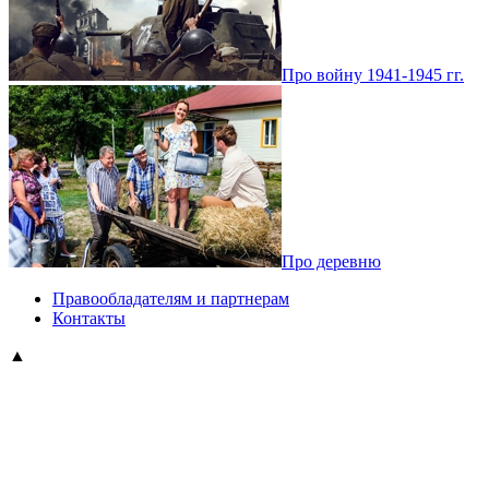
Про войну 1941-1945 гг.
Про деревню
Правообладателям и партнерам
Контакты
▲