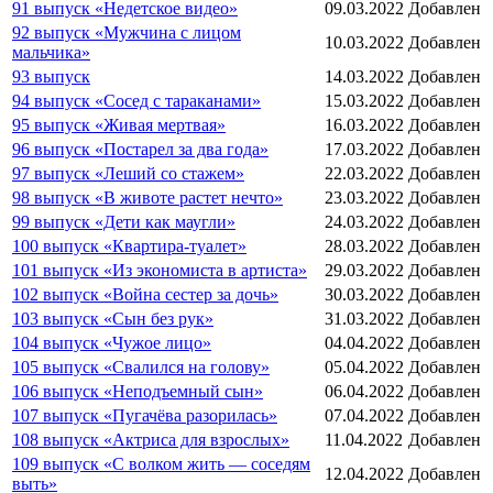
91 выпуск «Недетское видео»
09.03.2022
Добавлен
92 выпуск «Мужчина с лицом
10.03.2022
Добавлен
мальчика»
93 выпуск
14.03.2022
Добавлен
94 выпуск «Сосед с тараканами»
15.03.2022
Добавлен
95 выпуск «Живая мертвая»
16.03.2022
Добавлен
96 выпуск «Постарел за два года»
17.03.2022
Добавлен
97 выпуск «Леший со стажем»
22.03.2022
Добавлен
98 выпуск «В животе растет нечто»
23.03.2022
Добавлен
99 выпуск «Дети как маугли»
24.03.2022
Добавлен
100 выпуск «Квартира-туалет»
28.03.2022
Добавлен
101 выпуск «Из экономиста в артиста»
29.03.2022
Добавлен
102 выпуск «Война сестер за дочь»
30.03.2022
Добавлен
103 выпуск «Сын без рук»
31.03.2022
Добавлен
104 выпуск «Чужое лицо»
04.04.2022
Добавлен
105 выпуск «Свалился на голову»
05.04.2022
Добавлен
106 выпуск «Неподъемный сын»
06.04.2022
Добавлен
107 выпуск «Пугачёва разорилась»
07.04.2022
Добавлен
108 выпуск «Актриса для взрослых»
11.04.2022
Добавлен
109 выпуск «С волком жить — соседям
12.04.2022
Добавлен
выть»