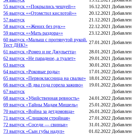
55 выпуск ««Покрылись чешуей»»
16.12.2021
Добавлен
56 выпуск ««Отомстил кислотой»»
20.12.2021
Добавлен
57 выпуск
21.12.2021
Добавлен
58 выпуск ««Жених без рук»»
22.12.2021
Добавлен
59 выпуск ««Мать раздора»»
23.12.2021
Добавлен
60 выпуск «Малыш с протянутой рукой.
27.01.2021
Добавлен
Тест ДНК!»
61 выпуск «Ромео и не Джульетта»
28.01.2021
Добавлен
62 выпуск «Не парадное, а туалет»
29.01.2021
Добавлен
63 выпуск
30.01.2021
Добавлен
64 выпуск «Роковые роды»
17.01.2022
Добавлен
65 выпуск «Первоклассница на свалке»
18.01.2022
Добавлен
66 выпуск «В два года горела заживо»
19.01.2022
Добавлен
67 выпуск
Добавлен
68 выпуск «Убийственная ревность»
24.01.2022
Добавлен
69 выпуск «Тайны Мадам Мишель»
25.01.2022
Добавлен
70 выпуск «Война за детдомовца»
26.01.2022
Добавлен
71 выпуск «Слишком стройная»
27.01.2022
Добавлен
72 выпуск «Соседи — свиньи»
31.01.2022
Добавлен
73 выпуск «Сын губы надул»
01.02.2022
Добавлен