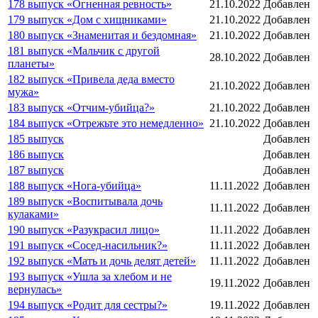
178 выпуск «Огненная ревность»
21.10.2022
Добавлен
179 выпуск «Дом с хищниками»
21.10.2022
Добавлен
180 выпуск «Знаменитая и бездомная»
21.10.2022
Добавлен
181 выпуск «Мальчик с другой
28.10.2022
Добавлен
планеты»
182 выпуск «Привела деда вместо
21.10.2022
Добавлен
мужа»
183 выпуск «Отчим-убийца?»
21.10.2022
Добавлен
184 выпуск «Отрежьте это немедленно»
21.10.2022
Добавлен
185 выпуск
Добавлен
186 выпуск
Добавлен
187 выпуск
Добавлен
188 выпуск «Нога-убийца»
11.11.2022
Добавлен
189 выпуск «Воспитывала дочь
11.11.2022
Добавлен
кулаками»
190 выпуск «Разукрасил лицо»
11.11.2022
Добавлен
191 выпуск «Сосед-насильник?»
11.11.2022
Добавлен
192 выпуск «Мать и дочь делят детей»
11.11.2022
Добавлен
193 выпуск «Ушла за хлебом и не
19.11.2022
Добавлен
вернулась»
194 выпуск «Родит для сестры?»
19.11.2022
Добавлен