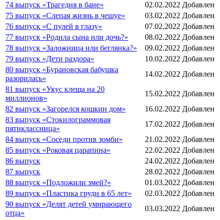
74 выпуск «Трагедия в бане»
02.02.2022
Добавлен
75 выпуск «Слепая жизнь в чешуе»
03.02.2022
Добавлен
76 выпуск «С пулей в глазу»
07.02.2022
Добавлен
77 выпуск «Родила сына или дочь?»
08.02.2022
Добавлен
78 выпуск «Заложница или беглянка?»
09.02.2022
Добавлен
79 выпуск «Дети раздора»
10.02.2022
Добавлен
80 выпуск «Бурановская бабушка
14.02.2022
Добавлен
разорилась»
81 выпуск «Укус клеща на 20
15.02.2022
Добавлен
миллионов»
82 выпуск «Загорелся кошкин дом»
16.02.2022
Добавлен
83 выпуск «Стокилограммовая
17.02.2022
Добавлен
пятиклассница»
84 выпуск «Соседи против зомби»
21.02.2022
Добавлен
85 выпуск «Роковая царапина»
22.02.2022
Добавлен
86 выпуск
24.02.2022
Добавлен
87 выпуск
28.02.2022
Добавлен
88 выпуск «Подложили змей?»
01.03.2022
Добавлен
89 выпуск «Пластика груди в 65 лет»
02.03.2022
Добавлен
90 выпуск «Делят детей умирающего
03.03.2022
Добавлен
отца»