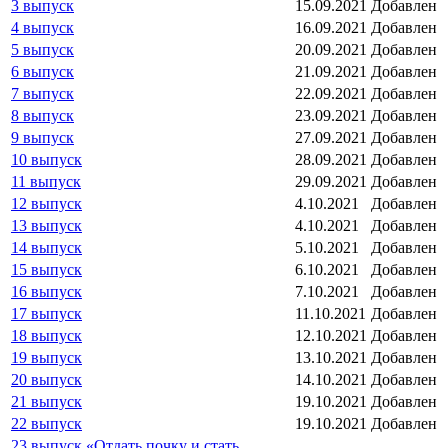
3 выпуск
15.09.2021
Добавлен
4 выпуск
16.09.2021
Добавлен
5 выпуск
20.09.2021
Добавлен
6 выпуск
21.09.2021
Добавлен
7 выпуск
22.09.2021
Добавлен
8 выпуск
23.09.2021
Добавлен
9 выпуск
27.09.2021
Добавлен
10 выпуск
28.09.2021
Добавлен
11 выпуск
29.09.2021
Добавлен
12 выпуск
4.10.2021
Добавлен
13 выпуск
4.10.2021
Добавлен
14 выпуск
5.10.2021
Добавлен
15 выпуск
6.10.2021
Добавлен
16 выпуск
7.10.2021
Добавлен
17 выпуск
11.10.2021
Добавлен
18 выпуск
12.10.2021
Добавлен
19 выпуск
13.10.2021
Добавлен
20 выпуск
14.10.2021
Добавлен
21 выпуск
19.10.2021
Добавлен
22 выпуск
19.10.2021
Добавлен
23 выпуск «Отдать почку и стать