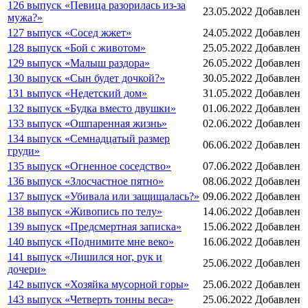
126 выпуск «Певица разорилась из-за
23.05.2022
Добавлен
мужа?»
127 выпуск «Сосед жжет»
24.05.2022
Добавлен
128 выпуск «Бой с животом»
25.05.2022
Добавлен
129 выпуск «Малыш раздора»
26.05.2022
Добавлен
130 выпуск «Сын будет дочкой?»
30.05.2022
Добавлен
131 выпуск «Недетский дом»
31.05.2022
Добавлен
132 выпуск «Будка вместо двушки»
01.06.2022
Добавлен
133 выпуск «Ошпаренная жизнь»
02.06.2022
Добавлен
134 выпуск «Семнадцатый размер
06.06.2022
Добавлен
груди»
135 выпуск «Огненное соседство»
07.06.2022
Добавлен
136 выпуск «Злосчастное пятно»
08.06.2022
Добавлен
137 выпуск «Убивала или защищалась?»
09.06.2022
Добавлен
138 выпуск «Живопись по телу»
14.06.2022
Добавлен
139 выпуск «Предсмертная записка»
15.06.2022
Добавлен
140 выпуск «Поднимите мне веко»
16.06.2022
Добавлен
141 выпуск «Лишился ног, рук и
25.06.2022
Добавлен
дочери»
142 выпуск «Хозяйка мусорной горы»
25.06.2022
Добавлен
143 выпуск «Четверть тонны веса»
25.06.2022
Добавлен