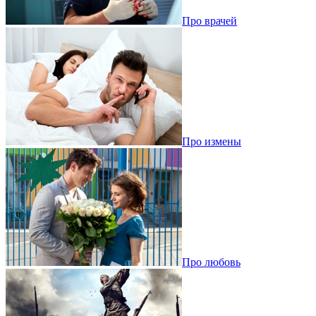
Про врачей
Про измены
Про любовь