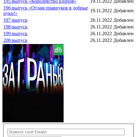
195 выпуск «Королевство клопов»
19.11.2022
Добавлен
196 выпуск «Отдам правнуков в добрые
19.11.2022
Добавлен
руки!»
197 выпуск
26.11.2022
Добавлен
198 выпуск
26.11.2022
Добавлен
199 выпуск
26.11.2022
Добавлен
200 выпуск
26.11.2022
Добавлен