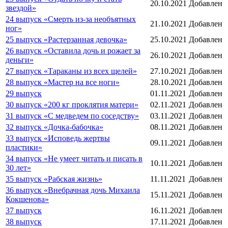
20.10.2021
Добавлен
звездой»
24 выпуск «Смерть из-за необъятных
21.10.2021
Добавлен
ног»
25 выпуск «Растерзанная девочка»
25.10.2021
Добавлен
26 выпуск «Оставила дочь и рожает за
26.10.2021
Добавлен
деньги»
27 выпуск «Тараканы из всех щелей»
27.10.2021
Добавлен
28 выпуск «Мастер на все ноги»
28.10.2021
Добавлен
29 выпуск
01.11.2021
Добавлен
30 выпуск «200 кг проклятия матери»
02.11.2021
Добавлен
31 выпуск «С медведем по соседству»
03.11.2021
Добавлен
32 выпуск «Дочка-бабочка»
08.11.2021
Добавлен
33 выпуск «Исповедь жертвы
09.11.2021
Добавлен
пластики»
34 выпуск «Не умеет читать и писать в
10.11.2021
Добавлен
30 лет»
35 выпуск «Рабская жизнь»
11.11.2021
Добавлен
36 выпуск «Внебрачная дочь Михаила
15.11.2021
Добавлен
Кокшенова»
37 выпуск
16.11.2021
Добавлен
38 выпуск
17.11.2021
Добавлен