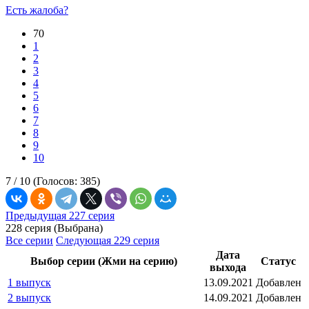
Есть жалоба?
70
1
2
3
4
5
6
7
8
9
10
7 /
10
(Голосов:
385
)
Предыдущая 227 серия
228 серия (Выбрана)
Все серии
Следующая 229 серия
Дата
Выбор серии (Жми на серию)
Статус
выхода
1 выпуск
13.09.2021
Добавлен
2 выпуск
14.09.2021
Добавлен