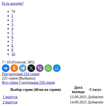
Есть жалоба?
70
1
2
3
4
5
6
7
8
9
10
7 /
10
(Голосов:
385
)
Предыдущая 224 серия
225 серия (Выбрана)
Все серии
Следующая 226 серия
Дата
Выбор серии (Жми на серию)
Статус
выхода
1 выпуск
13.09.2021
Добавлен
2 выпуск
14.09.2021
Добавлен