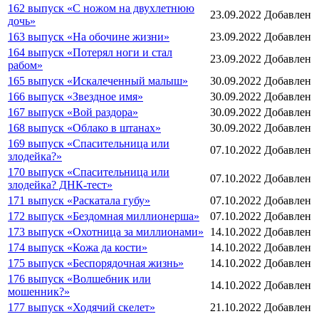
162 выпуск «С ножом на двухлетнюю
23.09.2022
Добавлен
дочь»
163 выпуск «На обочине жизни»
23.09.2022
Добавлен
164 выпуск «Потерял ноги и стал
23.09.2022
Добавлен
рабом»
165 выпуск «Искалеченный малыш»
30.09.2022
Добавлен
166 выпуск «Звездное имя»
30.09.2022
Добавлен
167 выпуск «Вой раздора»
30.09.2022
Добавлен
168 выпуск «Облако в штанах»
30.09.2022
Добавлен
169 выпуск «Спасительница или
07.10.2022
Добавлен
злодейка?»
170 выпуск «Спасительница или
07.10.2022
Добавлен
злодейка? ДНК-тест»
171 выпуск «Раскатала губу»
07.10.2022
Добавлен
172 выпуск «Бездомная миллионерша»
07.10.2022
Добавлен
173 выпуск «Охотница за миллионами»
14.10.2022
Добавлен
174 выпуск «Кожа да кости»
14.10.2022
Добавлен
175 выпуск «Беспорядочная жизнь»
14.10.2022
Добавлен
176 выпуск «Волшебник или
14.10.2022
Добавлен
мошенник?»
177 выпуск «Ходячий скелет»
21.10.2022
Добавлен