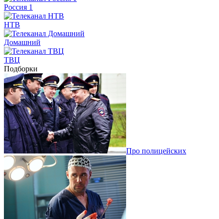
Россия 1
НТВ
Домашний
ТВЦ
Подборки
Про полицейских