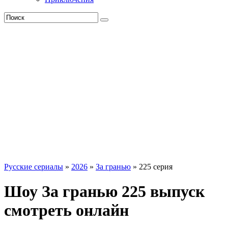
Русские сериалы
»
2026
»
За гранью
» 225 серия
Шоу За гранью 225 выпуск
смотреть онлайн