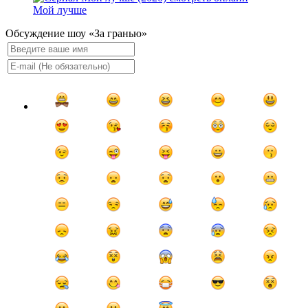
Мой лучше
Обсуждение шоу «За гранью»