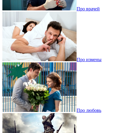
Про врачей
Про измены
Про любовь