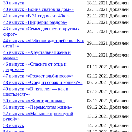
39 выпуск
18.11.2021
Добавлен
40 выпуск «Война сватов за дом»»
22.11.2021
Добавлен
41 выпуск «В 31 год весит 40кг»
22.11.2021
Добавлен
42 выпуск «Пиццерия раздора»
23.11.2021
Добавлен
43 выпуск «Семья для шести круглых
24.11.2021
Добавлен
сирот»
44 выпуск ««Ребенок ждет ребенка. Кто
29.11.2021
Добавлен
отец?»»
45 выпуск ««Хрустальная жена и
30.11.2021
Добавлен
мама»»
46 выпуск ««Спасите от отца и
01.12.2021
Добавлен
детдома»»
47 выпуск ««Рожает альбиносов»»
02.12.2021
Добавлен
48 выпуск ««Обед из собак и кошек?»»
06.12.2021
Добавлен
49 выпуск ««В пять лет — как в
07.12.2021
Добавлен
шестьдесят»»
50 выпуск ««Живот до пола»»
08.12.2021
Добавлен
51 выпуск ««Перемолотая жизнь»»
09.12.2021
Добавлен
52 выпуск ««Малыш с протянутой
13.12.2021
Добавлен
рукой»»
53 выпуск
14.12.2021
Добавлен
54 выпуск
15.12.2021
Добавлен