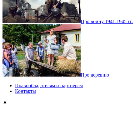
Про войну 1941-1945 гг.
Про деревню
Правообладателям и партнерам
Контакты
▲