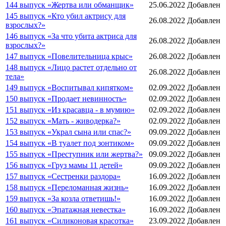
144 выпуск «Жертва или обманщик»
25.06.2022
Добавлен
145 выпуск «Кто убил актрису для
26.08.2022
Добавлен
взрослых?»
146 выпуск «За что убита актриса для
26.08.2022
Добавлен
взрослых?»
147 выпуск «Повелительница крыс»
26.08.2022
Добавлен
148 выпуск «Лицо растет отдельно от
26.08.2022
Добавлен
тела»
149 выпуск «Воспитывал кипятком»
02.09.2022
Добавлен
150 выпуск «Продает невинность»
02.09.2022
Добавлен
151 выпуск «Из красавца - в мумию»
02.09.2022
Добавлен
152 выпуск «Мать - живодерка?»
02.09.2022
Добавлен
153 выпуск «Украл сына или спас?»
09.09.2022
Добавлен
154 выпуск «В туалет под зонтиком»
09.09.2022
Добавлен
155 выпуск «Преступник или жертва?»
09.09.2022
Добавлен
156 выпуск «Груз мамы 11 детей»
09.09.2022
Добавлен
157 выпуск «Сестренки раздора»
16.09.2022
Добавлен
158 выпуск «Переломанная жизнь»
16.09.2022
Добавлен
159 выпуск «За козла ответишь!»
16.09.2022
Добавлен
160 выпуск «Эпатажная невестка»
16.09.2022
Добавлен
161 выпуск «Силиконовая красотка»
23.09.2022
Добавлен