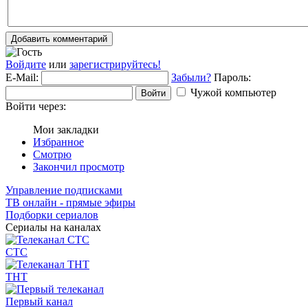
Добавить комментарий
Войдите
или
зарегистрируйтесь!
E-Mail:
Забыли?
Пароль:
Чужой компьютер
Войти
Войти через:
Мои закладки
Избранное
Смотрю
Закончил просмотр
Управление подписками
ТВ онлайн - прямые эфиры
Подборки сериалов
Сериалы на каналах
СТС
ТНТ
Первый канал