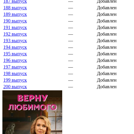
187 выпуск
—
Добавлен
188 выпуск
—
Добавлен
189 выпуск
—
Добавлен
190 выпуск
—
Добавлен
191 выпуск
—
Добавлен
192 выпуск
—
Добавлен
193 выпуск
—
Добавлен
194 выпуск
—
Добавлен
195 выпуск
—
Добавлен
196 выпуск
—
Добавлен
197 выпуск
—
Добавлен
198 выпуск
—
Добавлен
199 выпуск
—
Добавлен
200 выпуск
—
Добавлен