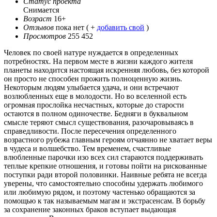
Статус проекта
Снимается
Возраст
16+
Отзывов
пока нет ( +
добавить свой
)
Просмотров
255 452
Человек по своей натуре нуждается в определенных
потребностях. На первом месте в жизни каждого жителя
планеты находится настоящая искренняя любовь, без которой
он просто не способен прожить полноценную жизнь.
Некоторым людям улыбается удача, и они встречают
возлюбленных еще в молодости. Но во вселенной есть
огромная прослойка несчастных, которые до старости
остаются в полном одиночестве. Бедняги в буквальном
смысле теряют смысл существования, разочаровываясь в
справедливости. После пересечения определенного
возрастного рубежа главным героям отчаянно не хватает веры
в чудеса и волшебство. Тем временем, счастливые
влюбленные парочки изо всех сил стараются поддерживать
теплые крепкие отношения, и готовы пойти на рискованные
поступки ради второй половинки. Наивные ребята не всегда
уверены, что самостоятельно способны удержать любимого
или любимую рядом, и поэтому частенько обращаются за
помощью к так называемым магам и экстрасенсам. В борьбу
за сохранение законных браков вступает выдающая