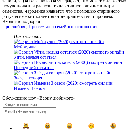
ясновидящая Вера, которая утверждает, что может с легкостью
почувствовать и распознать негативное влияние внутри
семейства. Чародейка клянется, что с помощью старинного
ритуала избавит клиентов от неприятностей и проблем.
Входит в подборки
Про любовь
,
Про семью и семейные отношения
Похожие шоу
Мой лучше
Уйти, нельзя остаться
Последний искатель
Звёзды говорят
Измены 3 сезон
Обсуждение шоу «Верну любимого»