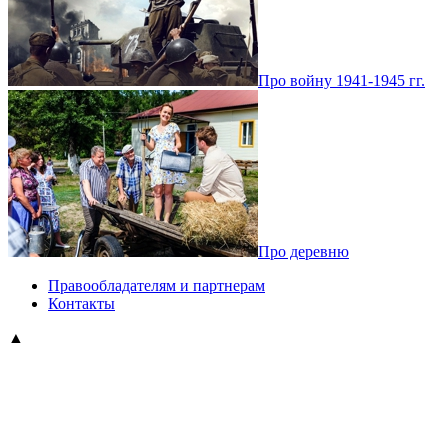
Про войну 1941-1945 гг.
Про деревню
Правообладателям и партнерам
Контакты
▲