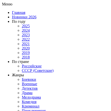
Меню
Главная
Новинки 2026
По году
2025
2024
2023
2022
2021
2020
2019
2018
По стране
Российские
СССР (Советские)
Жанры
Боевики
Военные
Детектив
Драма
Мелодрама
Комедия
Криминал
Приключения