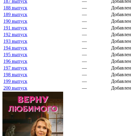
187 выпуск
—
Добавлен
188 выпуск
—
Добавлен
189 выпуск
—
Добавлен
190 выпуск
—
Добавлен
191 выпуск
—
Добавлен
192 выпуск
—
Добавлен
193 выпуск
—
Добавлен
194 выпуск
—
Добавлен
195 выпуск
—
Добавлен
196 выпуск
—
Добавлен
197 выпуск
—
Добавлен
198 выпуск
—
Добавлен
199 выпуск
—
Добавлен
200 выпуск
—
Добавлен