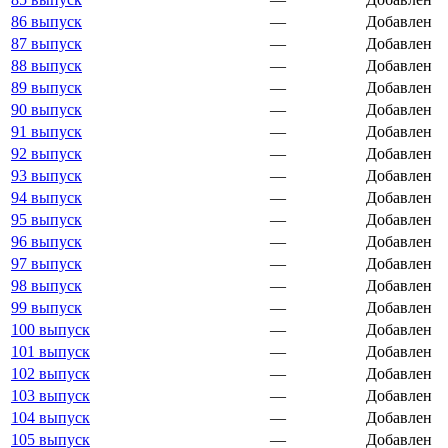
86 выпуск
—
Добавлен
87 выпуск
—
Добавлен
88 выпуск
—
Добавлен
89 выпуск
—
Добавлен
90 выпуск
—
Добавлен
91 выпуск
—
Добавлен
92 выпуск
—
Добавлен
93 выпуск
—
Добавлен
94 выпуск
—
Добавлен
95 выпуск
—
Добавлен
96 выпуск
—
Добавлен
97 выпуск
—
Добавлен
98 выпуск
—
Добавлен
99 выпуск
—
Добавлен
100 выпуск
—
Добавлен
101 выпуск
—
Добавлен
102 выпуск
—
Добавлен
103 выпуск
—
Добавлен
104 выпуск
—
Добавлен
105 выпуск
—
Добавлен