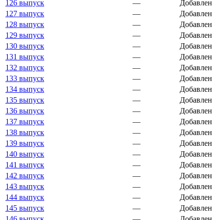
126 выпуск
—
Добавлен
127 выпуск
—
Добавлен
128 выпуск
—
Добавлен
129 выпуск
—
Добавлен
130 выпуск
—
Добавлен
131 выпуск
—
Добавлен
132 выпуск
—
Добавлен
133 выпуск
—
Добавлен
134 выпуск
—
Добавлен
135 выпуск
—
Добавлен
136 выпуск
—
Добавлен
137 выпуск
—
Добавлен
138 выпуск
—
Добавлен
139 выпуск
—
Добавлен
140 выпуск
—
Добавлен
141 выпуск
—
Добавлен
142 выпуск
—
Добавлен
143 выпуск
—
Добавлен
144 выпуск
—
Добавлен
145 выпуск
—
Добавлен
146 выпуск
—
Добавлен