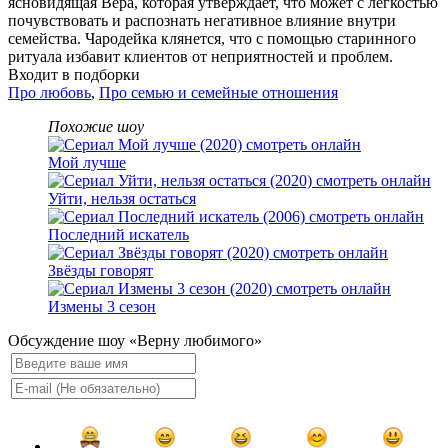
ясновидящая Вера, которая утверждает, что может с легкостью
почувствовать и распознать негативное влияние внутри
семейства. Чародейка клянется, что с помощью старинного
ритуала избавит клиентов от неприятностей и проблем.
Входит в подборки
Про любовь
,
Про семью и семейные отношения
Похожие шоу
Мой лучше
Уйти, нельзя остаться
Последний искатель
Звёзды говорят
Измены 3 сезон
Обсуждение шоу «Верну любимого»