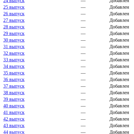
24 выпуск
—
Добавлен
25 выпуск
—
Добавлен
26 выпуск
—
Добавлен
27 выпуск
—
Добавлен
28 выпуск
—
Добавлен
29 выпуск
—
Добавлен
30 выпуск
—
Добавлен
31 выпуск
—
Добавлен
32 выпуск
—
Добавлен
33 выпуск
—
Добавлен
34 выпуск
—
Добавлен
35 выпуск
—
Добавлен
36 выпуск
—
Добавлен
37 выпуск
—
Добавлен
38 выпуск
—
Добавлен
39 выпуск
—
Добавлен
40 выпуск
—
Добавлен
41 выпуск
—
Добавлен
42 выпуск
—
Добавлен
43 выпуск
—
Добавлен
44 выпуск
—
Добавлен