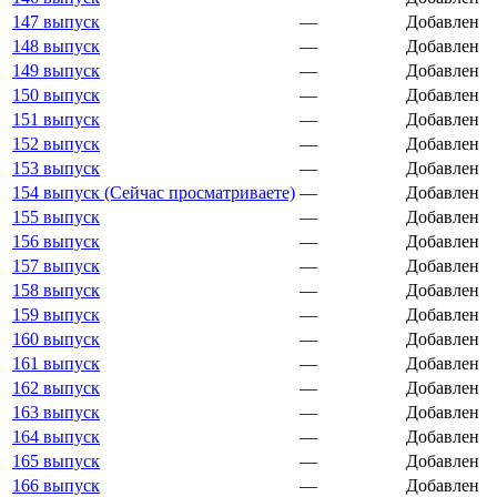
147 выпуск
—
Добавлен
148 выпуск
—
Добавлен
149 выпуск
—
Добавлен
150 выпуск
—
Добавлен
151 выпуск
—
Добавлен
152 выпуск
—
Добавлен
153 выпуск
—
Добавлен
154 выпуск (Сейчас просматриваете)
—
Добавлен
155 выпуск
—
Добавлен
156 выпуск
—
Добавлен
157 выпуск
—
Добавлен
158 выпуск
—
Добавлен
159 выпуск
—
Добавлен
160 выпуск
—
Добавлен
161 выпуск
—
Добавлен
162 выпуск
—
Добавлен
163 выпуск
—
Добавлен
164 выпуск
—
Добавлен
165 выпуск
—
Добавлен
166 выпуск
—
Добавлен