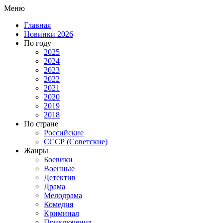
Меню
Главная
Новинки 2026
По году
2025
2024
2023
2022
2021
2020
2019
2018
По стране
Российские
СССР (Советские)
Жанры
Боевики
Военные
Детектив
Драма
Мелодрама
Комедия
Криминал
Приключения