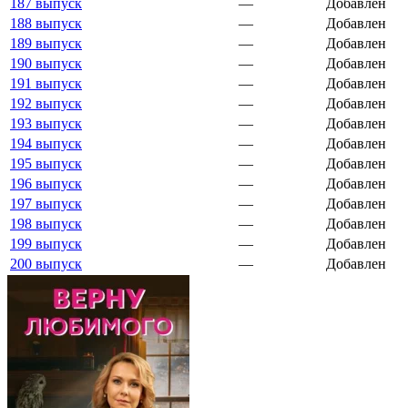
187 выпуск
—
Добавлен
188 выпуск
—
Добавлен
189 выпуск
—
Добавлен
190 выпуск
—
Добавлен
191 выпуск
—
Добавлен
192 выпуск
—
Добавлен
193 выпуск
—
Добавлен
194 выпуск
—
Добавлен
195 выпуск
—
Добавлен
196 выпуск
—
Добавлен
197 выпуск
—
Добавлен
198 выпуск
—
Добавлен
199 выпуск
—
Добавлен
200 выпуск
—
Добавлен