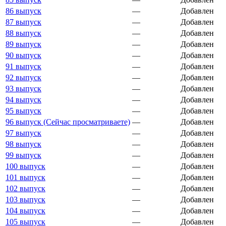
86 выпуск
—
Добавлен
87 выпуск
—
Добавлен
88 выпуск
—
Добавлен
89 выпуск
—
Добавлен
90 выпуск
—
Добавлен
91 выпуск
—
Добавлен
92 выпуск
—
Добавлен
93 выпуск
—
Добавлен
94 выпуск
—
Добавлен
95 выпуск
—
Добавлен
96 выпуск (Сейчас просматриваете)
—
Добавлен
97 выпуск
—
Добавлен
98 выпуск
—
Добавлен
99 выпуск
—
Добавлен
100 выпуск
—
Добавлен
101 выпуск
—
Добавлен
102 выпуск
—
Добавлен
103 выпуск
—
Добавлен
104 выпуск
—
Добавлен
105 выпуск
—
Добавлен