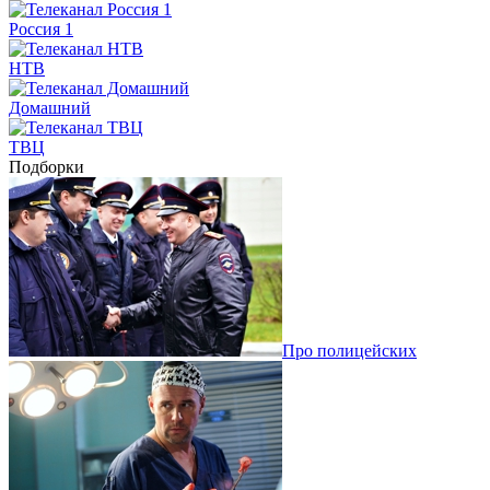
Россия 1
НТВ
Домашний
ТВЦ
Подборки
Про полицейских