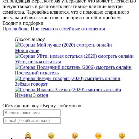
ясновидящая Вера, которая утверждает, что может с легкостью
почувствовать и распознать негативное влияние внутри
семейства. Чародейка клянется, что с помощью старинного
ритуала избавит клиентов от неприятностей и проблем.
Входит в подборки
Про любовь
,
Про семью и семейные отношения
Похожие шоу
Мой лучше
Уйти, нельзя остаться
Последний искатель
Звёзды говорят
Измены 3 сезон
Обсуждение шоу «Верну любимого»