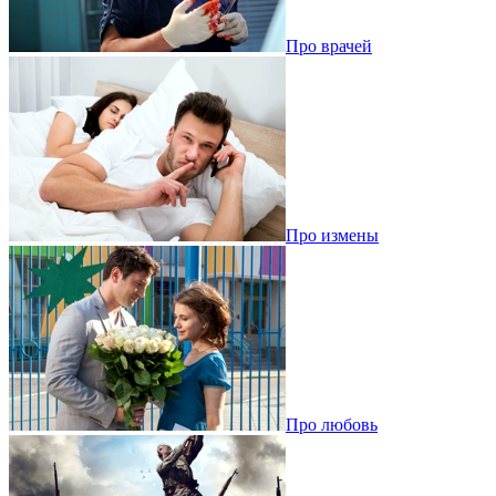
Про врачей
Про измены
Про любовь