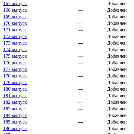
167 выпуск
—
Добавлен
168 выпуск
—
Добавлен
169 выпуск
—
Добавлен
170 выпуск
—
Добавлен
171 выпуск
—
Добавлен
172 выпуск
—
Добавлен
173 выпуск
—
Добавлен
174 выпуск
—
Добавлен
175 выпуск
—
Добавлен
176 выпуск
—
Добавлен
177 выпуск
—
Добавлен
178 выпуск
—
Добавлен
179 выпуск
—
Добавлен
180 выпуск
—
Добавлен
181 выпуск
—
Добавлен
182 выпуск
—
Добавлен
183 выпуск
—
Добавлен
184 выпуск
—
Добавлен
185 выпуск
—
Добавлен
186 выпуск
—
Добавлен