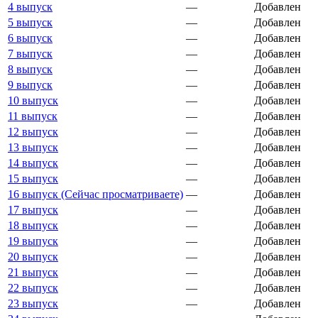
4 выпуск
—
Добавлен
5 выпуск
—
Добавлен
6 выпуск
—
Добавлен
7 выпуск
—
Добавлен
8 выпуск
—
Добавлен
9 выпуск
—
Добавлен
10 выпуск
—
Добавлен
11 выпуск
—
Добавлен
12 выпуск
—
Добавлен
13 выпуск
—
Добавлен
14 выпуск
—
Добавлен
15 выпуск
—
Добавлен
16 выпуск (Сейчас просматриваете)
—
Добавлен
17 выпуск
—
Добавлен
18 выпуск
—
Добавлен
19 выпуск
—
Добавлен
20 выпуск
—
Добавлен
21 выпуск
—
Добавлен
22 выпуск
—
Добавлен
23 выпуск
—
Добавлен