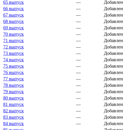
65 выпуск
—
Добавлен
66 выпуск
—
Добавлен
67 выпуск
—
Добавлен
68 выпуск
—
Добавлен
69 выпуск
—
Добавлен
70 выпуск
—
Добавлен
71 выпуск
—
Добавлен
72 выпуск
—
Добавлен
73 выпуск
—
Добавлен
74 выпуск
—
Добавлен
75 выпуск
—
Добавлен
76 выпуск
—
Добавлен
77 выпуск
—
Добавлен
78 выпуск
—
Добавлен
79 выпуск
—
Добавлен
80 выпуск
—
Добавлен
81 выпуск
—
Добавлен
82 выпуск
—
Добавлен
83 выпуск
—
Добавлен
84 выпуск
—
Добавлен
85 выпуск
—
Добавлен