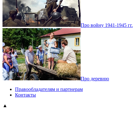
Про войну 1941-1945 гг.
Про деревню
Правообладателям и партнерам
Контакты
▲