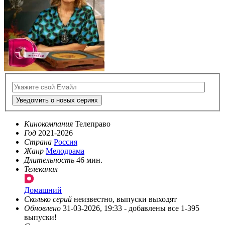
Уведомить о новых сериях
Кинокомпания
Телеправо
Год
2021-2026
Страна
Россия
Жанр
Мелодрама
Длительность
46 мин.
Телеканал
Домашний
Сколько серий
неизвестно, выпуски выходят
Обновлено
31-03-2026, 19:33 -
добавлены все 1-395
выпуски!