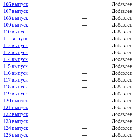
106 выпуск
—
Добавлен
107 выпуск
—
Добавлен
108 выпуск
—
Добавлен
109 выпуск
—
Добавлен
110 выпуск
—
Добавлен
111 выпуск
—
Добавлен
112 выпуск
—
Добавлен
113 выпуск
—
Добавлен
114 выпуск
—
Добавлен
115 выпуск
—
Добавлен
116 выпуск
—
Добавлен
117 выпуск
—
Добавлен
118 выпуск
—
Добавлен
119 выпуск
—
Добавлен
120 выпуск
—
Добавлен
121 выпуск
—
Добавлен
122 выпуск
—
Добавлен
123 выпуск
—
Добавлен
124 выпуск
—
Добавлен
125 выпуск
—
Добавлен