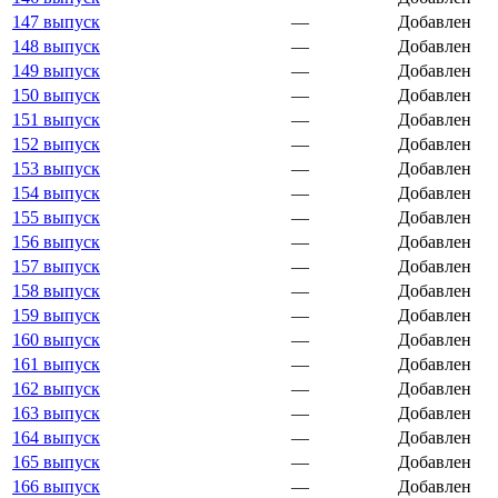
147 выпуск
—
Добавлен
148 выпуск
—
Добавлен
149 выпуск
—
Добавлен
150 выпуск
—
Добавлен
151 выпуск
—
Добавлен
152 выпуск
—
Добавлен
153 выпуск
—
Добавлен
154 выпуск
—
Добавлен
155 выпуск
—
Добавлен
156 выпуск
—
Добавлен
157 выпуск
—
Добавлен
158 выпуск
—
Добавлен
159 выпуск
—
Добавлен
160 выпуск
—
Добавлен
161 выпуск
—
Добавлен
162 выпуск
—
Добавлен
163 выпуск
—
Добавлен
164 выпуск
—
Добавлен
165 выпуск
—
Добавлен
166 выпуск
—
Добавлен