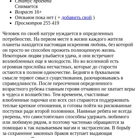
Статус проекта
Снимается
Возраст
16+
Отзывов
пока нет ( +
добавить свой
)
Просмотров
255 419
Человек по своей натуре нуждается в определенных
потребностях. На первом месте в жизни каждого жителя
планеты находится настоящая искренняя любовь, без которой
он просто не способен прожить полноценную жизнь.
Некоторым людям улыбается удача, и они встречают
возлюбленных еще в молодости. Но во вселенной есть
огромная прослойка несчастных, которые до старости
остаются в полном одиночестве. Бедняги в буквальном
смысле теряют смысл существования, разочаровываясь в
справедливости. После пересечения определенного
возрастного рубежа главным героям отчаянно не хватает веры
в чудеса и волшебство. Тем временем, счастливые
влюбленные парочки изо всех сил стараются поддерживать
теплые крепкие отношения, и готовы пойти на рискованные
поступки ради второй половинки. Наивные ребята не всегда
уверены, что самостоятельно способны удержать любимого
или любимую рядом, и поэтому частенько обращаются за
помощью к так называемым магам и экстрасенсам. В борьбу
за сохранение законных браков вступает выдающая