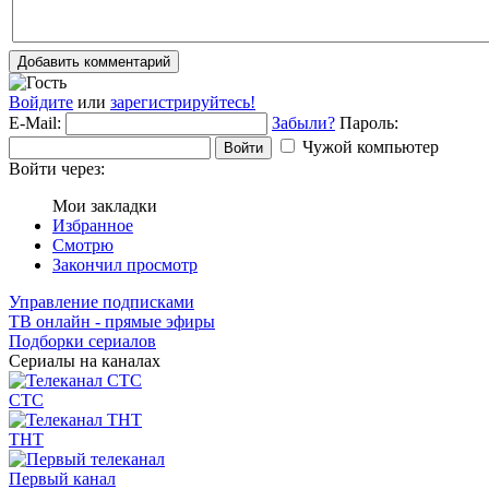
Добавить комментарий
Войдите
или
зарегистрируйтесь!
E-Mail:
Забыли?
Пароль:
Чужой компьютер
Войти
Войти через:
Мои закладки
Избранное
Смотрю
Закончил просмотр
Управление подписками
ТВ онлайн - прямые эфиры
Подборки сериалов
Сериалы на каналах
СТС
ТНТ
Первый канал