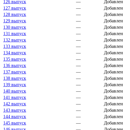
126 выпуск
—
Добавлен
127 выпуск
—
Добавлен
128 выпуск
—
Добавлен
129 выпуск
—
Добавлен
130 выпуск
—
Добавлен
131 выпуск
—
Добавлен
132 выпуск
—
Добавлен
133 выпуск
—
Добавлен
134 выпуск
—
Добавлен
135 выпуск
—
Добавлен
136 выпуск
—
Добавлен
137 выпуск
—
Добавлен
138 выпуск
—
Добавлен
139 выпуск
—
Добавлен
140 выпуск
—
Добавлен
141 выпуск
—
Добавлен
142 выпуск
—
Добавлен
143 выпуск
—
Добавлен
144 выпуск
—
Добавлен
145 выпуск
—
Добавлен
146 выпуск
—
Добавлен