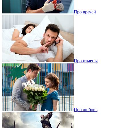
Про врачей
Про измены
Про любовь