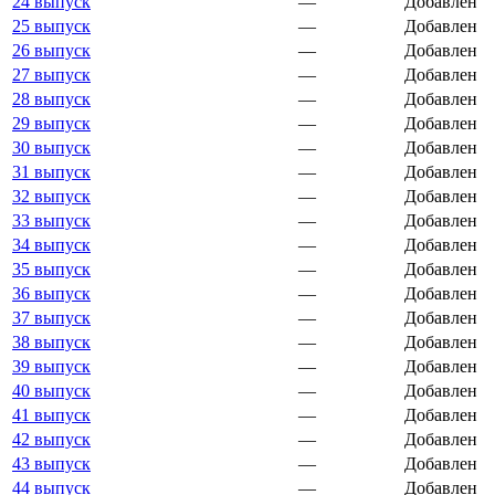
24 выпуск
—
Добавлен
25 выпуск
—
Добавлен
26 выпуск
—
Добавлен
27 выпуск
—
Добавлен
28 выпуск
—
Добавлен
29 выпуск
—
Добавлен
30 выпуск
—
Добавлен
31 выпуск
—
Добавлен
32 выпуск
—
Добавлен
33 выпуск
—
Добавлен
34 выпуск
—
Добавлен
35 выпуск
—
Добавлен
36 выпуск
—
Добавлен
37 выпуск
—
Добавлен
38 выпуск
—
Добавлен
39 выпуск
—
Добавлен
40 выпуск
—
Добавлен
41 выпуск
—
Добавлен
42 выпуск
—
Добавлен
43 выпуск
—
Добавлен
44 выпуск
—
Добавлен