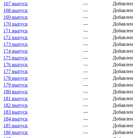
167 выпуск
—
Добавлен
168 выпуск
—
Добавлен
169 выпуск
—
Добавлен
170 выпуск
—
Добавлен
171 выпуск
—
Добавлен
172 выпуск
—
Добавлен
173 выпуск
—
Добавлен
174 выпуск
—
Добавлен
175 выпуск
—
Добавлен
176 выпуск
—
Добавлен
177 выпуск
—
Добавлен
178 выпуск
—
Добавлен
179 выпуск
—
Добавлен
180 выпуск
—
Добавлен
181 выпуск
—
Добавлен
182 выпуск
—
Добавлен
183 выпуск
—
Добавлен
184 выпуск
—
Добавлен
185 выпуск
—
Добавлен
186 выпуск
—
Добавлен