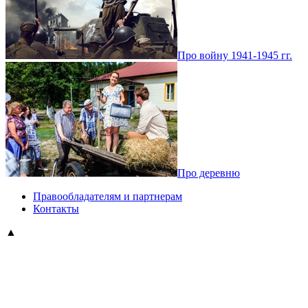
Про войну 1941-1945 гг.
Про деревню
Правообладателям и партнерам
Контакты
▲