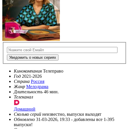
Уведомить о новых сериях
Кинокомпания
Телеправо
Год
2021-2026
Страна
Россия
Жанр
Мелодрама
Длительность
46 мин.
Телеканал
Домашний
Сколько серий
неизвестно, выпуски выходят
Обновлено
31-03-2026, 19:33 -
добавлены все 1-395
выпуски!