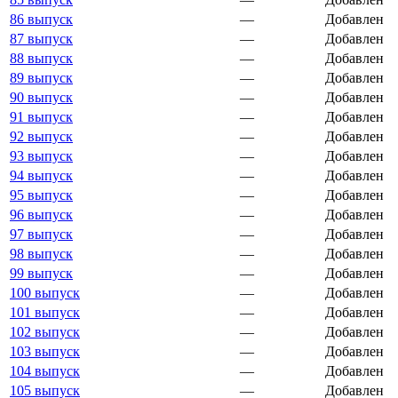
86 выпуск
—
Добавлен
87 выпуск
—
Добавлен
88 выпуск
—
Добавлен
89 выпуск
—
Добавлен
90 выпуск
—
Добавлен
91 выпуск
—
Добавлен
92 выпуск
—
Добавлен
93 выпуск
—
Добавлен
94 выпуск
—
Добавлен
95 выпуск
—
Добавлен
96 выпуск
—
Добавлен
97 выпуск
—
Добавлен
98 выпуск
—
Добавлен
99 выпуск
—
Добавлен
100 выпуск
—
Добавлен
101 выпуск
—
Добавлен
102 выпуск
—
Добавлен
103 выпуск
—
Добавлен
104 выпуск
—
Добавлен
105 выпуск
—
Добавлен