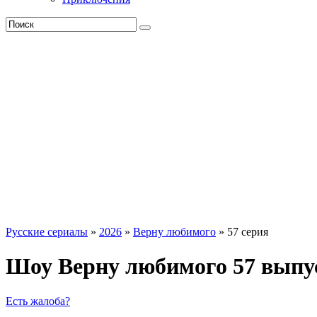
Русские сериалы
»
2026
»
Верну любимого
» 57 серия
Шоу Верну любимого 57 выпу
Есть жалоба?