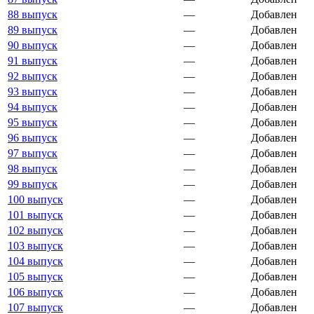
88 выпуск
—
Добавлен
89 выпуск
—
Добавлен
90 выпуск
—
Добавлен
91 выпуск
—
Добавлен
92 выпуск
—
Добавлен
93 выпуск
—
Добавлен
94 выпуск
—
Добавлен
95 выпуск
—
Добавлен
96 выпуск
—
Добавлен
97 выпуск
—
Добавлен
98 выпуск
—
Добавлен
99 выпуск
—
Добавлен
100 выпуск
—
Добавлен
101 выпуск
—
Добавлен
102 выпуск
—
Добавлен
103 выпуск
—
Добавлен
104 выпуск
—
Добавлен
105 выпуск
—
Добавлен
106 выпуск
—
Добавлен
107 выпуск
—
Добавлен