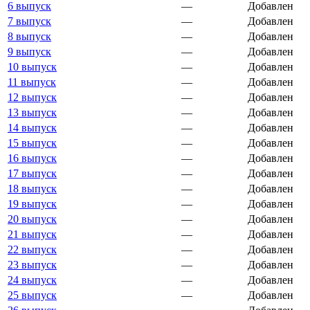
6 выпуск
—
Добавлен
7 выпуск
—
Добавлен
8 выпуск
—
Добавлен
9 выпуск
—
Добавлен
10 выпуск
—
Добавлен
11 выпуск
—
Добавлен
12 выпуск
—
Добавлен
13 выпуск
—
Добавлен
14 выпуск
—
Добавлен
15 выпуск
—
Добавлен
16 выпуск
—
Добавлен
17 выпуск
—
Добавлен
18 выпуск
—
Добавлен
19 выпуск
—
Добавлен
20 выпуск
—
Добавлен
21 выпуск
—
Добавлен
22 выпуск
—
Добавлен
23 выпуск
—
Добавлен
24 выпуск
—
Добавлен
25 выпуск
—
Добавлен