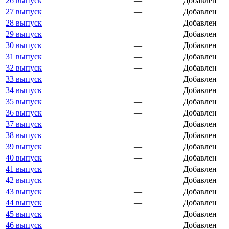
26 выпуск
—
Добавлен
27 выпуск
—
Добавлен
28 выпуск
—
Добавлен
29 выпуск
—
Добавлен
30 выпуск
—
Добавлен
31 выпуск
—
Добавлен
32 выпуск
—
Добавлен
33 выпуск
—
Добавлен
34 выпуск
—
Добавлен
35 выпуск
—
Добавлен
36 выпуск
—
Добавлен
37 выпуск
—
Добавлен
38 выпуск
—
Добавлен
39 выпуск
—
Добавлен
40 выпуск
—
Добавлен
41 выпуск
—
Добавлен
42 выпуск
—
Добавлен
43 выпуск
—
Добавлен
44 выпуск
—
Добавлен
45 выпуск
—
Добавлен
46 выпуск
—
Добавлен