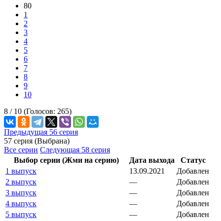
80
1
2
3
4
5
6
7
8
9
10
8 /
10
(Голосов:
265
)
Предыдущая 56 серия
57 серия (Выбрана)
Все серии
Следующая 58 серия
Выбор серии (Жми на серию)
Дата выхода
Статус
1 выпуск
13.09.2021
Добавлен
2 выпуск
—
Добавлен
3 выпуск
—
Добавлен
4 выпуск
—
Добавлен
5 выпуск
—
Добавлен