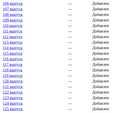
106 выпуск
—
Добавлен
107 выпуск
—
Добавлен
108 выпуск
—
Добавлен
109 выпуск
—
Добавлен
110 выпуск
—
Добавлен
111 выпуск
—
Добавлен
112 выпуск
—
Добавлен
113 выпуск
—
Добавлен
114 выпуск
—
Добавлен
115 выпуск
—
Добавлен
116 выпуск
—
Добавлен
117 выпуск
—
Добавлен
118 выпуск
—
Добавлен
119 выпуск
—
Добавлен
120 выпуск
—
Добавлен
121 выпуск
—
Добавлен
122 выпуск
—
Добавлен
123 выпуск
—
Добавлен
124 выпуск
—
Добавлен
125 выпуск
—
Добавлен