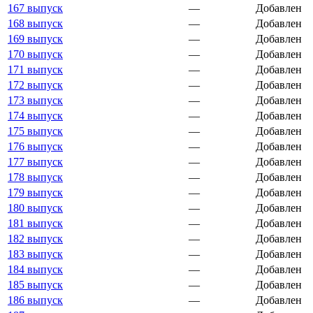
167 выпуск
—
Добавлен
168 выпуск
—
Добавлен
169 выпуск
—
Добавлен
170 выпуск
—
Добавлен
171 выпуск
—
Добавлен
172 выпуск
—
Добавлен
173 выпуск
—
Добавлен
174 выпуск
—
Добавлен
175 выпуск
—
Добавлен
176 выпуск
—
Добавлен
177 выпуск
—
Добавлен
178 выпуск
—
Добавлен
179 выпуск
—
Добавлен
180 выпуск
—
Добавлен
181 выпуск
—
Добавлен
182 выпуск
—
Добавлен
183 выпуск
—
Добавлен
184 выпуск
—
Добавлен
185 выпуск
—
Добавлен
186 выпуск
—
Добавлен