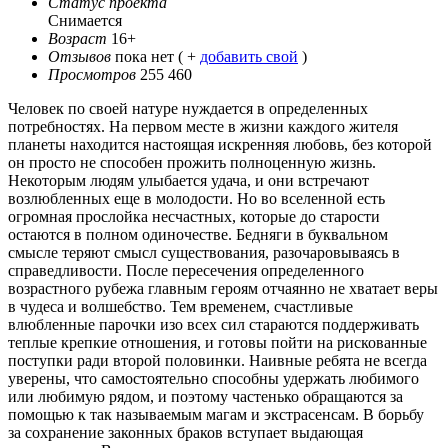
Статус проекта
Снимается
Возраст
16+
Отзывов
пока нет ( +
добавить свой
)
Просмотров
255 460
Человек по своей натуре нуждается в определенных
потребностях. На первом месте в жизни каждого жителя
планеты находится настоящая искренняя любовь, без которой
он просто не способен прожить полноценную жизнь.
Некоторым людям улыбается удача, и они встречают
возлюбленных еще в молодости. Но во вселенной есть
огромная прослойка несчастных, которые до старости
остаются в полном одиночестве. Бедняги в буквальном
смысле теряют смысл существования, разочаровываясь в
справедливости. После пересечения определенного
возрастного рубежа главным героям отчаянно не хватает веры
в чудеса и волшебство. Тем временем, счастливые
влюбленные парочки изо всех сил стараются поддерживать
теплые крепкие отношения, и готовы пойти на рискованные
поступки ради второй половинки. Наивные ребята не всегда
уверены, что самостоятельно способны удержать любимого
или любимую рядом, и поэтому частенько обращаются за
помощью к так называемым магам и экстрасенсам. В борьбу
за сохранение законных браков вступает выдающая