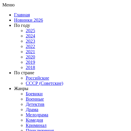
Меню
Главная
Новинки 2026
По году
2025
2024
2023
2022
2021
2020
2019
2018
По стране
Российские
СССР (Советские)
Жанры
Боевики
Военные
Детектив
Драма
Мелодрама
Комедия
Криминал
Приключения