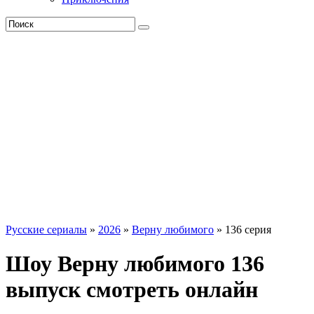
Русские сериалы
»
2026
»
Верну любимого
» 136 серия
Шоу Верну любимого 136
выпуск смотреть онлайн