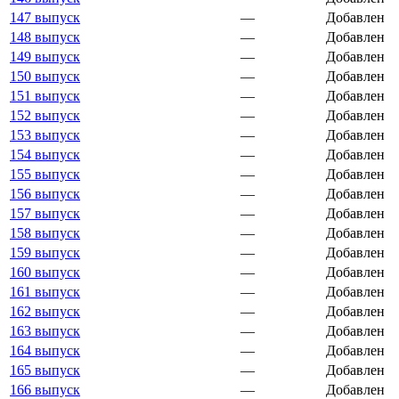
147 выпуск
—
Добавлен
148 выпуск
—
Добавлен
149 выпуск
—
Добавлен
150 выпуск
—
Добавлен
151 выпуск
—
Добавлен
152 выпуск
—
Добавлен
153 выпуск
—
Добавлен
154 выпуск
—
Добавлен
155 выпуск
—
Добавлен
156 выпуск
—
Добавлен
157 выпуск
—
Добавлен
158 выпуск
—
Добавлен
159 выпуск
—
Добавлен
160 выпуск
—
Добавлен
161 выпуск
—
Добавлен
162 выпуск
—
Добавлен
163 выпуск
—
Добавлен
164 выпуск
—
Добавлен
165 выпуск
—
Добавлен
166 выпуск
—
Добавлен