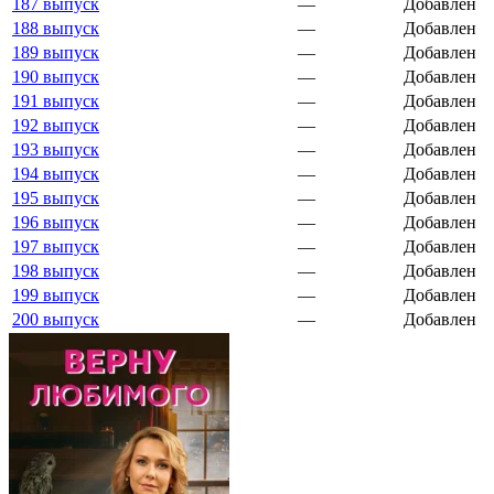
187 выпуск
—
Добавлен
188 выпуск
—
Добавлен
189 выпуск
—
Добавлен
190 выпуск
—
Добавлен
191 выпуск
—
Добавлен
192 выпуск
—
Добавлен
193 выпуск
—
Добавлен
194 выпуск
—
Добавлен
195 выпуск
—
Добавлен
196 выпуск
—
Добавлен
197 выпуск
—
Добавлен
198 выпуск
—
Добавлен
199 выпуск
—
Добавлен
200 выпуск
—
Добавлен