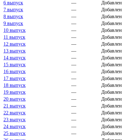
6 выпуск
—
Добавлен
7 выпуск
—
Добавлен
8 выпуск
—
Добавлен
9 выпуск
—
Добавлен
10 выпуск
—
Добавлен
11 выпуск
—
Добавлен
12 выпуск
—
Добавлен
13 выпуск
—
Добавлен
14 выпуск
—
Добавлен
15 выпуск
—
Добавлен
16 выпуск
—
Добавлен
17 выпуск
—
Добавлен
18 выпуск
—
Добавлен
19 выпуск
—
Добавлен
20 выпуск
—
Добавлен
21 выпуск
—
Добавлен
22 выпуск
—
Добавлен
23 выпуск
—
Добавлен
24 выпуск
—
Добавлен
25 выпуск
—
Добавлен