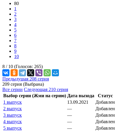
80
1
2
3
4
5
6
7
8
9
10
8 /
10
(Голосов:
265
)
Предыдущая 208 серия
209 серия (Выбрана)
Все серии
Следующая 210 серия
Выбор серии (Жми на серию)
Дата выхода
Статус
1 выпуск
13.09.2021
Добавлен
2 выпуск
—
Добавлен
3 выпуск
—
Добавлен
4 выпуск
—
Добавлен
5 выпуск
—
Добавлен