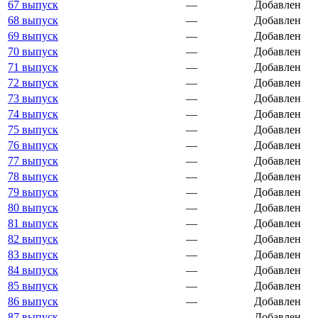
67 выпуск
—
Добавлен
68 выпуск
—
Добавлен
69 выпуск
—
Добавлен
70 выпуск
—
Добавлен
71 выпуск
—
Добавлен
72 выпуск
—
Добавлен
73 выпуск
—
Добавлен
74 выпуск
—
Добавлен
75 выпуск
—
Добавлен
76 выпуск
—
Добавлен
77 выпуск
—
Добавлен
78 выпуск
—
Добавлен
79 выпуск
—
Добавлен
80 выпуск
—
Добавлен
81 выпуск
—
Добавлен
82 выпуск
—
Добавлен
83 выпуск
—
Добавлен
84 выпуск
—
Добавлен
85 выпуск
—
Добавлен
86 выпуск
—
Добавлен
87 выпуск
—
Добавлен