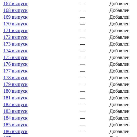
167 выпуск
—
Добавлен
168 выпуск
—
Добавлен
169 выпуск
—
Добавлен
170 выпуск
—
Добавлен
171 выпуск
—
Добавлен
172 выпуск
—
Добавлен
173 выпуск
—
Добавлен
174 выпуск
—
Добавлен
175 выпуск
—
Добавлен
176 выпуск
—
Добавлен
177 выпуск
—
Добавлен
178 выпуск
—
Добавлен
179 выпуск
—
Добавлен
180 выпуск
—
Добавлен
181 выпуск
—
Добавлен
182 выпуск
—
Добавлен
183 выпуск
—
Добавлен
184 выпуск
—
Добавлен
185 выпуск
—
Добавлен
186 выпуск
—
Добавлен