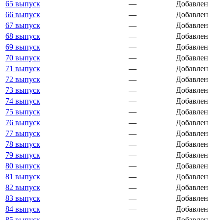
65 выпуск
—
Добавлен
66 выпуск
—
Добавлен
67 выпуск
—
Добавлен
68 выпуск
—
Добавлен
69 выпуск
—
Добавлен
70 выпуск
—
Добавлен
71 выпуск
—
Добавлен
72 выпуск
—
Добавлен
73 выпуск
—
Добавлен
74 выпуск
—
Добавлен
75 выпуск
—
Добавлен
76 выпуск
—
Добавлен
77 выпуск
—
Добавлен
78 выпуск
—
Добавлен
79 выпуск
—
Добавлен
80 выпуск
—
Добавлен
81 выпуск
—
Добавлен
82 выпуск
—
Добавлен
83 выпуск
—
Добавлен
84 выпуск
—
Добавлен
85 выпуск
—
Добавлен