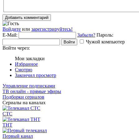
Добавить комментарий
Войдите
или
зарегистрируйтесь!
E-Mail:
Забыли?
Пароль:
Чужой компьютер
Войти
Войти через:
Мои закладки
Избранное
Смотрю
Закончил просмотр
Управление подписками
ТВ онлайн - прямые эфиры
Подборки сериалов
Сериалы на каналах
СТС
ТНТ
Первый канал