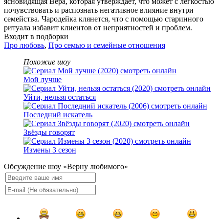
ясновидящая Вера, которая утверждает, что может с легкостью
почувствовать и распознать негативное влияние внутри
семейства. Чародейка клянется, что с помощью старинного
ритуала избавит клиентов от неприятностей и проблем.
Входит в подборки
Про любовь
,
Про семью и семейные отношения
Похожие шоу
Мой лучше
Уйти, нельзя остаться
Последний искатель
Звёзды говорят
Измены 3 сезон
Обсуждение шоу «Верну любимого»