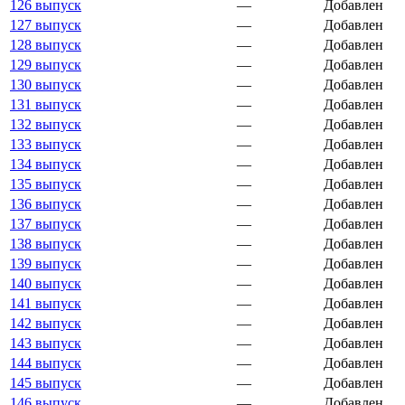
126 выпуск
—
Добавлен
127 выпуск
—
Добавлен
128 выпуск
—
Добавлен
129 выпуск
—
Добавлен
130 выпуск
—
Добавлен
131 выпуск
—
Добавлен
132 выпуск
—
Добавлен
133 выпуск
—
Добавлен
134 выпуск
—
Добавлен
135 выпуск
—
Добавлен
136 выпуск
—
Добавлен
137 выпуск
—
Добавлен
138 выпуск
—
Добавлен
139 выпуск
—
Добавлен
140 выпуск
—
Добавлен
141 выпуск
—
Добавлен
142 выпуск
—
Добавлен
143 выпуск
—
Добавлен
144 выпуск
—
Добавлен
145 выпуск
—
Добавлен
146 выпуск
—
Добавлен