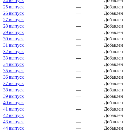
24 выпуск
—
Добавлен
25 выпуск
—
Добавлен
26 выпуск
—
Добавлен
27 выпуск
—
Добавлен
28 выпуск
—
Добавлен
29 выпуск
—
Добавлен
30 выпуск
—
Добавлен
31 выпуск
—
Добавлен
32 выпуск
—
Добавлен
33 выпуск
—
Добавлен
34 выпуск
—
Добавлен
35 выпуск
—
Добавлен
36 выпуск
—
Добавлен
37 выпуск
—
Добавлен
38 выпуск
—
Добавлен
39 выпуск
—
Добавлен
40 выпуск
—
Добавлен
41 выпуск
—
Добавлен
42 выпуск
—
Добавлен
43 выпуск
—
Добавлен
44 выпуск
—
Добавлен