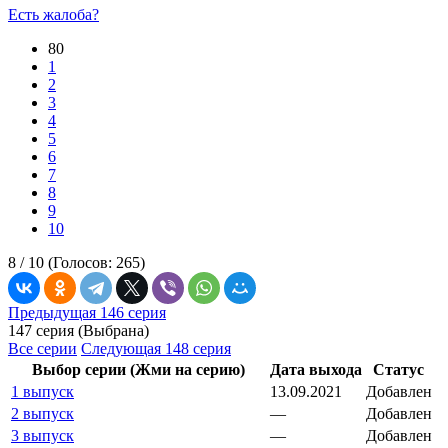
Есть жалоба?
80
1
2
3
4
5
6
7
8
9
10
8 /
10
(Голосов:
265
)
Предыдущая 146 серия
147 серия (Выбрана)
Все серии
Следующая 148 серия
Выбор серии (Жми на серию)
Дата выхода
Статус
1 выпуск
13.09.2021
Добавлен
2 выпуск
—
Добавлен
3 выпуск
—
Добавлен