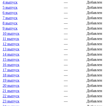
4 выпуск
—
Добавлен
5 выпуск
—
Добавлен
6 выпуск
—
Добавлен
7 выпуск
—
Добавлен
8 выпуск
—
Добавлен
9 выпуск
—
Добавлен
10 выпуск
—
Добавлен
11 выпуск
—
Добавлен
12 выпуск
—
Добавлен
13 выпуск
—
Добавлен
14 выпуск
—
Добавлен
15 выпуск
—
Добавлен
16 выпуск
—
Добавлен
17 выпуск
—
Добавлен
18 выпуск
—
Добавлен
19 выпуск
—
Добавлен
20 выпуск
—
Добавлен
21 выпуск
—
Добавлен
22 выпуск
—
Добавлен
23 выпуск
—
Добавлен