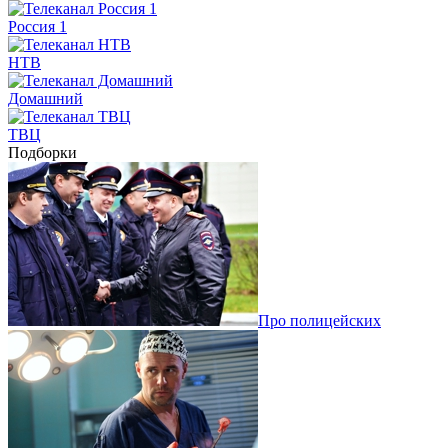
Россия 1
НТВ
Домашний
ТВЦ
Подборки
Про полицейских