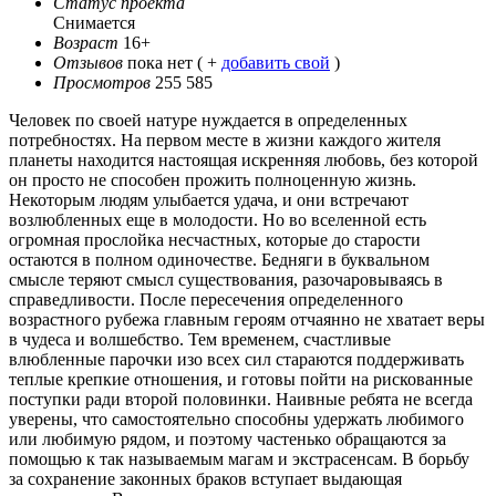
Статус проекта
Снимается
Возраст
16+
Отзывов
пока нет ( +
добавить свой
)
Просмотров
255 585
Человек по своей натуре нуждается в определенных
потребностях. На первом месте в жизни каждого жителя
планеты находится настоящая искренняя любовь, без которой
он просто не способен прожить полноценную жизнь.
Некоторым людям улыбается удача, и они встречают
возлюбленных еще в молодости. Но во вселенной есть
огромная прослойка несчастных, которые до старости
остаются в полном одиночестве. Бедняги в буквальном
смысле теряют смысл существования, разочаровываясь в
справедливости. После пересечения определенного
возрастного рубежа главным героям отчаянно не хватает веры
в чудеса и волшебство. Тем временем, счастливые
влюбленные парочки изо всех сил стараются поддерживать
теплые крепкие отношения, и готовы пойти на рискованные
поступки ради второй половинки. Наивные ребята не всегда
уверены, что самостоятельно способны удержать любимого
или любимую рядом, и поэтому частенько обращаются за
помощью к так называемым магам и экстрасенсам. В борьбу
за сохранение законных браков вступает выдающая