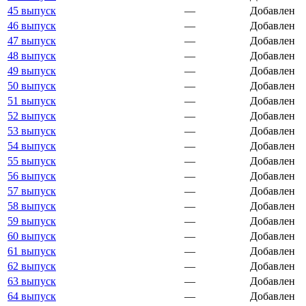
45 выпуск
—
Добавлен
46 выпуск
—
Добавлен
47 выпуск
—
Добавлен
48 выпуск
—
Добавлен
49 выпуск
—
Добавлен
50 выпуск
—
Добавлен
51 выпуск
—
Добавлен
52 выпуск
—
Добавлен
53 выпуск
—
Добавлен
54 выпуск
—
Добавлен
55 выпуск
—
Добавлен
56 выпуск
—
Добавлен
57 выпуск
—
Добавлен
58 выпуск
—
Добавлен
59 выпуск
—
Добавлен
60 выпуск
—
Добавлен
61 выпуск
—
Добавлен
62 выпуск
—
Добавлен
63 выпуск
—
Добавлен
64 выпуск
—
Добавлен