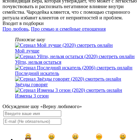
ясновидящая Вера, которая утверждает, что может с легкостью
почувствовать и распознать негативное влияние внутри
семейства. Чародейка клянется, что с помощью старинного
ритуала избавит клиентов от неприятностей и проблем.
Входит в подборки
Про любовь
,
Про семью и семейные отношения
Похожие шоу
Мой лучше
Уйти, нельзя остаться
Последний искатель
Звёзды говорят
Измены 3 сезон
Обсуждение шоу «Верну любимого»