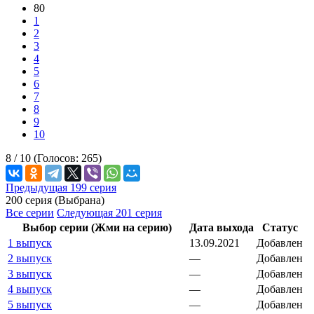
80
1
2
3
4
5
6
7
8
9
10
8 /
10
(Голосов:
265
)
Предыдущая 199 серия
200 серия (Выбрана)
Все серии
Следующая 201 серия
Выбор серии (Жми на серию)
Дата выхода
Статус
1 выпуск
13.09.2021
Добавлен
2 выпуск
—
Добавлен
3 выпуск
—
Добавлен
4 выпуск
—
Добавлен
5 выпуск
—
Добавлен