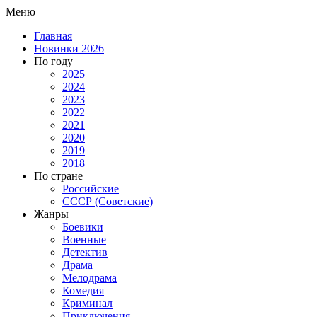
Меню
Главная
Новинки 2026
По году
2025
2024
2023
2022
2021
2020
2019
2018
По стране
Российские
СССР (Советские)
Жанры
Боевики
Военные
Детектив
Драма
Мелодрама
Комедия
Криминал
Приключения