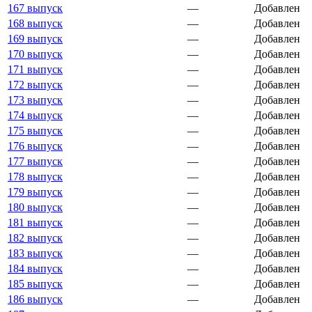
167 выпуск
—
Добавлен
168 выпуск
—
Добавлен
169 выпуск
—
Добавлен
170 выпуск
—
Добавлен
171 выпуск
—
Добавлен
172 выпуск
—
Добавлен
173 выпуск
—
Добавлен
174 выпуск
—
Добавлен
175 выпуск
—
Добавлен
176 выпуск
—
Добавлен
177 выпуск
—
Добавлен
178 выпуск
—
Добавлен
179 выпуск
—
Добавлен
180 выпуск
—
Добавлен
181 выпуск
—
Добавлен
182 выпуск
—
Добавлен
183 выпуск
—
Добавлен
184 выпуск
—
Добавлен
185 выпуск
—
Добавлен
186 выпуск
—
Добавлен