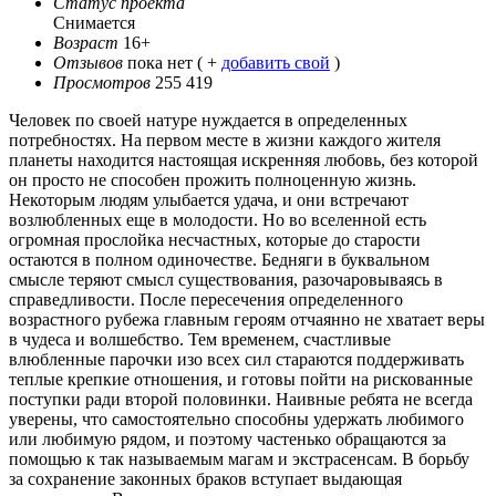
Статус проекта
Снимается
Возраст
16+
Отзывов
пока нет ( +
добавить свой
)
Просмотров
255 419
Человек по своей натуре нуждается в определенных
потребностях. На первом месте в жизни каждого жителя
планеты находится настоящая искренняя любовь, без которой
он просто не способен прожить полноценную жизнь.
Некоторым людям улыбается удача, и они встречают
возлюбленных еще в молодости. Но во вселенной есть
огромная прослойка несчастных, которые до старости
остаются в полном одиночестве. Бедняги в буквальном
смысле теряют смысл существования, разочаровываясь в
справедливости. После пересечения определенного
возрастного рубежа главным героям отчаянно не хватает веры
в чудеса и волшебство. Тем временем, счастливые
влюбленные парочки изо всех сил стараются поддерживать
теплые крепкие отношения, и готовы пойти на рискованные
поступки ради второй половинки. Наивные ребята не всегда
уверены, что самостоятельно способны удержать любимого
или любимую рядом, и поэтому частенько обращаются за
помощью к так называемым магам и экстрасенсам. В борьбу
за сохранение законных браков вступает выдающая