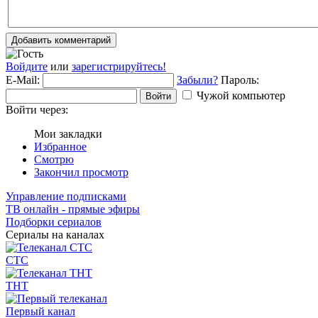
Добавить комментарий
Войдите
или
зарегистрируйтесь!
E-Mail:
Забыли?
Пароль:
Чужой компьютер
Войти
Войти через:
Мои закладки
Избранное
Смотрю
Закончил просмотр
Управление подписками
ТВ онлайн - прямые эфиры
Подборки сериалов
Сериалы на каналах
СТС
ТНТ
Первый канал