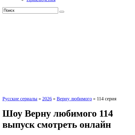
Русские сериалы
»
2026
»
Верну любимого
» 114 серия
Шоу Верну любимого 114
выпуск смотреть онлайн