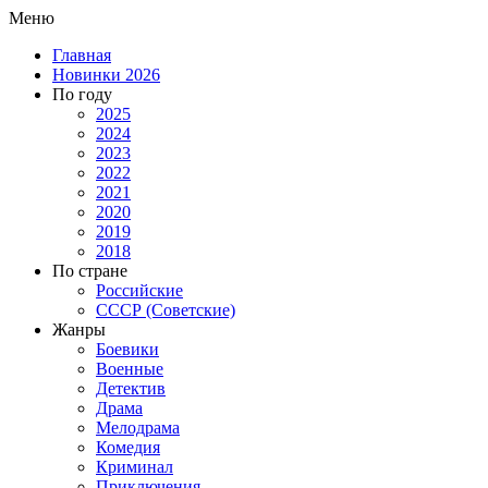
Меню
Главная
Новинки 2026
По году
2025
2024
2023
2022
2021
2020
2019
2018
По стране
Российские
СССР (Советские)
Жанры
Боевики
Военные
Детектив
Драма
Мелодрама
Комедия
Криминал
Приключения