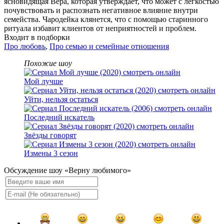
ясновидящая Вера, которая утверждает, что может с легкостью
почувствовать и распознать негативное влияние внутри
семейства. Чародейка клянется, что с помощью старинного
ритуала избавит клиентов от неприятностей и проблем.
Входит в подборки
Про любовь
,
Про семью и семейные отношения
Похожие шоу
Мой лучше
Уйти, нельзя остаться
Последний искатель
Звёзды говорят
Измены 3 сезон
Обсуждение шоу «Верну любимого»