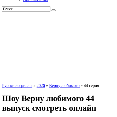
Русские сериалы
»
2026
»
Верну любимого
» 44 серия
Шоу Верну любимого 44
выпуск смотреть онлайн