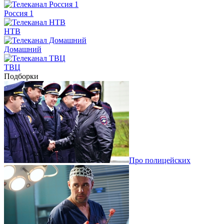
Россия 1
НТВ
Домашний
ТВЦ
Подборки
Про полицейских