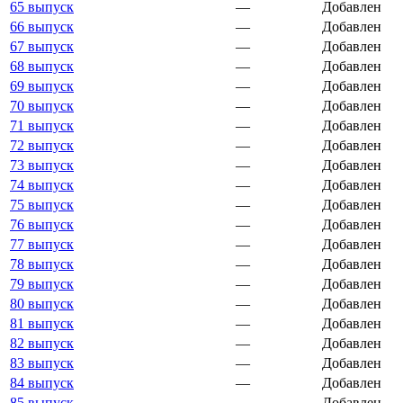
65 выпуск
—
Добавлен
66 выпуск
—
Добавлен
67 выпуск
—
Добавлен
68 выпуск
—
Добавлен
69 выпуск
—
Добавлен
70 выпуск
—
Добавлен
71 выпуск
—
Добавлен
72 выпуск
—
Добавлен
73 выпуск
—
Добавлен
74 выпуск
—
Добавлен
75 выпуск
—
Добавлен
76 выпуск
—
Добавлен
77 выпуск
—
Добавлен
78 выпуск
—
Добавлен
79 выпуск
—
Добавлен
80 выпуск
—
Добавлен
81 выпуск
—
Добавлен
82 выпуск
—
Добавлен
83 выпуск
—
Добавлен
84 выпуск
—
Добавлен
85 выпуск
—
Добавлен