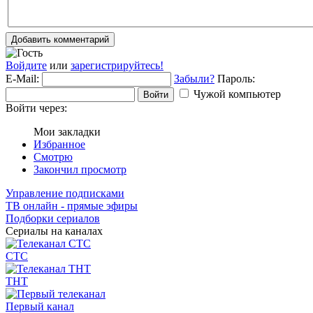
Добавить комментарий
Войдите
или
зарегистрируйтесь!
E-Mail:
Забыли?
Пароль:
Чужой компьютер
Войти
Войти через:
Мои закладки
Избранное
Смотрю
Закончил просмотр
Управление подписками
ТВ онлайн - прямые эфиры
Подборки сериалов
Сериалы на каналах
СТС
ТНТ
Первый канал