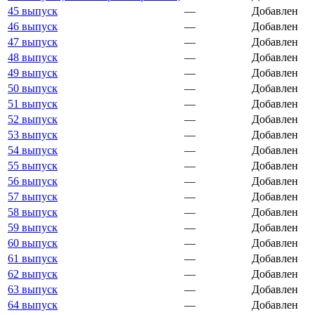
45 выпуск
—
Добавлен
46 выпуск
—
Добавлен
47 выпуск
—
Добавлен
48 выпуск
—
Добавлен
49 выпуск
—
Добавлен
50 выпуск
—
Добавлен
51 выпуск
—
Добавлен
52 выпуск
—
Добавлен
53 выпуск
—
Добавлен
54 выпуск
—
Добавлен
55 выпуск
—
Добавлен
56 выпуск
—
Добавлен
57 выпуск
—
Добавлен
58 выпуск
—
Добавлен
59 выпуск
—
Добавлен
60 выпуск
—
Добавлен
61 выпуск
—
Добавлен
62 выпуск
—
Добавлен
63 выпуск
—
Добавлен
64 выпуск
—
Добавлен