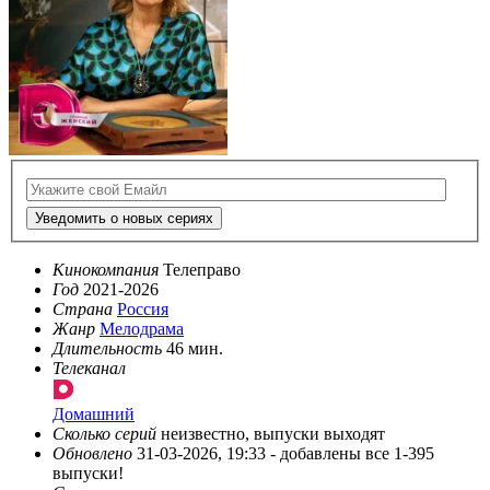
Уведомить о новых сериях
Кинокомпания
Телеправо
Год
2021-2026
Страна
Россия
Жанр
Мелодрама
Длительность
46 мин.
Телеканал
Домашний
Сколько серий
неизвестно, выпуски выходят
Обновлено
31-03-2026, 19:33 -
добавлены все 1-395
выпуски!