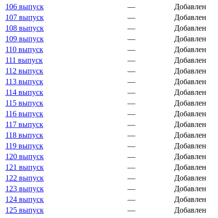
106 выпуск
—
Добавлен
107 выпуск
—
Добавлен
108 выпуск
—
Добавлен
109 выпуск
—
Добавлен
110 выпуск
—
Добавлен
111 выпуск
—
Добавлен
112 выпуск
—
Добавлен
113 выпуск
—
Добавлен
114 выпуск
—
Добавлен
115 выпуск
—
Добавлен
116 выпуск
—
Добавлен
117 выпуск
—
Добавлен
118 выпуск
—
Добавлен
119 выпуск
—
Добавлен
120 выпуск
—
Добавлен
121 выпуск
—
Добавлен
122 выпуск
—
Добавлен
123 выпуск
—
Добавлен
124 выпуск
—
Добавлен
125 выпуск
—
Добавлен