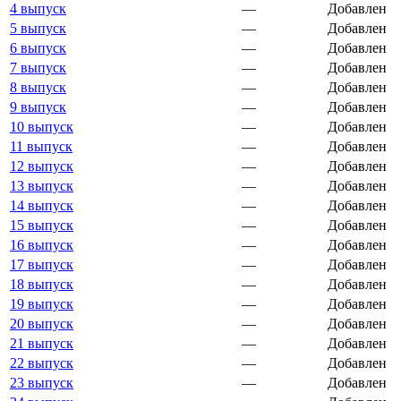
4 выпуск
—
Добавлен
5 выпуск
—
Добавлен
6 выпуск
—
Добавлен
7 выпуск
—
Добавлен
8 выпуск
—
Добавлен
9 выпуск
—
Добавлен
10 выпуск
—
Добавлен
11 выпуск
—
Добавлен
12 выпуск
—
Добавлен
13 выпуск
—
Добавлен
14 выпуск
—
Добавлен
15 выпуск
—
Добавлен
16 выпуск
—
Добавлен
17 выпуск
—
Добавлен
18 выпуск
—
Добавлен
19 выпуск
—
Добавлен
20 выпуск
—
Добавлен
21 выпуск
—
Добавлен
22 выпуск
—
Добавлен
23 выпуск
—
Добавлен