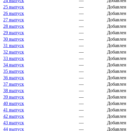
24 выпуск
—
Добавлен
25 выпуск
—
Добавлен
26 выпуск
—
Добавлен
27 выпуск
—
Добавлен
28 выпуск
—
Добавлен
29 выпуск
—
Добавлен
30 выпуск
—
Добавлен
31 выпуск
—
Добавлен
32 выпуск
—
Добавлен
33 выпуск
—
Добавлен
34 выпуск
—
Добавлен
35 выпуск
—
Добавлен
36 выпуск
—
Добавлен
37 выпуск
—
Добавлен
38 выпуск
—
Добавлен
39 выпуск
—
Добавлен
40 выпуск
—
Добавлен
41 выпуск
—
Добавлен
42 выпуск
—
Добавлен
43 выпуск
—
Добавлен
44 выпуск
—
Добавлен