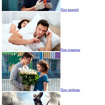
Про врачей
Про измены
Про любовь