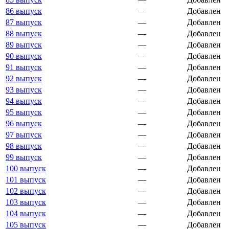
86 выпуск
—
Добавлен
87 выпуск
—
Добавлен
88 выпуск
—
Добавлен
89 выпуск
—
Добавлен
90 выпуск
—
Добавлен
91 выпуск
—
Добавлен
92 выпуск
—
Добавлен
93 выпуск
—
Добавлен
94 выпуск
—
Добавлен
95 выпуск
—
Добавлен
96 выпуск
—
Добавлен
97 выпуск
—
Добавлен
98 выпуск
—
Добавлен
99 выпуск
—
Добавлен
100 выпуск
—
Добавлен
101 выпуск
—
Добавлен
102 выпуск
—
Добавлен
103 выпуск
—
Добавлен
104 выпуск
—
Добавлен
105 выпуск
—
Добавлен