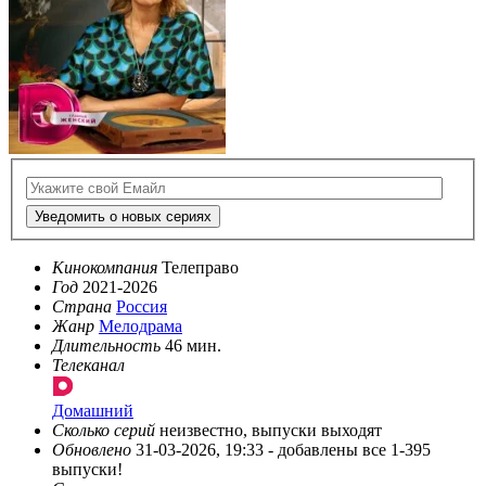
Уведомить о новых сериях
Кинокомпания
Телеправо
Год
2021-2026
Страна
Россия
Жанр
Мелодрама
Длительность
46 мин.
Телеканал
Домашний
Сколько серий
неизвестно, выпуски выходят
Обновлено
31-03-2026, 19:33 -
добавлены все 1-395
выпуски!