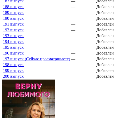
187 выпуск
—
Добавлен
188 выпуск
—
Добавлен
189 выпуск
—
Добавлен
190 выпуск
—
Добавлен
191 выпуск
—
Добавлен
192 выпуск
—
Добавлен
193 выпуск
—
Добавлен
194 выпуск
—
Добавлен
195 выпуск
—
Добавлен
196 выпуск
—
Добавлен
197 выпуск (Сейчас просматриваете)
—
Добавлен
198 выпуск
—
Добавлен
199 выпуск
—
Добавлен
200 выпуск
—
Добавлен