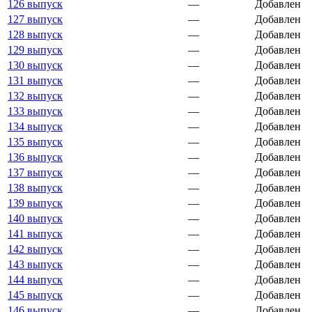
126 выпуск
—
Добавлен
127 выпуск
—
Добавлен
128 выпуск
—
Добавлен
129 выпуск
—
Добавлен
130 выпуск
—
Добавлен
131 выпуск
—
Добавлен
132 выпуск
—
Добавлен
133 выпуск
—
Добавлен
134 выпуск
—
Добавлен
135 выпуск
—
Добавлен
136 выпуск
—
Добавлен
137 выпуск
—
Добавлен
138 выпуск
—
Добавлен
139 выпуск
—
Добавлен
140 выпуск
—
Добавлен
141 выпуск
—
Добавлен
142 выпуск
—
Добавлен
143 выпуск
—
Добавлен
144 выпуск
—
Добавлен
145 выпуск
—
Добавлен
146 выпуск
—
Добавлен