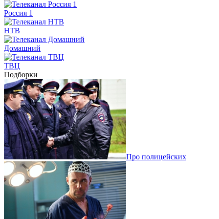
Россия 1
НТВ
Домашний
ТВЦ
Подборки
Про полицейских