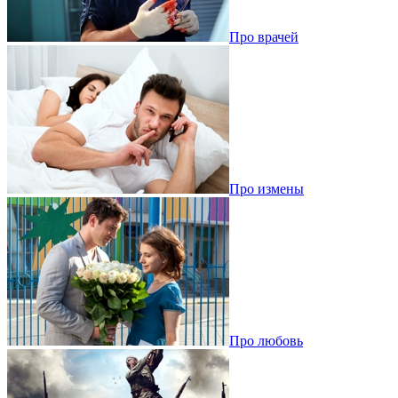
Про врачей
Про измены
Про любовь