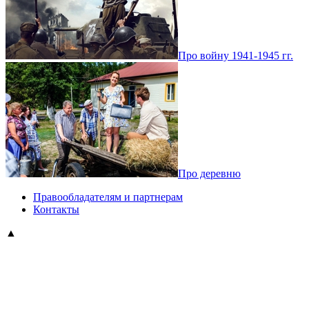
Про войну 1941-1945 гг.
Про деревню
Правообладателям и партнерам
Контакты
▲