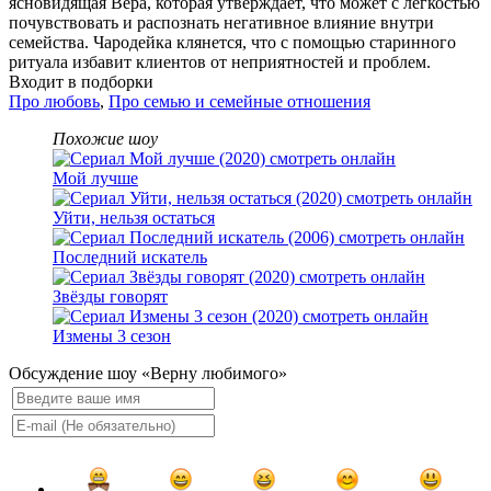
ясновидящая Вера, которая утверждает, что может с легкостью
почувствовать и распознать негативное влияние внутри
семейства. Чародейка клянется, что с помощью старинного
ритуала избавит клиентов от неприятностей и проблем.
Входит в подборки
Про любовь
,
Про семью и семейные отношения
Похожие шоу
Мой лучше
Уйти, нельзя остаться
Последний искатель
Звёзды говорят
Измены 3 сезон
Обсуждение шоу «Верну любимого»