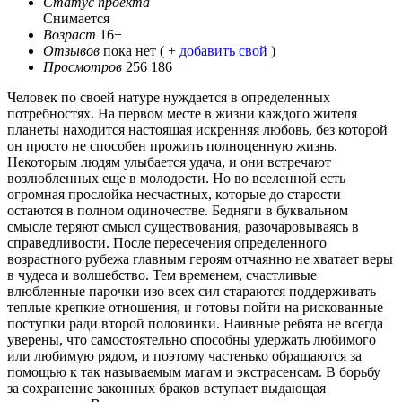
Статус проекта
Снимается
Возраст
16+
Отзывов
пока нет ( +
добавить свой
)
Просмотров
256 186
Человек по своей натуре нуждается в определенных
потребностях. На первом месте в жизни каждого жителя
планеты находится настоящая искренняя любовь, без которой
он просто не способен прожить полноценную жизнь.
Некоторым людям улыбается удача, и они встречают
возлюбленных еще в молодости. Но во вселенной есть
огромная прослойка несчастных, которые до старости
остаются в полном одиночестве. Бедняги в буквальном
смысле теряют смысл существования, разочаровываясь в
справедливости. После пересечения определенного
возрастного рубежа главным героям отчаянно не хватает веры
в чудеса и волшебство. Тем временем, счастливые
влюбленные парочки изо всех сил стараются поддерживать
теплые крепкие отношения, и готовы пойти на рискованные
поступки ради второй половинки. Наивные ребята не всегда
уверены, что самостоятельно способны удержать любимого
или любимую рядом, и поэтому частенько обращаются за
помощью к так называемым магам и экстрасенсам. В борьбу
за сохранение законных браков вступает выдающая