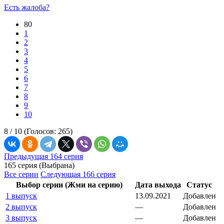
Есть жалоба?
80
1
2
3
4
5
6
7
8
9
10
8 /
10
(Голосов:
265
)
Предыдущая 164 серия
165 серия (Выбрана)
Все серии
Следующая 166 серия
Выбор серии (Жми на серию)
Дата выхода
Статус
1 выпуск
13.09.2021
Добавлен
2 выпуск
—
Добавлен
3 выпуск
—
Добавлен