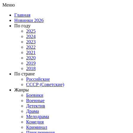
Меню
Главная
Новинки 2026
По году
2025
2024
2023
2022
2021
2020
2019
2018
По стране
Российские
СССР (Советские)
Жанры
Боевики
Военные
Детектив
Драма
Мелодрама
Комедия
Криминал
Приключения