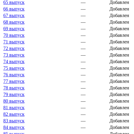
65 выпуск
—
Добавлен
66 выпуск
—
Добавлен
67 выпуск
—
Добавлен
68 выпуск
—
Добавлен
69 выпуск
—
Добавлен
70 выпуск
—
Добавлен
71 выпуск
—
Добавлен
72 выпуск
—
Добавлен
73 выпуск
—
Добавлен
74 выпуск
—
Добавлен
75 выпуск
—
Добавлен
76 выпуск
—
Добавлен
77 выпуск
—
Добавлен
78 выпуск
—
Добавлен
79 выпуск
—
Добавлен
80 выпуск
—
Добавлен
81 выпуск
—
Добавлен
82 выпуск
—
Добавлен
83 выпуск
—
Добавлен
84 выпуск
—
Добавлен
85 выпуск
—
Добавлен