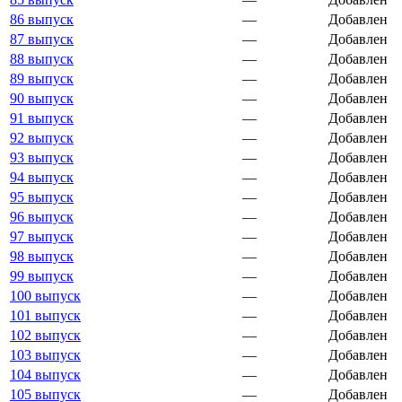
86 выпуск
—
Добавлен
87 выпуск
—
Добавлен
88 выпуск
—
Добавлен
89 выпуск
—
Добавлен
90 выпуск
—
Добавлен
91 выпуск
—
Добавлен
92 выпуск
—
Добавлен
93 выпуск
—
Добавлен
94 выпуск
—
Добавлен
95 выпуск
—
Добавлен
96 выпуск
—
Добавлен
97 выпуск
—
Добавлен
98 выпуск
—
Добавлен
99 выпуск
—
Добавлен
100 выпуск
—
Добавлен
101 выпуск
—
Добавлен
102 выпуск
—
Добавлен
103 выпуск
—
Добавлен
104 выпуск
—
Добавлен
105 выпуск
—
Добавлен