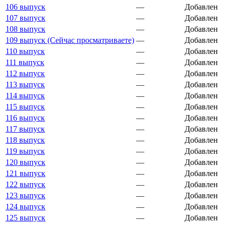
106 выпуск
—
Добавлен
107 выпуск
—
Добавлен
108 выпуск
—
Добавлен
109 выпуск (Сейчас просматриваете)
—
Добавлен
110 выпуск
—
Добавлен
111 выпуск
—
Добавлен
112 выпуск
—
Добавлен
113 выпуск
—
Добавлен
114 выпуск
—
Добавлен
115 выпуск
—
Добавлен
116 выпуск
—
Добавлен
117 выпуск
—
Добавлен
118 выпуск
—
Добавлен
119 выпуск
—
Добавлен
120 выпуск
—
Добавлен
121 выпуск
—
Добавлен
122 выпуск
—
Добавлен
123 выпуск
—
Добавлен
124 выпуск
—
Добавлен
125 выпуск
—
Добавлен