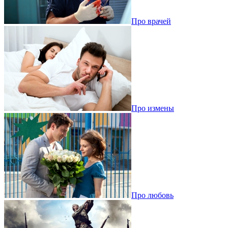
Про врачей
Про измены
Про любовь