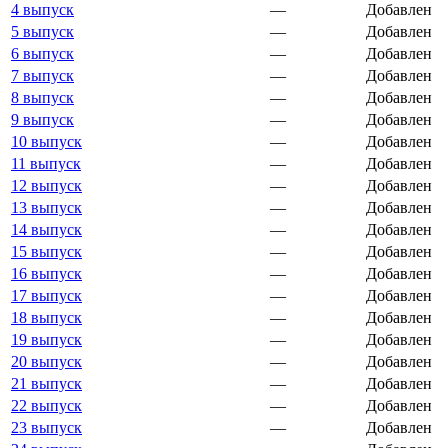
4 выпуск
—
Добавлен
5 выпуск
—
Добавлен
6 выпуск
—
Добавлен
7 выпуск
—
Добавлен
8 выпуск
—
Добавлен
9 выпуск
—
Добавлен
10 выпуск
—
Добавлен
11 выпуск
—
Добавлен
12 выпуск
—
Добавлен
13 выпуск
—
Добавлен
14 выпуск
—
Добавлен
15 выпуск
—
Добавлен
16 выпуск
—
Добавлен
17 выпуск
—
Добавлен
18 выпуск
—
Добавлен
19 выпуск
—
Добавлен
20 выпуск
—
Добавлен
21 выпуск
—
Добавлен
22 выпуск
—
Добавлен
23 выпуск
—
Добавлен