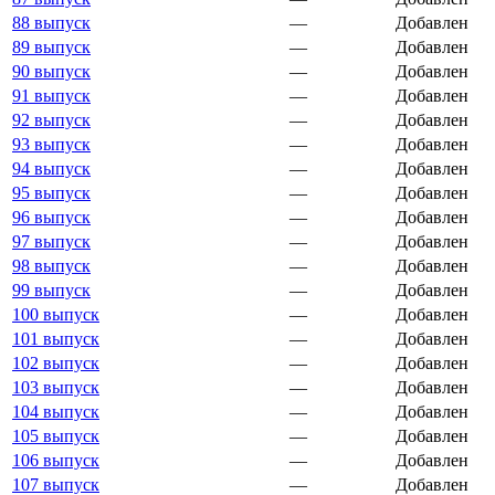
88 выпуск
—
Добавлен
89 выпуск
—
Добавлен
90 выпуск
—
Добавлен
91 выпуск
—
Добавлен
92 выпуск
—
Добавлен
93 выпуск
—
Добавлен
94 выпуск
—
Добавлен
95 выпуск
—
Добавлен
96 выпуск
—
Добавлен
97 выпуск
—
Добавлен
98 выпуск
—
Добавлен
99 выпуск
—
Добавлен
100 выпуск
—
Добавлен
101 выпуск
—
Добавлен
102 выпуск
—
Добавлен
103 выпуск
—
Добавлен
104 выпуск
—
Добавлен
105 выпуск
—
Добавлен
106 выпуск
—
Добавлен
107 выпуск
—
Добавлен