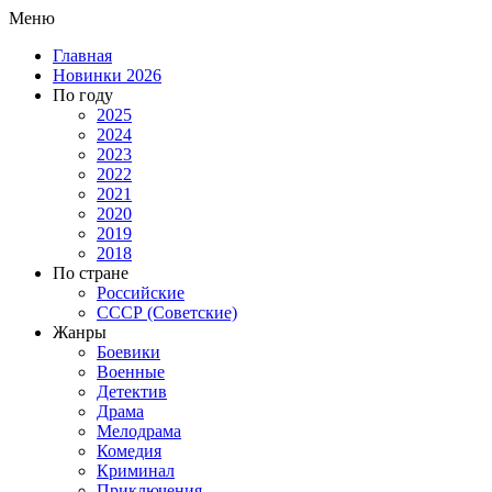
Меню
Главная
Новинки 2026
По году
2025
2024
2023
2022
2021
2020
2019
2018
По стране
Российские
СССР (Советские)
Жанры
Боевики
Военные
Детектив
Драма
Мелодрама
Комедия
Криминал
Приключения