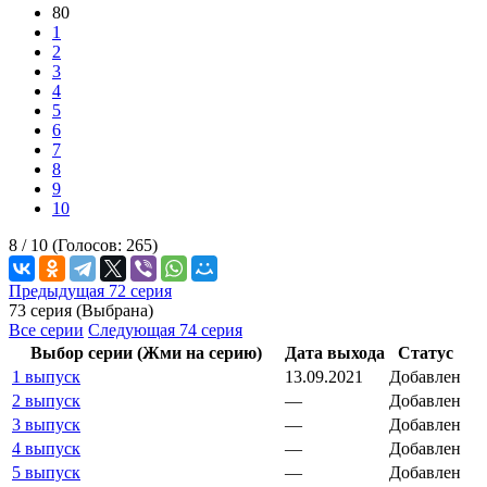
80
1
2
3
4
5
6
7
8
9
10
8 /
10
(Голосов:
265
)
Предыдущая 72 серия
73 серия (Выбрана)
Все серии
Следующая 74 серия
Выбор серии (Жми на серию)
Дата выхода
Статус
1 выпуск
13.09.2021
Добавлен
2 выпуск
—
Добавлен
3 выпуск
—
Добавлен
4 выпуск
—
Добавлен
5 выпуск
—
Добавлен