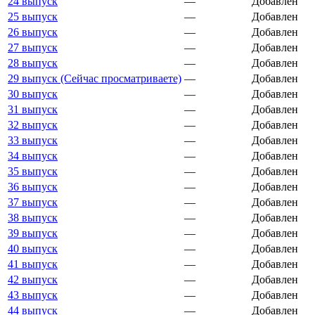
24 выпуск
—
Добавлен
25 выпуск
—
Добавлен
26 выпуск
—
Добавлен
27 выпуск
—
Добавлен
28 выпуск
—
Добавлен
29 выпуск (Сейчас просматриваете)
—
Добавлен
30 выпуск
—
Добавлен
31 выпуск
—
Добавлен
32 выпуск
—
Добавлен
33 выпуск
—
Добавлен
34 выпуск
—
Добавлен
35 выпуск
—
Добавлен
36 выпуск
—
Добавлен
37 выпуск
—
Добавлен
38 выпуск
—
Добавлен
39 выпуск
—
Добавлен
40 выпуск
—
Добавлен
41 выпуск
—
Добавлен
42 выпуск
—
Добавлен
43 выпуск
—
Добавлен
44 выпуск
—
Добавлен