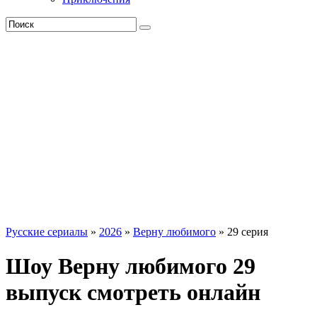
Русские сериалы
»
2026
»
Верну любимого
» 29 серия
Шоу Верну любимого 29
выпуск смотреть онлайн