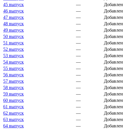
45 выпуск
—
Добавлен
46 выпуск
—
Добавлен
47 выпуск
—
Добавлен
48 выпуск
—
Добавлен
49 выпуск
—
Добавлен
50 выпуск
—
Добавлен
51 выпуск
—
Добавлен
52 выпуск
—
Добавлен
53 выпуск
—
Добавлен
54 выпуск
—
Добавлен
55 выпуск
—
Добавлен
56 выпуск
—
Добавлен
57 выпуск
—
Добавлен
58 выпуск
—
Добавлен
59 выпуск
—
Добавлен
60 выпуск
—
Добавлен
61 выпуск
—
Добавлен
62 выпуск
—
Добавлен
63 выпуск
—
Добавлен
64 выпуск
—
Добавлен