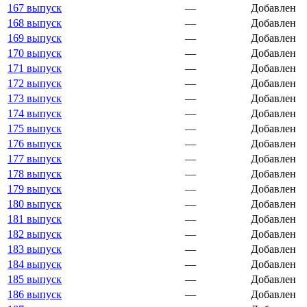
167 выпуск
—
Добавлен
168 выпуск
—
Добавлен
169 выпуск
—
Добавлен
170 выпуск
—
Добавлен
171 выпуск
—
Добавлен
172 выпуск
—
Добавлен
173 выпуск
—
Добавлен
174 выпуск
—
Добавлен
175 выпуск
—
Добавлен
176 выпуск
—
Добавлен
177 выпуск
—
Добавлен
178 выпуск
—
Добавлен
179 выпуск
—
Добавлен
180 выпуск
—
Добавлен
181 выпуск
—
Добавлен
182 выпуск
—
Добавлен
183 выпуск
—
Добавлен
184 выпуск
—
Добавлен
185 выпуск
—
Добавлен
186 выпуск
—
Добавлен