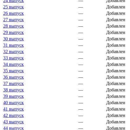
24 выпуск
—
Добавлен
25 выпуск
—
Добавлен
26 выпуск
—
Добавлен
27 выпуск
—
Добавлен
28 выпуск
—
Добавлен
29 выпуск
—
Добавлен
30 выпуск
—
Добавлен
31 выпуск
—
Добавлен
32 выпуск
—
Добавлен
33 выпуск
—
Добавлен
34 выпуск
—
Добавлен
35 выпуск
—
Добавлен
36 выпуск
—
Добавлен
37 выпуск
—
Добавлен
38 выпуск
—
Добавлен
39 выпуск
—
Добавлен
40 выпуск
—
Добавлен
41 выпуск
—
Добавлен
42 выпуск
—
Добавлен
43 выпуск
—
Добавлен
44 выпуск
—
Добавлен