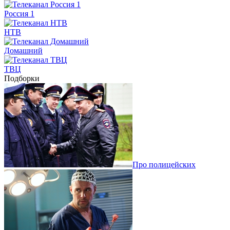
Россия 1
НТВ
Домашний
ТВЦ
Подборки
Про полицейских