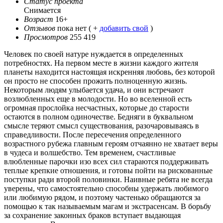
Статус проекта
Снимается
Возраст
16+
Отзывов
пока нет ( +
добавить свой
)
Просмотров
255 419
Человек по своей натуре нуждается в определенных
потребностях. На первом месте в жизни каждого жителя
планеты находится настоящая искренняя любовь, без которой
он просто не способен прожить полноценную жизнь.
Некоторым людям улыбается удача, и они встречают
возлюбленных еще в молодости. Но во вселенной есть
огромная прослойка несчастных, которые до старости
остаются в полном одиночестве. Бедняги в буквальном
смысле теряют смысл существования, разочаровываясь в
справедливости. После пересечения определенного
возрастного рубежа главным героям отчаянно не хватает веры
в чудеса и волшебство. Тем временем, счастливые
влюбленные парочки изо всех сил стараются поддерживать
теплые крепкие отношения, и готовы пойти на рискованные
поступки ради второй половинки. Наивные ребята не всегда
уверены, что самостоятельно способны удержать любимого
или любимую рядом, и поэтому частенько обращаются за
помощью к так называемым магам и экстрасенсам. В борьбу
за сохранение законных браков вступает выдающая