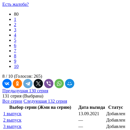
Есть жалоба?
80
1
2
3
4
5
6
7
8
9
10
8 /
10
(Голосов:
265
)
Предыдущая 130 серия
131 серия (Выбрана)
Все серии
Следующая 132 серия
Выбор серии (Жми на серию)
Дата выхода
Статус
1 выпуск
13.09.2021
Добавлен
2 выпуск
—
Добавлен
3 выпуск
—
Добавлен