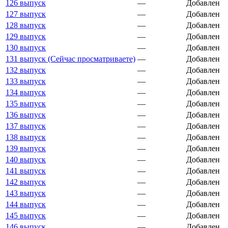
126 выпуск
—
Добавлен
127 выпуск
—
Добавлен
128 выпуск
—
Добавлен
129 выпуск
—
Добавлен
130 выпуск
—
Добавлен
131 выпуск (Сейчас просматриваете)
—
Добавлен
132 выпуск
—
Добавлен
133 выпуск
—
Добавлен
134 выпуск
—
Добавлен
135 выпуск
—
Добавлен
136 выпуск
—
Добавлен
137 выпуск
—
Добавлен
138 выпуск
—
Добавлен
139 выпуск
—
Добавлен
140 выпуск
—
Добавлен
141 выпуск
—
Добавлен
142 выпуск
—
Добавлен
143 выпуск
—
Добавлен
144 выпуск
—
Добавлен
145 выпуск
—
Добавлен
146 выпуск
—
Добавлен