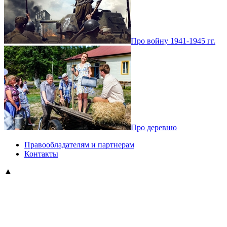
Про войну 1941-1945 гг.
Про деревню
Правообладателям и партнерам
Контакты
▲