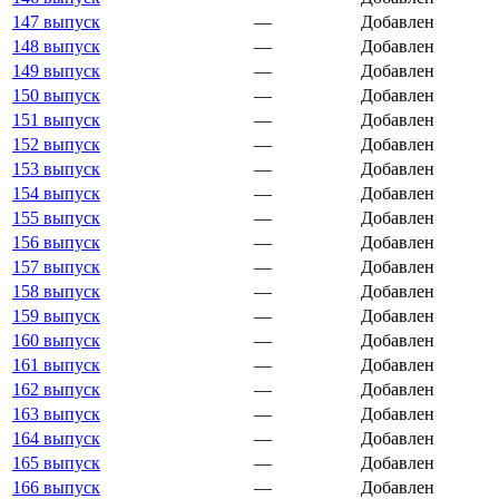
147 выпуск
—
Добавлен
148 выпуск
—
Добавлен
149 выпуск
—
Добавлен
150 выпуск
—
Добавлен
151 выпуск
—
Добавлен
152 выпуск
—
Добавлен
153 выпуск
—
Добавлен
154 выпуск
—
Добавлен
155 выпуск
—
Добавлен
156 выпуск
—
Добавлен
157 выпуск
—
Добавлен
158 выпуск
—
Добавлен
159 выпуск
—
Добавлен
160 выпуск
—
Добавлен
161 выпуск
—
Добавлен
162 выпуск
—
Добавлен
163 выпуск
—
Добавлен
164 выпуск
—
Добавлен
165 выпуск
—
Добавлен
166 выпуск
—
Добавлен