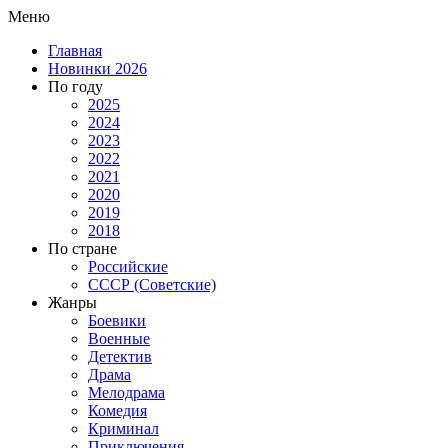
Меню
Главная
Новинки 2026
По году
2025
2024
2023
2022
2021
2020
2019
2018
По стране
Российские
СССР (Советские)
Жанры
Боевики
Военные
Детектив
Драма
Мелодрама
Комедия
Криминал
Приключения