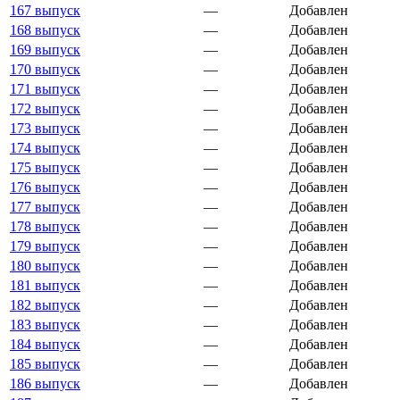
167 выпуск
—
Добавлен
168 выпуск
—
Добавлен
169 выпуск
—
Добавлен
170 выпуск
—
Добавлен
171 выпуск
—
Добавлен
172 выпуск
—
Добавлен
173 выпуск
—
Добавлен
174 выпуск
—
Добавлен
175 выпуск
—
Добавлен
176 выпуск
—
Добавлен
177 выпуск
—
Добавлен
178 выпуск
—
Добавлен
179 выпуск
—
Добавлен
180 выпуск
—
Добавлен
181 выпуск
—
Добавлен
182 выпуск
—
Добавлен
183 выпуск
—
Добавлен
184 выпуск
—
Добавлен
185 выпуск
—
Добавлен
186 выпуск
—
Добавлен