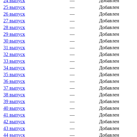
24 выпуск
—
Добавлен
25 выпуск
—
Добавлен
26 выпуск
—
Добавлен
27 выпуск
—
Добавлен
28 выпуск
—
Добавлен
29 выпуск
—
Добавлен
30 выпуск
—
Добавлен
31 выпуск
—
Добавлен
32 выпуск
—
Добавлен
33 выпуск
—
Добавлен
34 выпуск
—
Добавлен
35 выпуск
—
Добавлен
36 выпуск
—
Добавлен
37 выпуск
—
Добавлен
38 выпуск
—
Добавлен
39 выпуск
—
Добавлен
40 выпуск
—
Добавлен
41 выпуск
—
Добавлен
42 выпуск
—
Добавлен
43 выпуск
—
Добавлен
44 выпуск
—
Добавлен