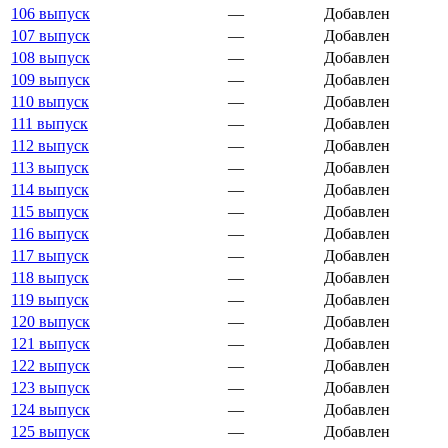
106 выпуск
—
Добавлен
107 выпуск
—
Добавлен
108 выпуск
—
Добавлен
109 выпуск
—
Добавлен
110 выпуск
—
Добавлен
111 выпуск
—
Добавлен
112 выпуск
—
Добавлен
113 выпуск
—
Добавлен
114 выпуск
—
Добавлен
115 выпуск
—
Добавлен
116 выпуск
—
Добавлен
117 выпуск
—
Добавлен
118 выпуск
—
Добавлен
119 выпуск
—
Добавлен
120 выпуск
—
Добавлен
121 выпуск
—
Добавлен
122 выпуск
—
Добавлен
123 выпуск
—
Добавлен
124 выпуск
—
Добавлен
125 выпуск
—
Добавлен