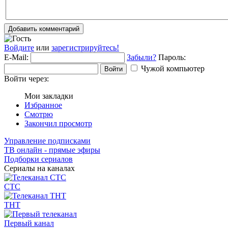
Добавить комментарий
Войдите
или
зарегистрируйтесь!
E-Mail:
Забыли?
Пароль:
Чужой компьютер
Войти
Войти через:
Мои закладки
Избранное
Смотрю
Закончил просмотр
Управление подписками
ТВ онлайн - прямые эфиры
Подборки сериалов
Сериалы на каналах
СТС
ТНТ
Первый канал