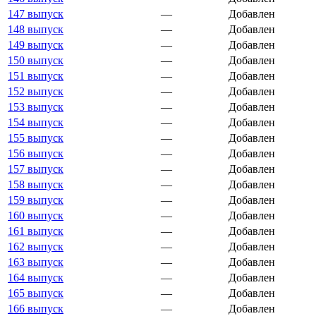
147 выпуск
—
Добавлен
148 выпуск
—
Добавлен
149 выпуск
—
Добавлен
150 выпуск
—
Добавлен
151 выпуск
—
Добавлен
152 выпуск
—
Добавлен
153 выпуск
—
Добавлен
154 выпуск
—
Добавлен
155 выпуск
—
Добавлен
156 выпуск
—
Добавлен
157 выпуск
—
Добавлен
158 выпуск
—
Добавлен
159 выпуск
—
Добавлен
160 выпуск
—
Добавлен
161 выпуск
—
Добавлен
162 выпуск
—
Добавлен
163 выпуск
—
Добавлен
164 выпуск
—
Добавлен
165 выпуск
—
Добавлен
166 выпуск
—
Добавлен