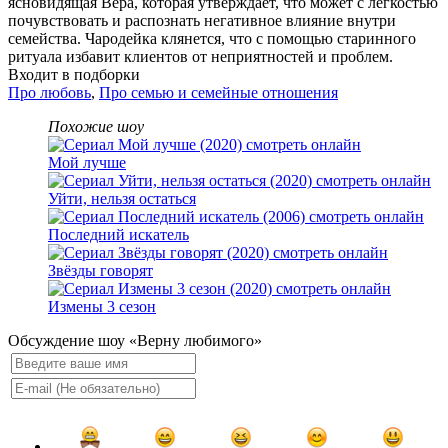
ясновидящая Вера, которая утверждает, что может с легкостью
почувствовать и распознать негативное влияние внутри
семейства. Чародейка клянется, что с помощью старинного
ритуала избавит клиентов от неприятностей и проблем.
Входит в подборки
Про любовь
,
Про семью и семейные отношения
Похожие шоу
Мой лучше
Уйти, нельзя остаться
Последний искатель
Звёзды говорят
Измены 3 сезон
Обсуждение шоу «Верну любимого»