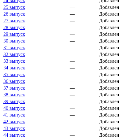
24 выпуск
—
Добавлен
25 выпуск
—
Добавлен
26 выпуск
—
Добавлен
27 выпуск
—
Добавлен
28 выпуск
—
Добавлен
29 выпуск
—
Добавлен
30 выпуск
—
Добавлен
31 выпуск
—
Добавлен
32 выпуск
—
Добавлен
33 выпуск
—
Добавлен
34 выпуск
—
Добавлен
35 выпуск
—
Добавлен
36 выпуск
—
Добавлен
37 выпуск
—
Добавлен
38 выпуск
—
Добавлен
39 выпуск
—
Добавлен
40 выпуск
—
Добавлен
41 выпуск
—
Добавлен
42 выпуск
—
Добавлен
43 выпуск
—
Добавлен
44 выпуск
—
Добавлен