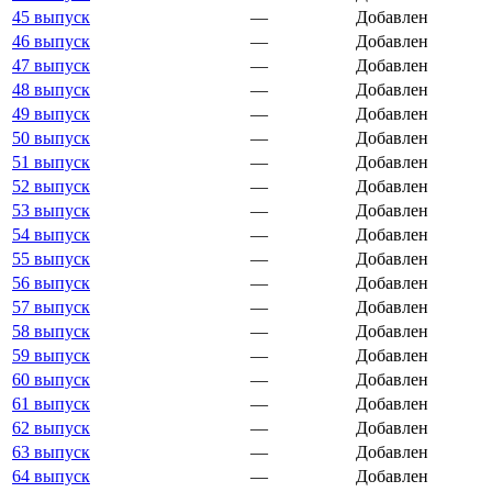
45 выпуск
—
Добавлен
46 выпуск
—
Добавлен
47 выпуск
—
Добавлен
48 выпуск
—
Добавлен
49 выпуск
—
Добавлен
50 выпуск
—
Добавлен
51 выпуск
—
Добавлен
52 выпуск
—
Добавлен
53 выпуск
—
Добавлен
54 выпуск
—
Добавлен
55 выпуск
—
Добавлен
56 выпуск
—
Добавлен
57 выпуск
—
Добавлен
58 выпуск
—
Добавлен
59 выпуск
—
Добавлен
60 выпуск
—
Добавлен
61 выпуск
—
Добавлен
62 выпуск
—
Добавлен
63 выпуск
—
Добавлен
64 выпуск
—
Добавлен