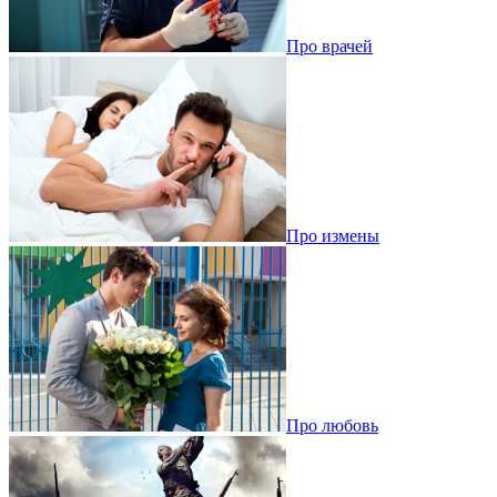
Про врачей
Про измены
Про любовь