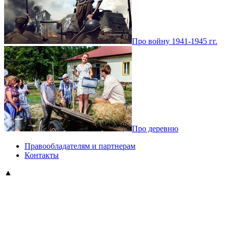
Про войну 1941-1945 гг.
Про деревню
Правообладателям и партнерам
Контакты
▲