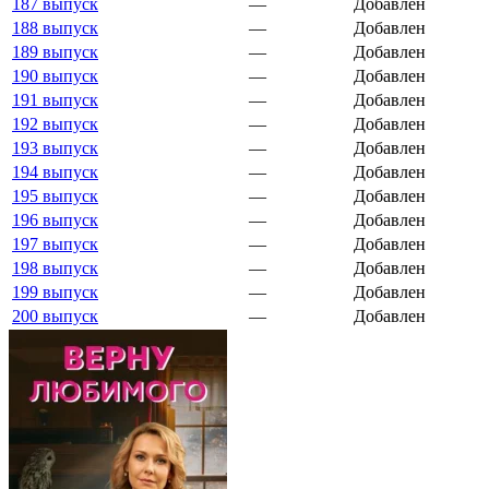
187 выпуск
—
Добавлен
188 выпуск
—
Добавлен
189 выпуск
—
Добавлен
190 выпуск
—
Добавлен
191 выпуск
—
Добавлен
192 выпуск
—
Добавлен
193 выпуск
—
Добавлен
194 выпуск
—
Добавлен
195 выпуск
—
Добавлен
196 выпуск
—
Добавлен
197 выпуск
—
Добавлен
198 выпуск
—
Добавлен
199 выпуск
—
Добавлен
200 выпуск
—
Добавлен