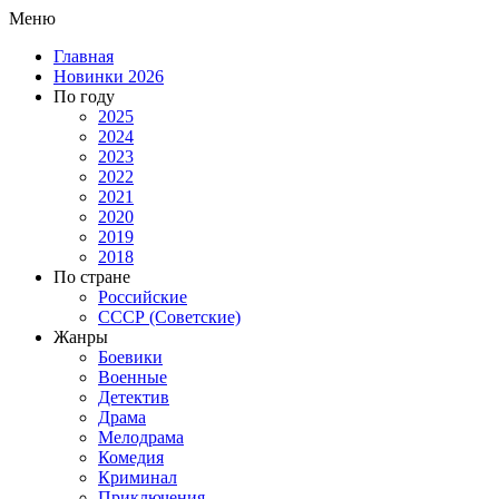
Меню
Главная
Новинки 2026
По году
2025
2024
2023
2022
2021
2020
2019
2018
По стране
Российские
СССР (Советские)
Жанры
Боевики
Военные
Детектив
Драма
Мелодрама
Комедия
Криминал
Приключения