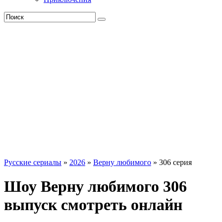
Русские сериалы
»
2026
»
Верну любимого
» 306 серия
Шоу Верну любимого 306
выпуск смотреть онлайн