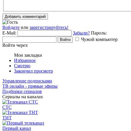
Добавить комментарий
Войдите
или
зарегистрируйтесь!
E-Mail:
Забыли?
Пароль:
Чужой компьютер
Войти
Войти через:
Мои закладки
Избранное
Смотрю
Закончил просмотр
Управление подписками
ТВ онлайн - прямые эфиры
Подборки сериалов
Сериалы на каналах
СТС
ТНТ
Первый канал