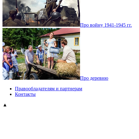
Про войну 1941-1945 гг.
Про деревню
Правообладателям и партнерам
Контакты
▲