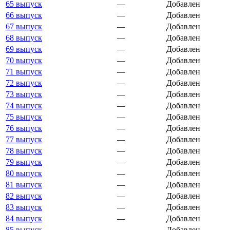
65 выпуск
—
Добавлен
66 выпуск
—
Добавлен
67 выпуск
—
Добавлен
68 выпуск
—
Добавлен
69 выпуск
—
Добавлен
70 выпуск
—
Добавлен
71 выпуск
—
Добавлен
72 выпуск
—
Добавлен
73 выпуск
—
Добавлен
74 выпуск
—
Добавлен
75 выпуск
—
Добавлен
76 выпуск
—
Добавлен
77 выпуск
—
Добавлен
78 выпуск
—
Добавлен
79 выпуск
—
Добавлен
80 выпуск
—
Добавлен
81 выпуск
—
Добавлен
82 выпуск
—
Добавлен
83 выпуск
—
Добавлен
84 выпуск
—
Добавлен
85 выпуск
—
Добавлен