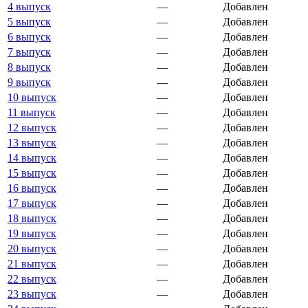
4 выпуск
—
Добавлен
5 выпуск
—
Добавлен
6 выпуск
—
Добавлен
7 выпуск
—
Добавлен
8 выпуск
—
Добавлен
9 выпуск
—
Добавлен
10 выпуск
—
Добавлен
11 выпуск
—
Добавлен
12 выпуск
—
Добавлен
13 выпуск
—
Добавлен
14 выпуск
—
Добавлен
15 выпуск
—
Добавлен
16 выпуск
—
Добавлен
17 выпуск
—
Добавлен
18 выпуск
—
Добавлен
19 выпуск
—
Добавлен
20 выпуск
—
Добавлен
21 выпуск
—
Добавлен
22 выпуск
—
Добавлен
23 выпуск
—
Добавлен