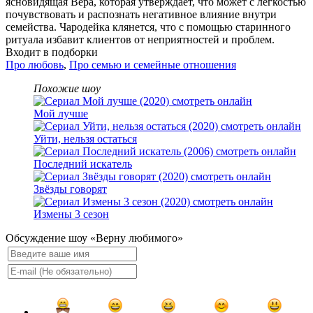
ясновидящая Вера, которая утверждает, что может с легкостью
почувствовать и распознать негативное влияние внутри
семейства. Чародейка клянется, что с помощью старинного
ритуала избавит клиентов от неприятностей и проблем.
Входит в подборки
Про любовь
,
Про семью и семейные отношения
Похожие шоу
Мой лучше
Уйти, нельзя остаться
Последний искатель
Звёзды говорят
Измены 3 сезон
Обсуждение шоу «Верну любимого»