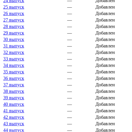
24 выпуск
—
Добавлен
25 выпуск
—
Добавлен
26 выпуск
—
Добавлен
27 выпуск
—
Добавлен
28 выпуск
—
Добавлен
29 выпуск
—
Добавлен
30 выпуск
—
Добавлен
31 выпуск
—
Добавлен
32 выпуск
—
Добавлен
33 выпуск
—
Добавлен
34 выпуск
—
Добавлен
35 выпуск
—
Добавлен
36 выпуск
—
Добавлен
37 выпуск
—
Добавлен
38 выпуск
—
Добавлен
39 выпуск
—
Добавлен
40 выпуск
—
Добавлен
41 выпуск
—
Добавлен
42 выпуск
—
Добавлен
43 выпуск
—
Добавлен
44 выпуск
—
Добавлен