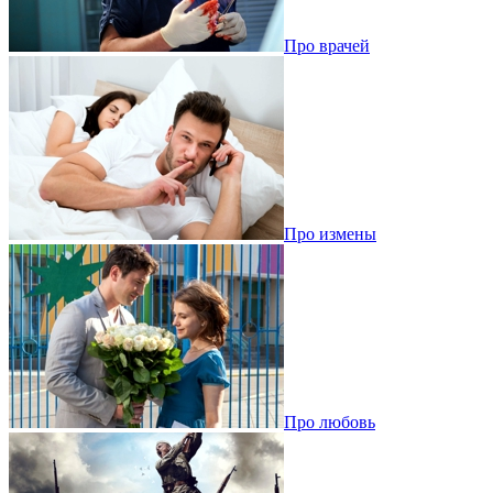
Про врачей
Про измены
Про любовь