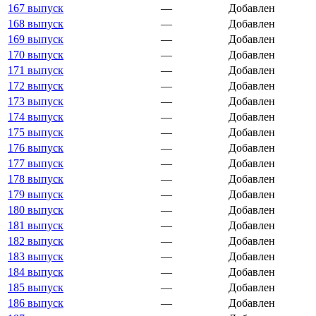
167 выпуск
—
Добавлен
168 выпуск
—
Добавлен
169 выпуск
—
Добавлен
170 выпуск
—
Добавлен
171 выпуск
—
Добавлен
172 выпуск
—
Добавлен
173 выпуск
—
Добавлен
174 выпуск
—
Добавлен
175 выпуск
—
Добавлен
176 выпуск
—
Добавлен
177 выпуск
—
Добавлен
178 выпуск
—
Добавлен
179 выпуск
—
Добавлен
180 выпуск
—
Добавлен
181 выпуск
—
Добавлен
182 выпуск
—
Добавлен
183 выпуск
—
Добавлен
184 выпуск
—
Добавлен
185 выпуск
—
Добавлен
186 выпуск
—
Добавлен