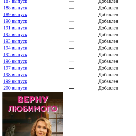
187 выпуск
—
Добавлен
188 выпуск
—
Добавлен
189 выпуск
—
Добавлен
190 выпуск
—
Добавлен
191 выпуск
—
Добавлен
192 выпуск
—
Добавлен
193 выпуск
—
Добавлен
194 выпуск
—
Добавлен
195 выпуск
—
Добавлен
196 выпуск
—
Добавлен
197 выпуск
—
Добавлен
198 выпуск
—
Добавлен
199 выпуск
—
Добавлен
200 выпуск
—
Добавлен