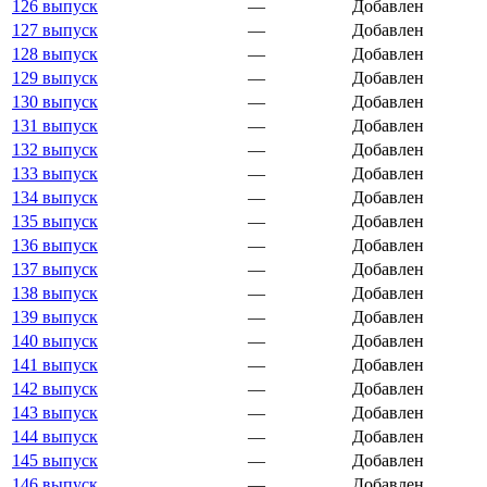
126 выпуск
—
Добавлен
127 выпуск
—
Добавлен
128 выпуск
—
Добавлен
129 выпуск
—
Добавлен
130 выпуск
—
Добавлен
131 выпуск
—
Добавлен
132 выпуск
—
Добавлен
133 выпуск
—
Добавлен
134 выпуск
—
Добавлен
135 выпуск
—
Добавлен
136 выпуск
—
Добавлен
137 выпуск
—
Добавлен
138 выпуск
—
Добавлен
139 выпуск
—
Добавлен
140 выпуск
—
Добавлен
141 выпуск
—
Добавлен
142 выпуск
—
Добавлен
143 выпуск
—
Добавлен
144 выпуск
—
Добавлен
145 выпуск
—
Добавлен
146 выпуск
—
Добавлен