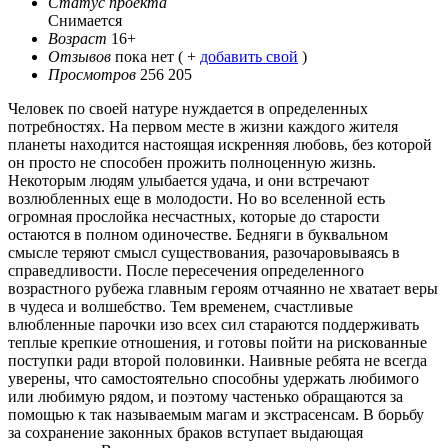
Статус проекта
Снимается
Возраст
16+
Отзывов
пока нет ( +
добавить свой
)
Просмотров
256 205
Человек по своей натуре нуждается в определенных
потребностях. На первом месте в жизни каждого жителя
планеты находится настоящая искренняя любовь, без которой
он просто не способен прожить полноценную жизнь.
Некоторым людям улыбается удача, и они встречают
возлюбленных еще в молодости. Но во вселенной есть
огромная прослойка несчастных, которые до старости
остаются в полном одиночестве. Бедняги в буквальном
смысле теряют смысл существования, разочаровываясь в
справедливости. После пересечения определенного
возрастного рубежа главным героям отчаянно не хватает веры
в чудеса и волшебство. Тем временем, счастливые
влюбленные парочки изо всех сил стараются поддерживать
теплые крепкие отношения, и готовы пойти на рискованные
поступки ради второй половинки. Наивные ребята не всегда
уверены, что самостоятельно способны удержать любимого
или любимую рядом, и поэтому частенько обращаются за
помощью к так называемым магам и экстрасенсам. В борьбу
за сохранение законных браков вступает выдающая