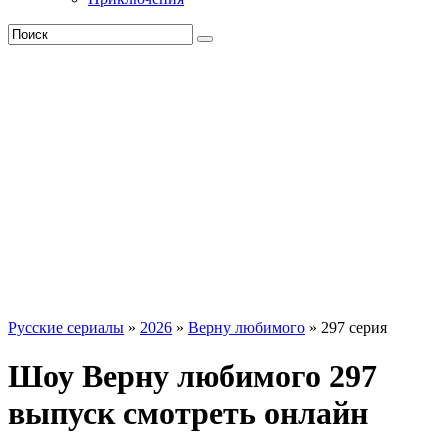
Русские сериалы
»
2026
»
Верну любимого
» 297 серия
Шоу Верну любимого 297
выпуск смотреть онлайн