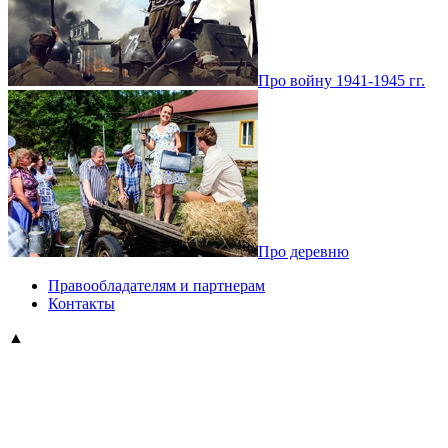
Про войну 1941-1945 гг.
Про деревню
Правообладателям и партнерам
Контакты
▲