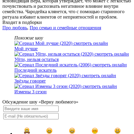
ясновидящая Вера, которая утверждает, что может с легкостью
почувствовать и распознать негативное влияние внутри
семейства. Чародейка клянется, что с помощью старинного
ритуала избавит клиентов от неприятностей и проблем.
Входит в подборки
Про любовь
,
Про семью и семейные отношения
Похожие шоу
Мой лучше
Уйти, нельзя остаться
Последний искатель
Звёзды говорят
Измены 3 сезон
Обсуждение шоу «Верну любимого»