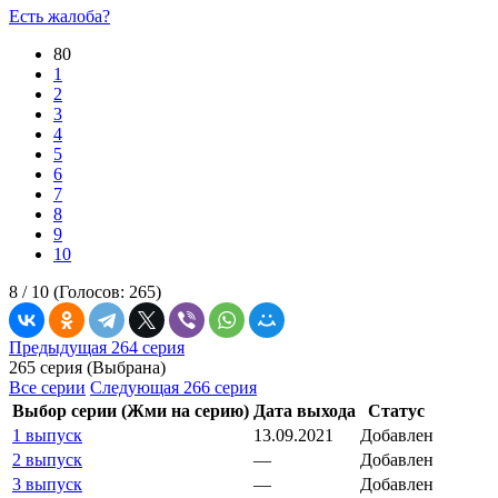
Есть жалоба?
80
1
2
3
4
5
6
7
8
9
10
8 /
10
(Голосов:
265
)
Предыдущая 264 серия
265 серия (Выбрана)
Все серии
Следующая 266 серия
Выбор серии (Жми на серию)
Дата выхода
Статус
1 выпуск
13.09.2021
Добавлен
2 выпуск
—
Добавлен
3 выпуск
—
Добавлен