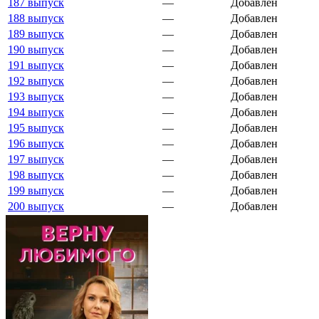
187 выпуск
—
Добавлен
188 выпуск
—
Добавлен
189 выпуск
—
Добавлен
190 выпуск
—
Добавлен
191 выпуск
—
Добавлен
192 выпуск
—
Добавлен
193 выпуск
—
Добавлен
194 выпуск
—
Добавлен
195 выпуск
—
Добавлен
196 выпуск
—
Добавлен
197 выпуск
—
Добавлен
198 выпуск
—
Добавлен
199 выпуск
—
Добавлен
200 выпуск
—
Добавлен