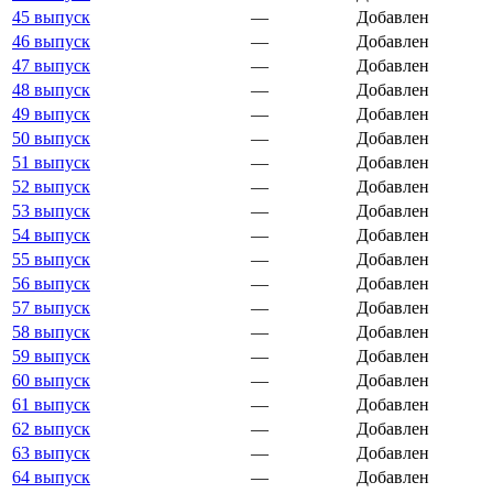
45 выпуск
—
Добавлен
46 выпуск
—
Добавлен
47 выпуск
—
Добавлен
48 выпуск
—
Добавлен
49 выпуск
—
Добавлен
50 выпуск
—
Добавлен
51 выпуск
—
Добавлен
52 выпуск
—
Добавлен
53 выпуск
—
Добавлен
54 выпуск
—
Добавлен
55 выпуск
—
Добавлен
56 выпуск
—
Добавлен
57 выпуск
—
Добавлен
58 выпуск
—
Добавлен
59 выпуск
—
Добавлен
60 выпуск
—
Добавлен
61 выпуск
—
Добавлен
62 выпуск
—
Добавлен
63 выпуск
—
Добавлен
64 выпуск
—
Добавлен