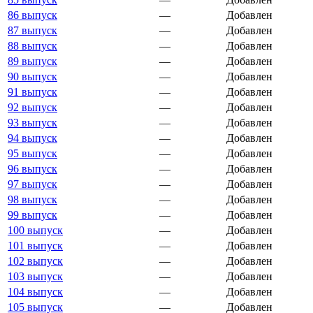
86 выпуск
—
Добавлен
87 выпуск
—
Добавлен
88 выпуск
—
Добавлен
89 выпуск
—
Добавлен
90 выпуск
—
Добавлен
91 выпуск
—
Добавлен
92 выпуск
—
Добавлен
93 выпуск
—
Добавлен
94 выпуск
—
Добавлен
95 выпуск
—
Добавлен
96 выпуск
—
Добавлен
97 выпуск
—
Добавлен
98 выпуск
—
Добавлен
99 выпуск
—
Добавлен
100 выпуск
—
Добавлен
101 выпуск
—
Добавлен
102 выпуск
—
Добавлен
103 выпуск
—
Добавлен
104 выпуск
—
Добавлен
105 выпуск
—
Добавлен