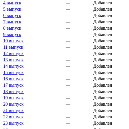
4 выпуск
—
Добавлен
5 выпуск
—
Добавлен
6 выпуск
—
Добавлен
7 выпуск
—
Добавлен
8 выпуск
—
Добавлен
9 выпуск
—
Добавлен
10 выпуск
—
Добавлен
11 выпуск
—
Добавлен
12 выпуск
—
Добавлен
13 выпуск
—
Добавлен
14 выпуск
—
Добавлен
15 выпуск
—
Добавлен
16 выпуск
—
Добавлен
17 выпуск
—
Добавлен
18 выпуск
—
Добавлен
19 выпуск
—
Добавлен
20 выпуск
—
Добавлен
21 выпуск
—
Добавлен
22 выпуск
—
Добавлен
23 выпуск
—
Добавлен