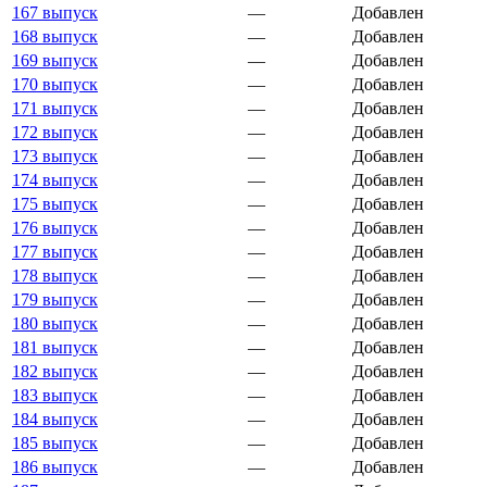
167 выпуск
—
Добавлен
168 выпуск
—
Добавлен
169 выпуск
—
Добавлен
170 выпуск
—
Добавлен
171 выпуск
—
Добавлен
172 выпуск
—
Добавлен
173 выпуск
—
Добавлен
174 выпуск
—
Добавлен
175 выпуск
—
Добавлен
176 выпуск
—
Добавлен
177 выпуск
—
Добавлен
178 выпуск
—
Добавлен
179 выпуск
—
Добавлен
180 выпуск
—
Добавлен
181 выпуск
—
Добавлен
182 выпуск
—
Добавлен
183 выпуск
—
Добавлен
184 выпуск
—
Добавлен
185 выпуск
—
Добавлен
186 выпуск
—
Добавлен