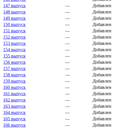
147 выпуск
—
Добавлен
148 выпуск
—
Добавлен
149 выпуск
—
Добавлен
150 выпуск
—
Добавлен
151 выпуск
—
Добавлен
152 выпуск
—
Добавлен
153 выпуск
—
Добавлен
154 выпуск
—
Добавлен
155 выпуск
—
Добавлен
156 выпуск
—
Добавлен
157 выпуск
—
Добавлен
158 выпуск
—
Добавлен
159 выпуск
—
Добавлен
160 выпуск
—
Добавлен
161 выпуск
—
Добавлен
162 выпуск
—
Добавлен
163 выпуск
—
Добавлен
164 выпуск
—
Добавлен
165 выпуск
—
Добавлен
166 выпуск
—
Добавлен