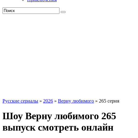
Русские сериалы
»
2026
»
Верну любимого
» 265 серия
Шоу Верну любимого 265
выпуск смотреть онлайн