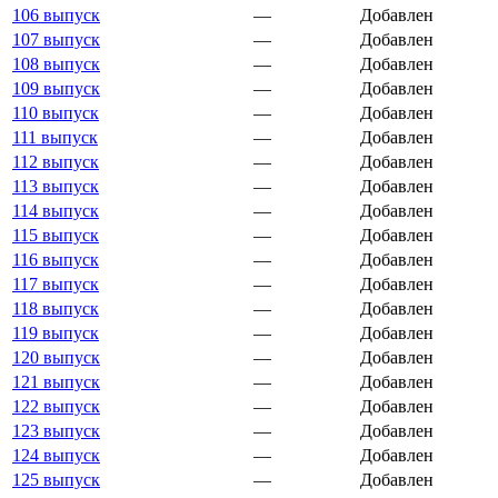
106 выпуск
—
Добавлен
107 выпуск
—
Добавлен
108 выпуск
—
Добавлен
109 выпуск
—
Добавлен
110 выпуск
—
Добавлен
111 выпуск
—
Добавлен
112 выпуск
—
Добавлен
113 выпуск
—
Добавлен
114 выпуск
—
Добавлен
115 выпуск
—
Добавлен
116 выпуск
—
Добавлен
117 выпуск
—
Добавлен
118 выпуск
—
Добавлен
119 выпуск
—
Добавлен
120 выпуск
—
Добавлен
121 выпуск
—
Добавлен
122 выпуск
—
Добавлен
123 выпуск
—
Добавлен
124 выпуск
—
Добавлен
125 выпуск
—
Добавлен