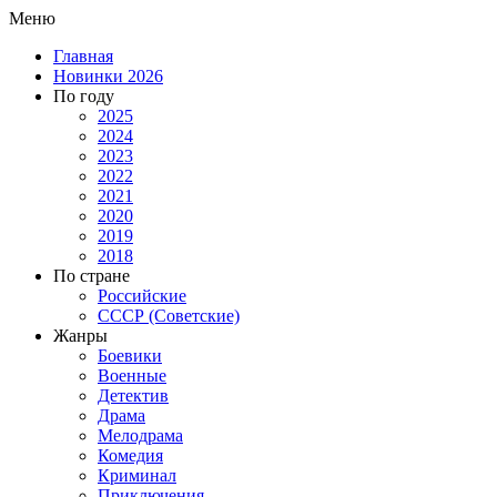
Меню
Главная
Новинки 2026
По году
2025
2024
2023
2022
2021
2020
2019
2018
По стране
Российские
СССР (Советские)
Жанры
Боевики
Военные
Детектив
Драма
Мелодрама
Комедия
Криминал
Приключения