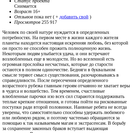
Статус проекта
Снимается
Возраст
16+
Отзывов
пока нет ( +
добавить свой
)
Просмотров
255 917
Человек по своей натуре нуждается в определенных
потребностях. На первом месте в жизни каждого жителя
планеты находится настоящая искренняя любовь, без которой
он просто не способен прожить полноценную жизнь.
Некоторым людям улыбается удача, и они встречают
возлюбленных еще в молодости. Но во вселенной есть
огромная прослойка несчастных, которые до старости
остаются в полном одиночестве. Бедняги в буквальном
смысле теряют смысл существования, разочаровываясь в
справедливости. После пересечения определенного
возрастного рубежа главным героям отчаянно не хватает веры
в чудеса и волшебство. Тем временем, счастливые
влюбленные парочки изо всех сил стараются поддерживать
теплые крепкие отношения, и готовы пойти на рискованные
поступки ради второй половинки. Наивные ребята не всегда
уверены, что самостоятельно способны удержать любимого
или любимую рядом, и поэтому частенько обращаются за
помощью к так называемым магам и экстрасенсам. В борьбу
за сохранение законных браков вступает выдающая