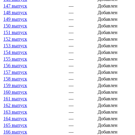
147 выпуск
—
Добавлен
148 выпуск
—
Добавлен
149 выпуск
—
Добавлен
150 выпуск
—
Добавлен
151 выпуск
—
Добавлен
152 выпуск
—
Добавлен
153 выпуск
—
Добавлен
154 выпуск
—
Добавлен
155 выпуск
—
Добавлен
156 выпуск
—
Добавлен
157 выпуск
—
Добавлен
158 выпуск
—
Добавлен
159 выпуск
—
Добавлен
160 выпуск
—
Добавлен
161 выпуск
—
Добавлен
162 выпуск
—
Добавлен
163 выпуск
—
Добавлен
164 выпуск
—
Добавлен
165 выпуск
—
Добавлен
166 выпуск
—
Добавлен