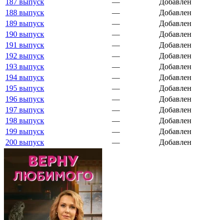
187 выпуск
—
Добавлен
188 выпуск
—
Добавлен
189 выпуск
—
Добавлен
190 выпуск
—
Добавлен
191 выпуск
—
Добавлен
192 выпуск
—
Добавлен
193 выпуск
—
Добавлен
194 выпуск
—
Добавлен
195 выпуск
—
Добавлен
196 выпуск
—
Добавлен
197 выпуск
—
Добавлен
198 выпуск
—
Добавлен
199 выпуск
—
Добавлен
200 выпуск
—
Добавлен