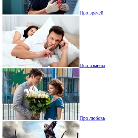
Про врачей
Про измены
Про любовь