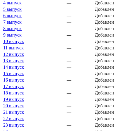
4 выпуск
—
Добавлен
5 выпуск
—
Добавлен
6 выпуск
—
Добавлен
7 выпуск
—
Добавлен
8 выпуск
—
Добавлен
9 выпуск
—
Добавлен
10 выпуск
—
Добавлен
11 выпуск
—
Добавлен
12 выпуск
—
Добавлен
13 выпуск
—
Добавлен
14 выпуск
—
Добавлен
15 выпуск
—
Добавлен
16 выпуск
—
Добавлен
17 выпуск
—
Добавлен
18 выпуск
—
Добавлен
19 выпуск
—
Добавлен
20 выпуск
—
Добавлен
21 выпуск
—
Добавлен
22 выпуск
—
Добавлен
23 выпуск
—
Добавлен