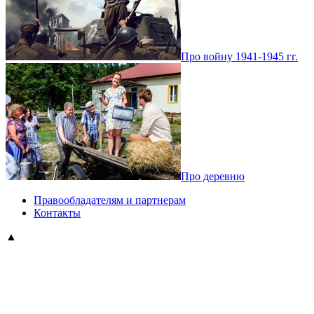
Про войну 1941-1945 гг.
Про деревню
Правообладателям и партнерам
Контакты
▲