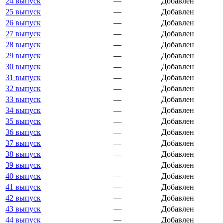
24 выпуск
—
Добавлен
25 выпуск
—
Добавлен
26 выпуск
—
Добавлен
27 выпуск
—
Добавлен
28 выпуск
—
Добавлен
29 выпуск
—
Добавлен
30 выпуск
—
Добавлен
31 выпуск
—
Добавлен
32 выпуск
—
Добавлен
33 выпуск
—
Добавлен
34 выпуск
—
Добавлен
35 выпуск
—
Добавлен
36 выпуск
—
Добавлен
37 выпуск
—
Добавлен
38 выпуск
—
Добавлен
39 выпуск
—
Добавлен
40 выпуск
—
Добавлен
41 выпуск
—
Добавлен
42 выпуск
—
Добавлен
43 выпуск
—
Добавлен
44 выпуск
—
Добавлен