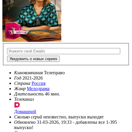
Уведомить о новых сериях
Кинокомпания
Телеправо
Год
2021-2026
Страна
Россия
Жанр
Мелодрама
Длительность
46 мин.
Телеканал
Домашний
Сколько серий
неизвестно, выпуски выходят
Обновлено
31-03-2026, 19:33 -
добавлены все 1-395
выпуски!