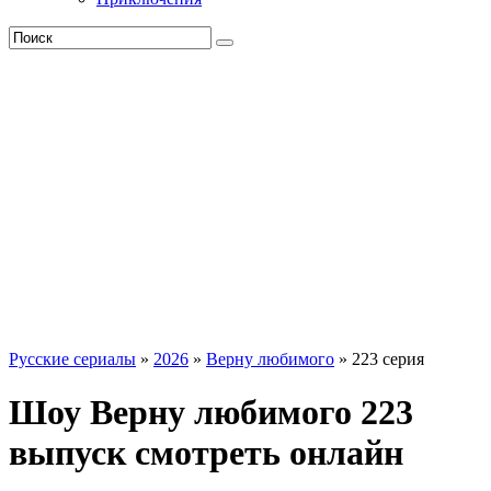
Русские сериалы
»
2026
»
Верну любимого
» 223 серия
Шоу Верну любимого 223
выпуск смотреть онлайн