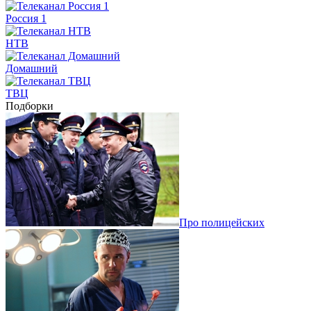
Россия 1
НТВ
Домашний
ТВЦ
Подборки
Про полицейских