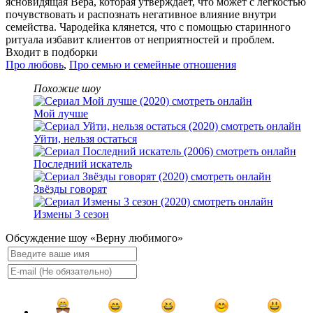
ясновидящая Вера, которая утверждает, что может с легкостью
почувствовать и распознать негативное влияние внутри
семейства. Чародейка клянется, что с помощью старинного
ритуала избавит клиентов от неприятностей и проблем.
Входит в подборки
Про любовь
,
Про семью и семейные отношения
Похожие шоу
Мой лучше
Уйти, нельзя остаться
Последний искатель
Звёзды говорят
Измены 3 сезон
Обсуждение шоу «Верну любимого»