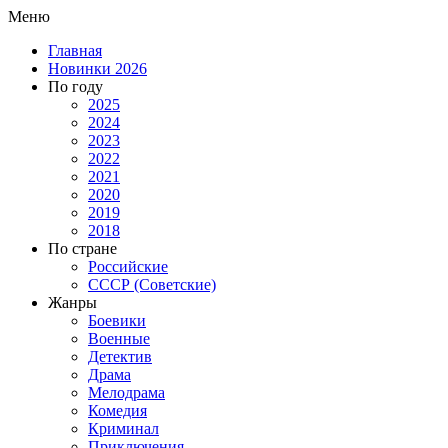
Меню
Главная
Новинки 2026
По году
2025
2024
2023
2022
2021
2020
2019
2018
По стране
Российские
СССР (Советские)
Жанры
Боевики
Военные
Детектив
Драма
Мелодрама
Комедия
Криминал
Приключения