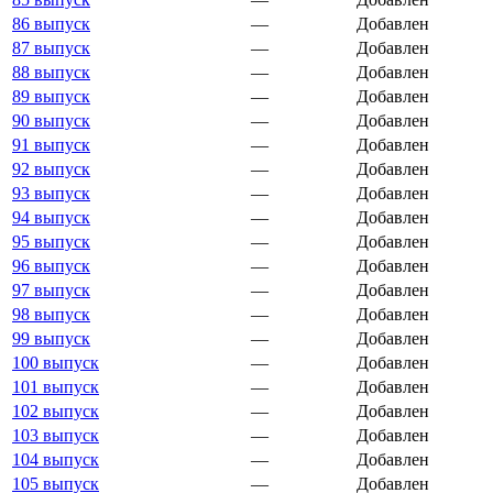
86 выпуск
—
Добавлен
87 выпуск
—
Добавлен
88 выпуск
—
Добавлен
89 выпуск
—
Добавлен
90 выпуск
—
Добавлен
91 выпуск
—
Добавлен
92 выпуск
—
Добавлен
93 выпуск
—
Добавлен
94 выпуск
—
Добавлен
95 выпуск
—
Добавлен
96 выпуск
—
Добавлен
97 выпуск
—
Добавлен
98 выпуск
—
Добавлен
99 выпуск
—
Добавлен
100 выпуск
—
Добавлен
101 выпуск
—
Добавлен
102 выпуск
—
Добавлен
103 выпуск
—
Добавлен
104 выпуск
—
Добавлен
105 выпуск
—
Добавлен