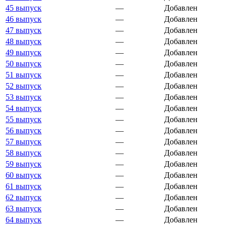
45 выпуск
—
Добавлен
46 выпуск
—
Добавлен
47 выпуск
—
Добавлен
48 выпуск
—
Добавлен
49 выпуск
—
Добавлен
50 выпуск
—
Добавлен
51 выпуск
—
Добавлен
52 выпуск
—
Добавлен
53 выпуск
—
Добавлен
54 выпуск
—
Добавлен
55 выпуск
—
Добавлен
56 выпуск
—
Добавлен
57 выпуск
—
Добавлен
58 выпуск
—
Добавлен
59 выпуск
—
Добавлен
60 выпуск
—
Добавлен
61 выпуск
—
Добавлен
62 выпуск
—
Добавлен
63 выпуск
—
Добавлен
64 выпуск
—
Добавлен