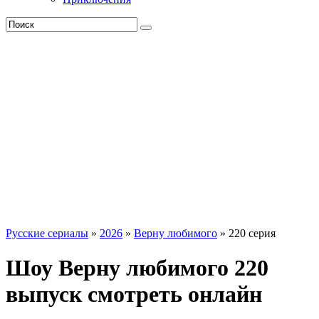
Русские сериалы
»
2026
»
Верну любимого
» 220 серия
Шоу Верну любимого 220
выпуск смотреть онлайн