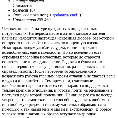
Статус проекта
Снимается
Возраст
16+
Отзывов
пока нет ( +
добавить свой
)
Просмотров
255 460
Человек по своей натуре нуждается в определенных
потребностях. На первом месте в жизни каждого жителя
планеты находится настоящая искренняя любовь, без которой
он просто не способен прожить полноценную жизнь.
Некоторым людям улыбается удача, и они встречают
возлюбленных еще в молодости. Но во вселенной есть
огромная прослойка несчастных, которые до старости
остаются в полном одиночестве. Бедняги в буквальном
смысле теряют смысл существования, разочаровываясь в
справедливости. После пересечения определенного
возрастного рубежа главным героям отчаянно не хватает веры
в чудеса и волшебство. Тем временем, счастливые
влюбленные парочки изо всех сил стараются поддерживать
теплые крепкие отношения, и готовы пойти на рискованные
поступки ради второй половинки. Наивные ребята не всегда
уверены, что самостоятельно способны удержать любимого
или любимую рядом, и поэтому частенько обращаются за
помощью к так называемым магам и экстрасенсам. В борьбу
за сохранение законных браков вступает выдающая