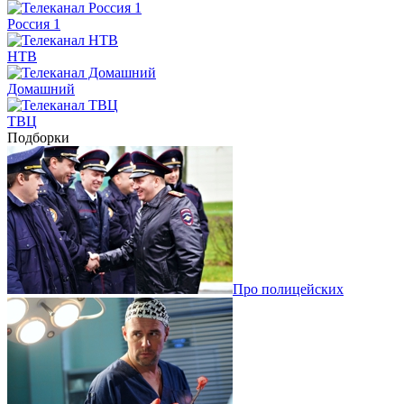
Россия 1
НТВ
Домашний
ТВЦ
Подборки
Про полицейских