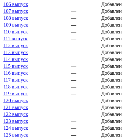
106 выпуск
—
Добавлен
107 выпуск
—
Добавлен
108 выпуск
—
Добавлен
109 выпуск
—
Добавлен
110 выпуск
—
Добавлен
111 выпуск
—
Добавлен
112 выпуск
—
Добавлен
113 выпуск
—
Добавлен
114 выпуск
—
Добавлен
115 выпуск
—
Добавлен
116 выпуск
—
Добавлен
117 выпуск
—
Добавлен
118 выпуск
—
Добавлен
119 выпуск
—
Добавлен
120 выпуск
—
Добавлен
121 выпуск
—
Добавлен
122 выпуск
—
Добавлен
123 выпуск
—
Добавлен
124 выпуск
—
Добавлен
125 выпуск
—
Добавлен