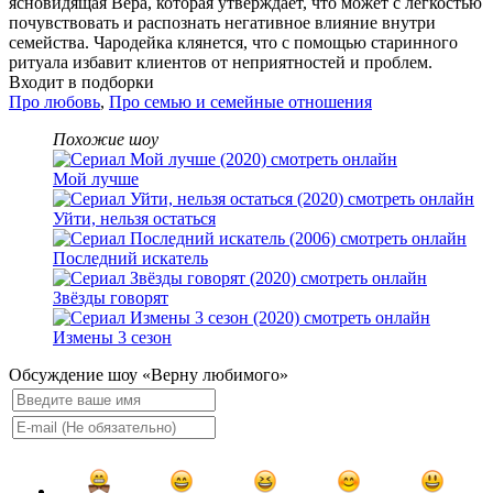
ясновидящая Вера, которая утверждает, что может с легкостью
почувствовать и распознать негативное влияние внутри
семейства. Чародейка клянется, что с помощью старинного
ритуала избавит клиентов от неприятностей и проблем.
Входит в подборки
Про любовь
,
Про семью и семейные отношения
Похожие шоу
Мой лучше
Уйти, нельзя остаться
Последний искатель
Звёзды говорят
Измены 3 сезон
Обсуждение шоу «Верну любимого»