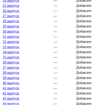
24 выпуск
—
Добавлен
25 выпуск
—
Добавлен
26 выпуск
—
Добавлен
27 выпуск
—
Добавлен
28 выпуск
—
Добавлен
29 выпуск
—
Добавлен
30 выпуск
—
Добавлен
31 выпуск
—
Добавлен
32 выпуск
—
Добавлен
33 выпуск
—
Добавлен
34 выпуск
—
Добавлен
35 выпуск
—
Добавлен
36 выпуск
—
Добавлен
37 выпуск
—
Добавлен
38 выпуск
—
Добавлен
39 выпуск
—
Добавлен
40 выпуск
—
Добавлен
41 выпуск
—
Добавлен
42 выпуск
—
Добавлен
43 выпуск
—
Добавлен
44 выпуск
—
Добавлен