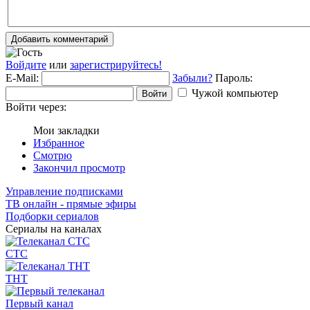
Добавить комментарий
Войдите
или
зарегистрируйтесь!
E-Mail:
Забыли?
Пароль:
Чужой компьютер
Войти
Войти через:
Мои закладки
Избранное
Смотрю
Закончил просмотр
Управление подписками
ТВ онлайн - прямые эфиры
Подборки сериалов
Сериалы на каналах
СТС
ТНТ
Первый канал