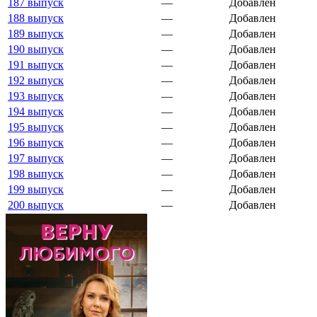
187 выпуск
—
Добавлен
188 выпуск
—
Добавлен
189 выпуск
—
Добавлен
190 выпуск
—
Добавлен
191 выпуск
—
Добавлен
192 выпуск
—
Добавлен
193 выпуск
—
Добавлен
194 выпуск
—
Добавлен
195 выпуск
—
Добавлен
196 выпуск
—
Добавлен
197 выпуск
—
Добавлен
198 выпуск
—
Добавлен
199 выпуск
—
Добавлен
200 выпуск
—
Добавлен