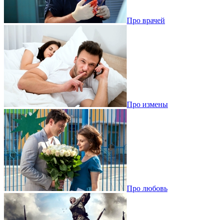
Про врачей
Про измены
Про любовь