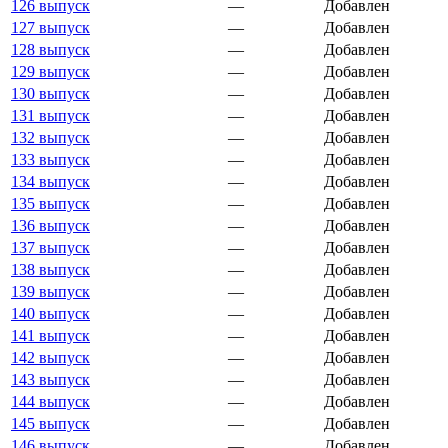
126 выпуск
—
Добавлен
127 выпуск
—
Добавлен
128 выпуск
—
Добавлен
129 выпуск
—
Добавлен
130 выпуск
—
Добавлен
131 выпуск
—
Добавлен
132 выпуск
—
Добавлен
133 выпуск
—
Добавлен
134 выпуск
—
Добавлен
135 выпуск
—
Добавлен
136 выпуск
—
Добавлен
137 выпуск
—
Добавлен
138 выпуск
—
Добавлен
139 выпуск
—
Добавлен
140 выпуск
—
Добавлен
141 выпуск
—
Добавлен
142 выпуск
—
Добавлен
143 выпуск
—
Добавлен
144 выпуск
—
Добавлен
145 выпуск
—
Добавлен
146 выпуск
—
Добавлен