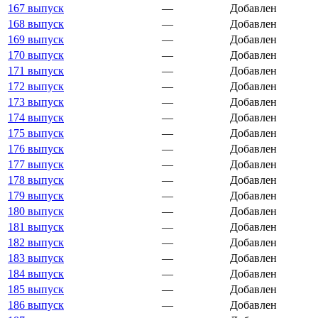
167 выпуск
—
Добавлен
168 выпуск
—
Добавлен
169 выпуск
—
Добавлен
170 выпуск
—
Добавлен
171 выпуск
—
Добавлен
172 выпуск
—
Добавлен
173 выпуск
—
Добавлен
174 выпуск
—
Добавлен
175 выпуск
—
Добавлен
176 выпуск
—
Добавлен
177 выпуск
—
Добавлен
178 выпуск
—
Добавлен
179 выпуск
—
Добавлен
180 выпуск
—
Добавлен
181 выпуск
—
Добавлен
182 выпуск
—
Добавлен
183 выпуск
—
Добавлен
184 выпуск
—
Добавлен
185 выпуск
—
Добавлен
186 выпуск
—
Добавлен