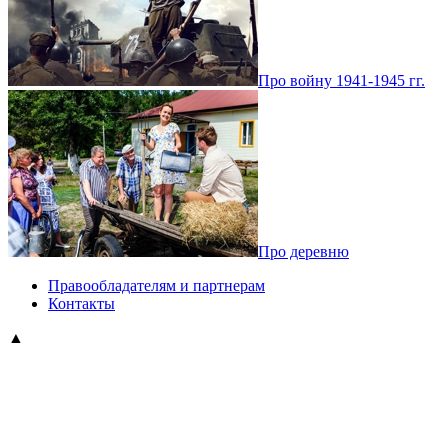
Про войну 1941-1945 гг.
Про деревню
Правообладателям и партнерам
Контакты
▲