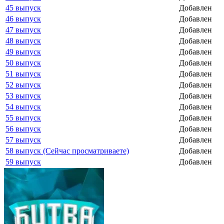
45 выпуск
Добавлен
46 выпуск
Добавлен
47 выпуск
Добавлен
48 выпуск
Добавлен
49 выпуск
Добавлен
50 выпуск
Добавлен
51 выпуск
Добавлен
52 выпуск
Добавлен
53 выпуск
Добавлен
54 выпуск
Добавлен
55 выпуск
Добавлен
56 выпуск
Добавлен
57 выпуск
Добавлен
58 выпуск (Сейчас просматриваете)
Добавлен
59 выпуск
Добавлен