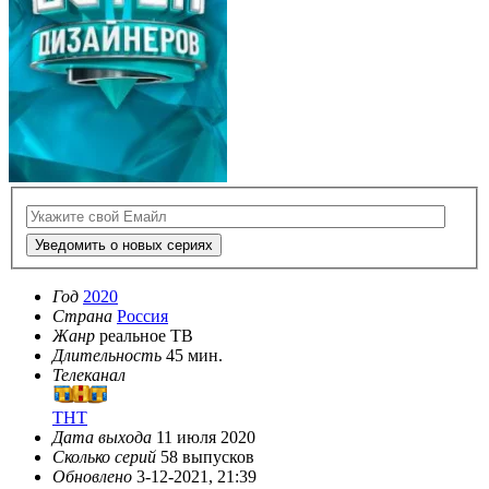
Уведомить о новых сериях
Год
2020
Страна
Россия
Жанр
реальное ТВ
Длительность
45 мин.
Телеканал
ТНТ
Дата выхода
11 июля 2020
Сколько серий
58 выпусков
Обновлено
3-12-2021, 21:39