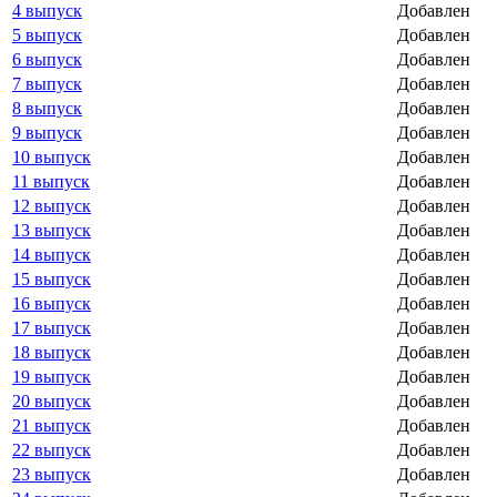
4 выпуск
Добавлен
5 выпуск
Добавлен
6 выпуск
Добавлен
7 выпуск
Добавлен
8 выпуск
Добавлен
9 выпуск
Добавлен
10 выпуск
Добавлен
11 выпуск
Добавлен
12 выпуск
Добавлен
13 выпуск
Добавлен
14 выпуск
Добавлен
15 выпуск
Добавлен
16 выпуск
Добавлен
17 выпуск
Добавлен
18 выпуск
Добавлен
19 выпуск
Добавлен
20 выпуск
Добавлен
21 выпуск
Добавлен
22 выпуск
Добавлен
23 выпуск
Добавлен