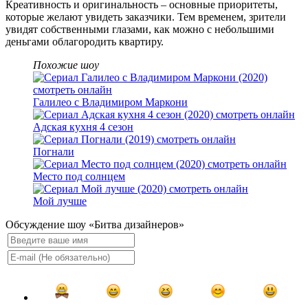
Креативность и оригинальность – основные приоритеты,
которые желают увидеть заказчики. Тем временем, зрители
увидят собственными глазами, как можно с небольшими
деньгами облагородить квартиру.
Похожие шоу
Галилео с Владимиром Маркони
Адская кухня 4 сезон
Погнали
Место под солнцем
Мой лучше
Обсуждение шоу «Битва дизайнеров»