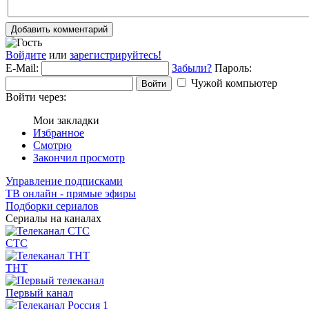
Добавить комментарий
Войдите
или
зарегистрируйтесь!
E-Mail:
Забыли?
Пароль:
Чужой компьютер
Войти
Войти через:
Мои закладки
Избранное
Смотрю
Закончил просмотр
Управление подписками
ТВ онлайн - прямые эфиры
Подборки сериалов
Сериалы на каналах
СТС
ТНТ
Первый канал