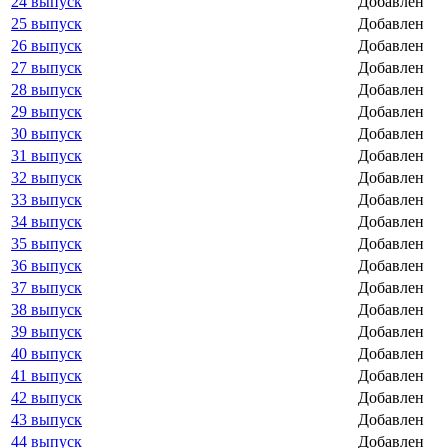
24 выпуск
Добавлен
25 выпуск
Добавлен
26 выпуск
Добавлен
27 выпуск
Добавлен
28 выпуск
Добавлен
29 выпуск
Добавлен
30 выпуск
Добавлен
31 выпуск
Добавлен
32 выпуск
Добавлен
33 выпуск
Добавлен
34 выпуск
Добавлен
35 выпуск
Добавлен
36 выпуск
Добавлен
37 выпуск
Добавлен
38 выпуск
Добавлен
39 выпуск
Добавлен
40 выпуск
Добавлен
41 выпуск
Добавлен
42 выпуск
Добавлен
43 выпуск
Добавлен
44 выпуск
Добавлен