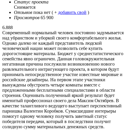
Статус проекта
Снимается
Отзывов
пока нет ( +
добавить свой
)
Просмотров
65 900
6.888
Современный нормальный человек постоянно задумывается
над убранством и уборкой своего комфортабельного жилья.
Однако далеко не каждый представитель людской
человеческой нации может позволить себе купить
дорогостоящие материалы. Бюджет у среднестатистического
семейства явно ограничен. Данная головокружительная
негативная причина послужили возникновению нового
развлекательного интригующего проекта, в котором будут
принимать непосредственное участие известные мировые и
российские дизайнеры. На первом этапе участники
вынуждены обустроить четыре комнаты вместе с
предложенными бесплатными специалистами в области
строения. Оценивать полученный яркий результат будет
именитый профессионал своего дела Максим Октябрев. В
качестве талантливого ведущего выступает перспективный
парнишка Валентин Коробков. Сумасшедшие интерьеры
помогут одному человеку получить заветный статус
победителя передачи, который в последствии получит
солидную сумму материальных денежных средств.