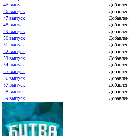
45 выпуск
Добавлен
46 выпуск
Добавлен
47 выпуск
Добавлен
48 выпуск
Добавлен
49 выпуск
Добавлен
50 выпуск
Добавлен
51 выпуск
Добавлен
52 выпуск
Добавлен
53 выпуск
Добавлен
54 выпуск
Добавлен
55 выпуск
Добавлен
56 выпуск
Добавлен
57 выпуск
Добавлен
58 выпуск
Добавлен
59 выпуск
Добавлен