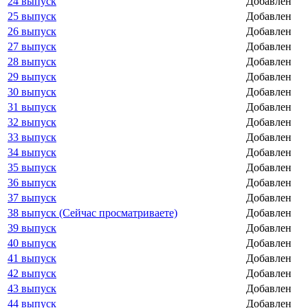
24 выпуск
Добавлен
25 выпуск
Добавлен
26 выпуск
Добавлен
27 выпуск
Добавлен
28 выпуск
Добавлен
29 выпуск
Добавлен
30 выпуск
Добавлен
31 выпуск
Добавлен
32 выпуск
Добавлен
33 выпуск
Добавлен
34 выпуск
Добавлен
35 выпуск
Добавлен
36 выпуск
Добавлен
37 выпуск
Добавлен
38 выпуск (Сейчас просматриваете)
Добавлен
39 выпуск
Добавлен
40 выпуск
Добавлен
41 выпуск
Добавлен
42 выпуск
Добавлен
43 выпуск
Добавлен
44 выпуск
Добавлен