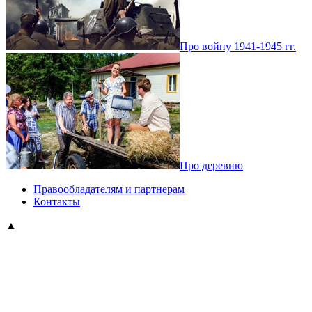
Про войну 1941-1945 гг.
Про деревню
Правообладателям и партнерам
Контакты
▲