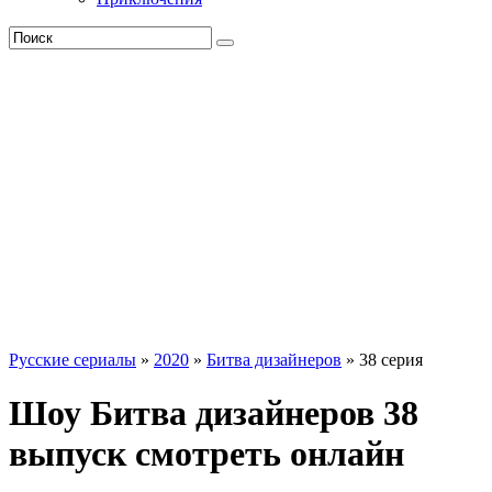
Русские сериалы
»
2020
»
Битва дизайнеров
» 38 серия
Шоу Битва дизайнеров 38
выпуск смотреть онлайн