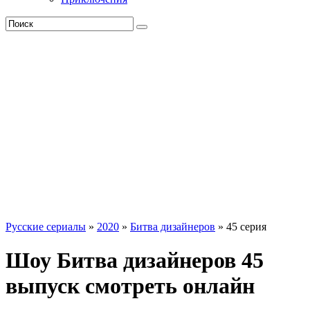
Русские сериалы
»
2020
»
Битва дизайнеров
» 45 серия
Шоу Битва дизайнеров 45
выпуск смотреть онлайн