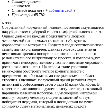
Статус проекта
Снимается
Отзывов
пока нет ( +
добавить свой
)
Просмотров
65 782
6.888
Современный нормальный человек постоянно задумывается
над убранством и уборкой своего комфортабельного жилья.
Однако далеко не каждый представитель людской
человеческой нации может позволить себе купить
дорогостоящие материалы. Бюджет у среднестатистического
семейства явно ограничен. Данная головокружительная
негативная причина послужили возникновению нового
развлекательного интригующего проекта, в котором будут
принимать непосредственное участие известные мировые и
российские дизайнеры. На первом этапе участники
вынуждены обустроить четыре комнаты вместе с
предложенными бесплатными специалистами в области
строения. Оценивать полученный яркий результат будет
именитый профессионал своего дела Максим Октябрев. В
качестве талантливого ведущего выступает перспективный
парнишка Валентин Коробков. Сумасшедшие интерьеры
помогут одному человеку получить заветный статус
победителя передачи, который в последствии получит
солидную сумму материальных денежных средств.