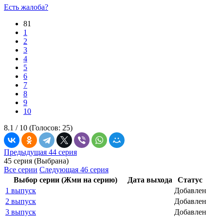
Есть жалоба?
81
1
2
3
4
5
6
7
8
9
10
8.1 /
10
(Голосов:
25
)
Предыдущая 44 серия
45 серия (Выбрана)
Все серии
Следующая 46 серия
Выбор серии (Жми на серию)
Дата выхода
Статус
1 выпуск
Добавлен
2 выпуск
Добавлен
3 выпуск
Добавлен