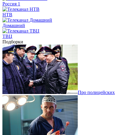
Россия 1
НТВ
Домашний
ТВЦ
Подборки
Про полицейских