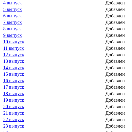
4 выпуск
Добавлен
5 выпуск
Добавлен
6 выпуск
Добавлен
7 выпуск
Добавлен
8 выпуск
Добавлен
9 выпуск
Добавлен
10 выпуск
Добавлен
11 выпуск
Добавлен
12 выпуск
Добавлен
13 выпуск
Добавлен
14 выпуск
Добавлен
15 выпуск
Добавлен
16 выпуск
Добавлен
17 выпуск
Добавлен
18 выпуск
Добавлен
19 выпуск
Добавлен
20 выпуск
Добавлен
21 выпуск
Добавлен
22 выпуск
Добавлен
23 выпуск
Добавлен