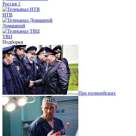
Россия 1
НТВ
Домашний
ТВЦ
Подборки
Про полицейских