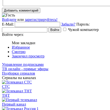
Добавить комментарий
Войдите
или
зарегистрируйтесь!
E-Mail:
Забыли?
Пароль:
Чужой компьютер
Войти
Войти через:
Мои закладки
Избранное
Смотрю
Закончил просмотр
Управление подписками
ТВ онлайн - прямые эфиры
Подборки сериалов
Сериалы на каналах
СТС
ТНТ
Первый канал