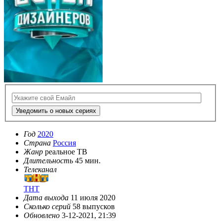
Уведомить о новых сериях
Год
2020
Страна
Россия
Жанр
реальное ТВ
Длительность
45 мин.
Телеканал
ТНТ
Дата выхода
11 июля 2020
Сколько серий
58 выпусков
Обновлено
3-12-2021, 21:39