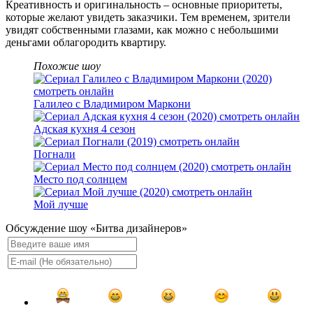
Креативность и оригинальность – основные приоритеты,
которые желают увидеть заказчики. Тем временем, зрители
увидят собственными глазами, как можно с небольшими
деньгами облагородить квартиру.
Похожие шоу
Галилео с Владимиром Маркони
Адская кухня 4 сезон
Погнали
Место под солнцем
Мой лучше
Обсуждение шоу «Битва дизайнеров»