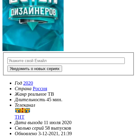
Уведомить о новых сериях
Год
2020
Страна
Россия
Жанр
реальное ТВ
Длительность
45 мин.
Телеканал
ТНТ
Дата выхода
11 июля 2020
Сколько серий
58 выпусков
Обновлено
3-12-2021, 21:39