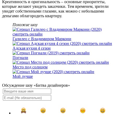
Креативность и оригинальность – основные приоритеты,
которые желают увидеть заказчики. Тем временем, зрители
увидят собственными глазами, как можно с небольшими
деньгами облагородить квартиру.
Похожие шоу
Галилео с Владимиром Маркони
Адская кухня 4 сезон
Погнали
Место под солнцем
Мой лучше
Обсуждение шоу «Битва дизайнеров»