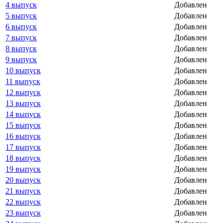
4 выпуск
Добавлен
5 выпуск
Добавлен
6 выпуск
Добавлен
7 выпуск
Добавлен
8 выпуск
Добавлен
9 выпуск
Добавлен
10 выпуск
Добавлен
11 выпуск
Добавлен
12 выпуск
Добавлен
13 выпуск
Добавлен
14 выпуск
Добавлен
15 выпуск
Добавлен
16 выпуск
Добавлен
17 выпуск
Добавлен
18 выпуск
Добавлен
19 выпуск
Добавлен
20 выпуск
Добавлен
21 выпуск
Добавлен
22 выпуск
Добавлен
23 выпуск
Добавлен