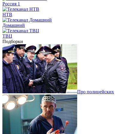
Россия 1
НТВ
Домашний
ТВЦ
Подборки
Про полицейских