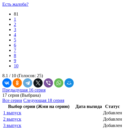
Есть жалоба?
81
1
2
3
4
5
6
7
8
9
10
8.1 /
10
(Голосов:
25
)
Предыдущая 16 серия
17 серия (Выбрана)
Все серии
Следующая 18 серия
Выбор серии (Жми на серию)
Дата выхода
Статус
1 выпуск
Добавлен
2 выпуск
Добавлен
3 выпуск
Добавлен