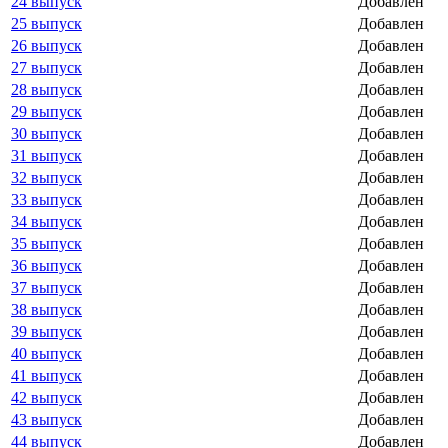
24 выпуск
Добавлен
25 выпуск
Добавлен
26 выпуск
Добавлен
27 выпуск
Добавлен
28 выпуск
Добавлен
29 выпуск
Добавлен
30 выпуск
Добавлен
31 выпуск
Добавлен
32 выпуск
Добавлен
33 выпуск
Добавлен
34 выпуск
Добавлен
35 выпуск
Добавлен
36 выпуск
Добавлен
37 выпуск
Добавлен
38 выпуск
Добавлен
39 выпуск
Добавлен
40 выпуск
Добавлен
41 выпуск
Добавлен
42 выпуск
Добавлен
43 выпуск
Добавлен
44 выпуск
Добавлен